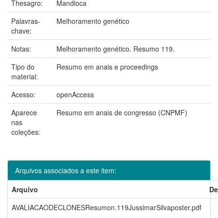
Thesagro:
Mandioca
Palavras-
Melhoramento genético
chave:
Notas:
Melhoramento genético. Resumo 119.
Tipo do
Resumo em anais e proceedings
material:
Acesso:
openAccess
Aparece
Resumo em anais de congresso (CNPMF)
nas
coleções:
Arquivos associados a este item:
Arquivo
De
AVALIACAODECLONESResumon.119JussimarSilvaposter.pdf