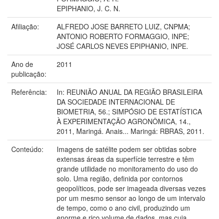
EPIPHANIO, J. C. N.
Afiliação:
ALFREDO JOSE BARRETO LUIZ, CNPMA;
ANTONIO ROBERTO FORMAGGIO, INPE;
JOSÉ CARLOS NEVES EPIPHANIO, INPE.
Ano de
2011
publicação:
Referência:
In: REUNIÃO ANUAL DA REGIÃO BRASILEIRA
DA SOCIEDADE INTERNACIONAL DE
BIOMETRIA, 56.; SIMPÓSIO DE ESTATÍSTICA
À EXPERIMENTAÇÃO AGRONÔMICA, 14.,
2011, Maringá. Anais... Maringá: RBRAS, 2011.
Conteúdo:
Imagens de satélite podem ser obtidas sobre
extensas áreas da superfície terrestre e têm
grande utilidade no monitoramento do uso do
solo. Uma região, definida por contornos
geopolíticos, pode ser imageada diversas vezes
por um mesmo sensor ao longo de um intervalo
de tempo, como o ano civil, produzindo um
enorme e rico volume de dados, mas cuja