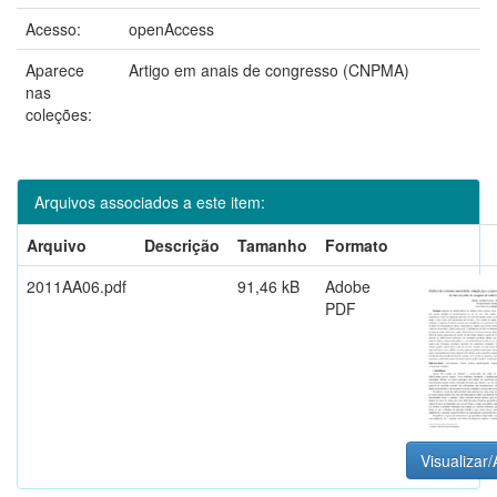
Acesso:
openAccess
Aparece
Artigo em anais de congresso (CNPMA)
nas
coleções:
Arquivos associados a este item:
Arquivo
Descrição
Tamanho
Formato
2011AA06.pdf
91,46 kB
Adobe
PDF
Visualizar/