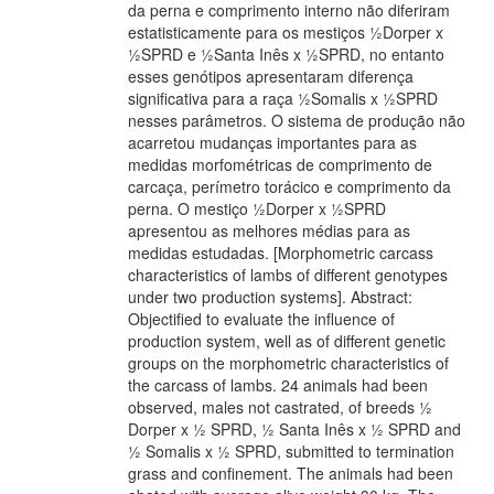
da perna e comprimento interno não diferiram
estatisticamente para os mestiços ½Dorper x
½SPRD e ½Santa Inês x ½SPRD, no entanto
esses genótipos apresentaram diferença
significativa para a raça ½Somalis x ½SPRD
nesses parâmetros. O sistema de produção não
acarretou mudanças importantes para as
medidas morfométricas de comprimento de
carcaça, perímetro torácico e comprimento da
perna. O mestiço ½Dorper x ½SPRD
apresentou as melhores médias para as
medidas estudadas. [Morphometric carcass
characteristics of lambs of different genotypes
under two production systems]. Abstract:
Objectified to evaluate the influence of
production system, well as of different genetic
groups on the morphometric characteristics of
the carcass of lambs. 24 animals had been
observed, males not castrated, of breeds ½
Dorper x ½ SPRD, ½ Santa Inês x ½ SPRD and
½ Somalis x ½ SPRD, submitted to termination
grass and confinement. The animals had been