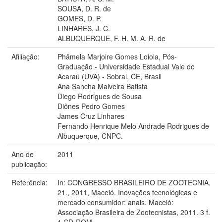
SOUSA, D. R. de
GOMES, D. P.
LINHARES, J. C.
ALBUQUERQUE, F. H. M. A. R. de
Afiliação:
Phâmela Marjoire Gomes Loiola, Pós-
Graduação - Universidade Estadual Vale do
Acaraú (UVA) - Sobral, CE, Brasil
Ana Sancha Malveira Batista
Diego Rodrigues de Sousa
Diônes Pedro Gomes
James Cruz Linhares
Fernando Henrique Melo Andrade Rodrigues de
Albuquerque, CNPC.
Ano de
2011
publicação:
Referência:
In: CONGRESSO BRASILEIRO DE ZOOTECNIA,
21., 2011, Maceió. Inovações tecnológicas e
mercado consumidor: anais. Maceió:
Associação Brasileira de Zootecnistas, 2011. 3 f.
1 CD-ROM.