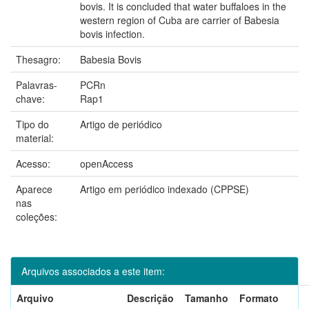
bovis. It is concluded that water buffaloes in the
western region of Cuba are carrier of Babesia
bovis infection.
Thesagro:
Babesia Bovis
Palavras-
PCRn
chave:
Rap1
Tipo do
Artigo de periódico
material:
Acesso:
openAccess
Aparece
Artigo em periódico indexado (CPPSE)
nas
coleções:
Arquivos associados a este item:
Arquivo
Descrição
Tamanho
Formato