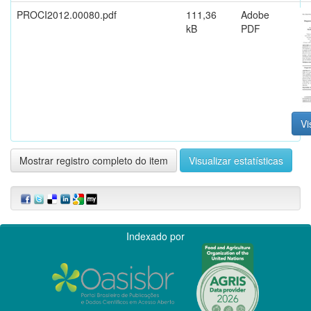
PROCI2012.00080.pdf
111,36
Adobe
kB
PDF
Vi
Mostrar registro completo do item
Visualizar estatísticas
Indexado por