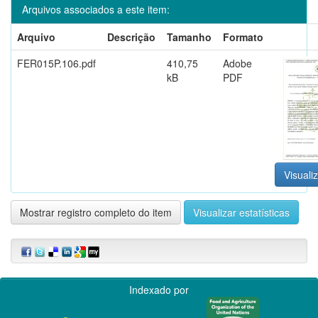
Arquivos associados a este item:
Arquivo
Descrição
Tamanho
Formato
FER015P.106.pdf
410,75
Adobe
kB
PDF
Visualiz
Mostrar registro completo do item
Visualizar estatísticas
Indexado por