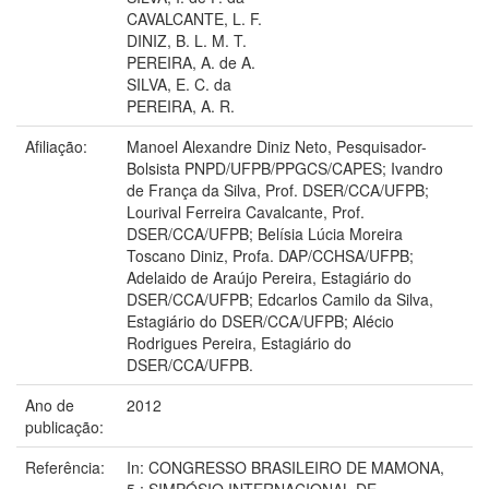
CAVALCANTE, L. F.
DINIZ, B. L. M. T.
PEREIRA, A. de A.
SILVA, E. C. da
PEREIRA, A. R.
Afiliação:
Manoel Alexandre Diniz Neto, Pesquisador-
Bolsista PNPD/UFPB/PPGCS/CAPES; Ivandro
de França da Silva, Prof. DSER/CCA/UFPB;
Lourival Ferreira Cavalcante, Prof.
DSER/CCA/UFPB; Belísia Lúcia Moreira
Toscano Diniz, Profa. DAP/CCHSA/UFPB;
Adelaido de Araújo Pereira, Estagiário do
DSER/CCA/UFPB; Edcarlos Camilo da Silva,
Estagiário do DSER/CCA/UFPB; Alécio
Rodrigues Pereira, Estagiário do
DSER/CCA/UFPB.
Ano de
2012
publicação:
Referência:
In: CONGRESSO BRASILEIRO DE MAMONA,
5.; SIMPÓSIO INTERNACIONAL DE