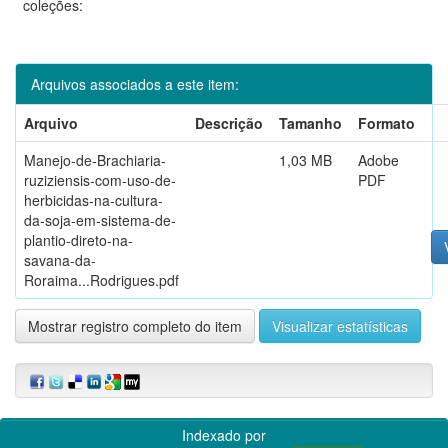
coleções:
Arquivos associados a este item:
Arquivo
Descrição
Tamanho
Formato
Manejo-de-Brachiaria-
1,03 MB
Adobe
ruziziensis-com-uso-de-
PDF
herbicidas-na-cultura-
da-soja-em-sistema-de-
plantio-direto-na-
savana-da-
Roraima...Rodrigues.pdf
Mostrar registro completo do item
Visualizar estatísticas
Indexado por