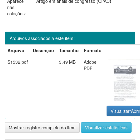
Aparece
Artigo em anais de congresso (CPAC)
nas
coleções:
Arquivos associados a este item:
Arquivo
Descrição
Tamanho
Formato
S1532.pdf
3,49 MB
Adobe
PDF
Visualizar/Abri
Mostrar registro completo do item
Visualizar estatísticas