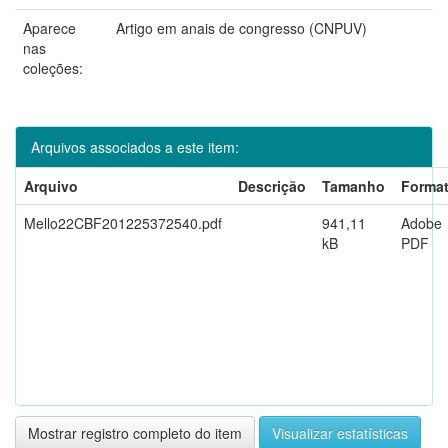
Aparece
Artigo em anais de congresso (CNPUV)
nas
coleções:
Arquivos associados a este item:
Arquivo
Descrição
Tamanho
Forma
Mello22CBF201225372540.pdf
941,11
Adobe
kB
PDF
Mostrar registro completo do item
Visualizar estatísticas