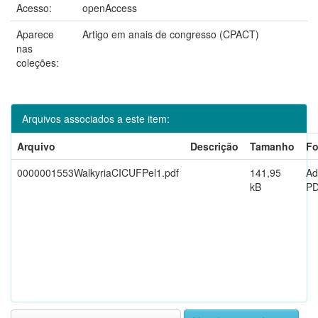
Acesso:
openAccess
Aparece
Artigo em anais de congresso (CPACT)
nas
coleções:
Arquivos associados a este item:
Arquivo
Descrição
Tamanho
Fo
0000001553WalkyriaCICUFPel1.pdf
141,95
Ad
kB
P