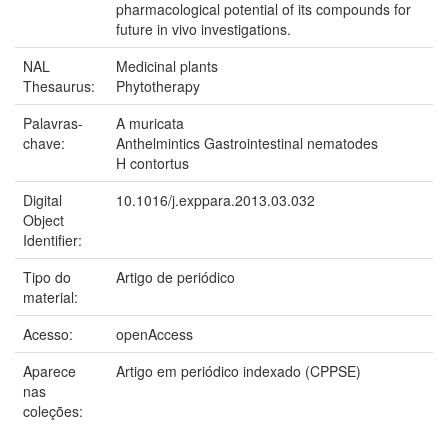
pharmacological potential of its compounds for
future in vivo investigations.
NAL
Medicinal plants
Thesaurus:
Phytotherapy
Palavras-
A muricata
chave:
Anthelmintics Gastrointestinal nematodes
H contortus
Digital
10.1016/j.exppara.2013.03.032
Object
Identifier:
Tipo do
Artigo de periódico
material:
Acesso:
openAccess
Aparece
Artigo em periódico indexado (CPPSE)
nas
coleções: