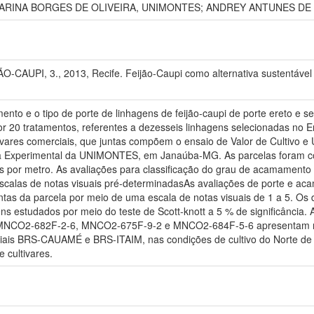
ARINA BORGES DE OLIVEIRA, UNIMONTES; ANDREY ANTUNES DE
PI, 3., 2013, Recife. Feijão-Caupi como alternativa sustentável pa
nto e o tipo de porte de linhagens de feijão-caupi de porte ereto e s
or 20 tratamentos, referentes a dezesseis linhagens selecionadas no 
vares comerciais, que juntas compõem o ensaio de Valor de Cultivo e 
a Experimental da UNIMONTES, em Janaúba-MG. As parcelas foram com
as por metro. As avaliações para classificação do grau de acamamento 
calas de notas visuais pré-determinadasAs avaliações de porte e a
ntas da parcela por meio de uma escala de notas visuais de 1 a 5. Os
agens estudados por meio do teste de Scott-knott a 5 % de significân
NCO2-682F-2-6, MNCO2-675F-9-2 e MNCO2-684F-5-6 apresentam me
rciais BRS-CAUAMÉ e BRS-ITAIM, nas condições de cultivo do Norte de 
e cultivares.