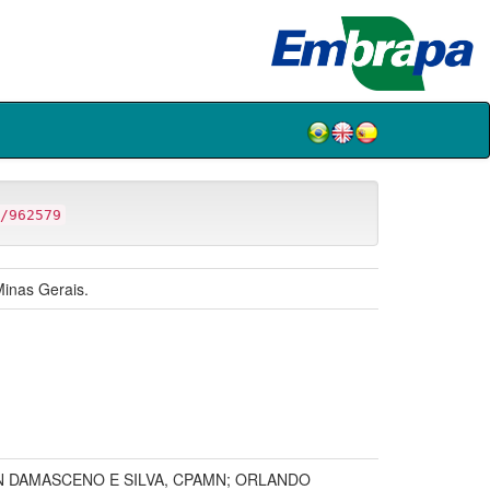
/962579
Minas Gerais.
N DAMASCENO E SILVA, CPAMN; ORLANDO