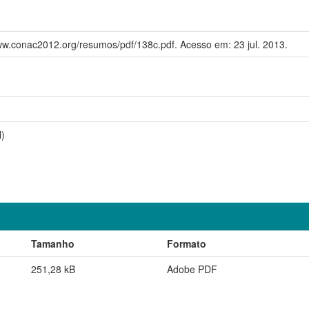
w.conac2012.org/resumos/pdf/138c.pdf. Acesso em: 23 jul. 2013.
)
Tamanho
Formato
251,28 kB
Adobe PDF