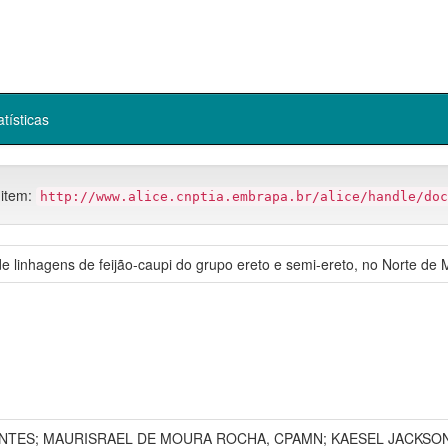
atísticas
 item:
http://www.alice.cnptia.embrapa.br/alice/handle/doc
 linhagens de feijão-caupi do grupo ereto e semi-ereto, no Norte de 
NTES; MAURISRAEL DE MOURA ROCHA, CPAMN; KAESEL JACKSO