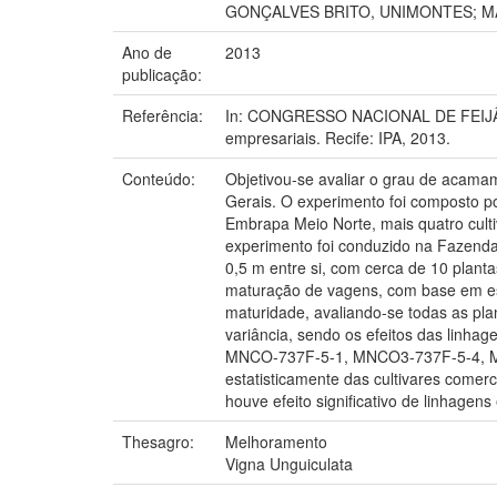
GONÇALVES BRITO, UNIMONTES; M
Ano de
2013
publicação:
Referência:
In: CONGRESSO NACIONAL DE FEIJÃO-CAU
empresariais. Recife: IPA, 2013.
Conteúdo:
Objetivou-se avaliar o grau de acamame
Gerais. O experimento foi composto p
Embrapa Meio Norte, mais quatro culti
experimento foi conduzido na Fazend
0,5 m entre si, com cerca de 10 plant
maturação de vagens, com base em es
maturidade, avaliando-se todas as pla
variância, sendo os efeitos das linh
MNCO-737F-5-1, MNCO3-737F-5-4, M
estatisticamente das cultivares come
houve efeito significativo de linhagens 
Thesagro:
Melhoramento
Vigna Unguiculata