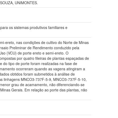
 SOUZA, UNIMONTES.
ra os sistemas produtivos familiares e
emi-ereto, nas condições de cultivo do Norte de Minas
Ensaio Preliminar de Rendimento conduzido pela
Uso (VCU) de porte ereto e semi-ereto. O
postas por quatro fileiras de plantas espaçadas de
e do tipo de porte foram realizadas na fase de
camamento ocorreram quando as vagens atingiram a
 dados obtidos foram submetidos à análise de
cia. As linhagens MNCO3-737F-5-9, MNCO3-737F-5-10,
nor grau de acamamento, não diferenciando-se
Minas Gerais. Em relação ao porte das plantas, não