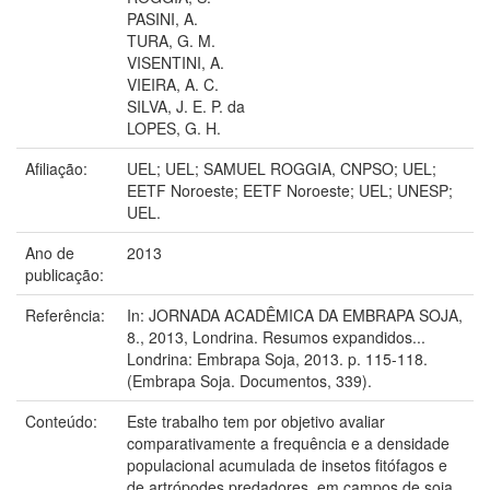
PASINI, A.
TURA, G. M.
VISENTINI, A.
VIEIRA, A. C.
SILVA, J. E. P. da
LOPES, G. H.
Afiliação:
UEL; UEL; SAMUEL ROGGIA, CNPSO; UEL;
EETF Noroeste; EETF Noroeste; UEL; UNESP;
UEL.
Ano de
2013
publicação:
Referência:
In: JORNADA ACADÊMICA DA EMBRAPA SOJA,
8., 2013, Londrina. Resumos expandidos...
Londrina: Embrapa Soja, 2013. p. 115-118.
(Embrapa Soja. Documentos, 339).
Conteúdo:
Este trabalho tem por objetivo avaliar
comparativamente a frequência e a densidade
populacional acumulada de insetos fitófagos e
de artrópodes predadores, em campos de soja