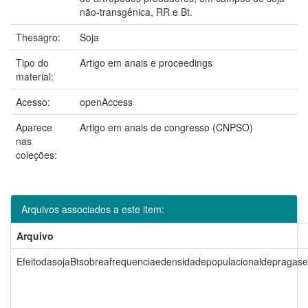
não-transgênica, RR e Bt.
Thesagro:
Soja
Tipo do
Artigo em anais e proceedings
material:
Acesso:
openAccess
Aparece
Artigo em anais de congresso (CNPSO)
nas
coleções:
Arquivos associados a este item:
Arquivo
EfeitodasojaBtsobreafrequenciaedensidadepopulacionaldepragase