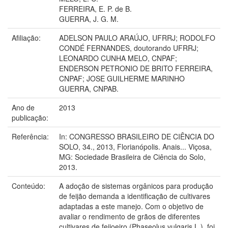
FERREIRA, E. P. de B.
GUERRA, J. G. M.
Afiliação:
ADELSON PAULO ARAÚJO, UFRRJ; RODOLFO
CONDÉ FERNANDES, doutorando UFRRJ;
LEONARDO CUNHA MELO, CNPAF;
ENDERSON PETRONIO DE BRITO FERREIRA,
CNPAF; JOSE GUILHERME MARINHO
GUERRA, CNPAB.
Ano de
2013
publicação:
Referência:
In: CONGRESSO BRASILEIRO DE CIÊNCIA DO
SOLO, 34., 2013, Florianópolis. Anais... Viçosa,
MG: Sociedade Brasileira de Ciência do Solo,
2013.
Conteúdo:
A adoção de sistemas orgânicos para produção
de feijão demanda a identificação de cultivares
adaptadas a este manejo. Com o objetivo de
avaliar o rendimento de grãos de diferentes
cultivares de feijoeiro (Phaseolus vulgaris L.), foi