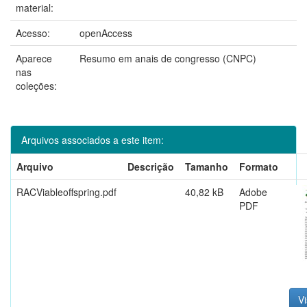
material:
Acesso:
openAccess
Aparece
Resumo em anais de congresso (CNPC)
nas
coleções:
Arquivos associados a este item:
Arquivo
Descrição
Tamanho
Formato
RACViableoffspring.pdf
40,82 kB
Adobe
PDF
Vi