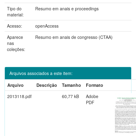
Tipo do
Resumo em anais e proceedings
material:
Acesso:
openAccess
Aparece
Resumo em anais de congresso (CTAA)
nas
coleções:
Arquivos associados a este item:
Arquivo
Descrição
Tamanho
Formato
2013118.pdf
60,77 kB
Adobe
PDF