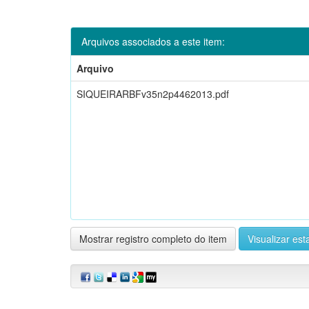
Arquivos associados a este item:
Arquivo
SIQUEIRARBFv35n2p4462013.pdf
Mostrar registro completo do item
Visualizar esta