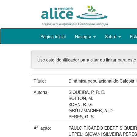
Skip
Página inicial
Navegar
Sobre
Est
navigation
Use este identificador para citar ou linkar para este
Título:
Dinâmica populacional de Calepitri
Autoria:
SIQUEIRA, P. R. E.
BOTTON, M.
KOHN, R. G.
GRÜTZMACHER, A. D.
PERES, G. S.
Afiliação:
PAULO RICARDO EBERT SIQUEI
UFPEL; GIOVANI SILVEIRA PERE