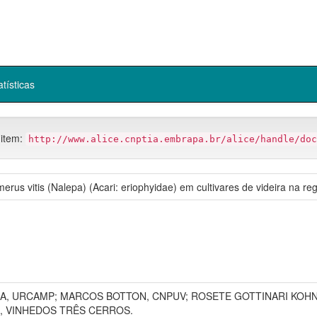
atísticas
 item:
http://www.alice.cnptia.embrapa.br/alice/handle/doc
merus vitis (Nalepa) (Acari: eriophyidae) em cultivares de videira na 
RA, URCAMP; MARCOS BOTTON, CNPUV; ROSETE GOTTINARI KOH
S, VINHEDOS TRÊS CERROS.