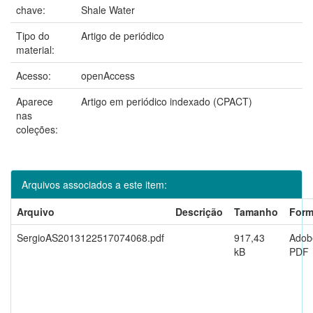
chave:
Shale Water
Tipo do
Artigo de periódico
material:
Acesso:
openAccess
Aparece
Artigo em periódico indexado (CPACT)
nas
coleções:
Arquivos associados a este item:
Arquivo
Descrição
Tamanho
Form
SergioAS2013122517074068.pdf
917,43
Adob
kB
PDF