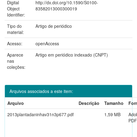
Digital
http://dx.doi.org/10.1590/S0100-
Object
83582013000300019
Identifier:
Tipo do
Artigo de periódico
material:
Acesso:
openAccess
Aparece
Artigo em periódico indexado (CNPT)
nas
coleções:
Arquivos associados a este item:
Arquivo
Descrição
Tamanho
For
2013plantadaninhav31n3p677.pdf
1,59 MB
Ado
PDF