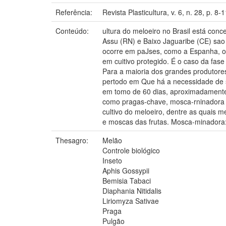
Referência:
Revista Plasticultura, v. 6, n. 28, p. 8-1
Conteúdo:
ultura do meloeiro no Brasil está con
Assu (RN) e Baixo Jaguaribe (CE) sao
ocorre em paJses, como a Espanha, o
em cuitivo protegido. É o caso da fa
Para a maioria dos grandes produtores,
pertodo em Que há a necessidade de s
em tomo de 60 dias, aproximadamente 
como pragas-chave, mosca-rninadora e
cultivo do meloeiro, dentre as quais
e moscas das frutas. Mosca-minadora: 
Thesagro:
Melão
Controle biológico
Inseto
Aphis Gossypii
Bemisia Tabaci
Diaphania Nitidalis
Liriomyza Sativae
Praga
Pulgão