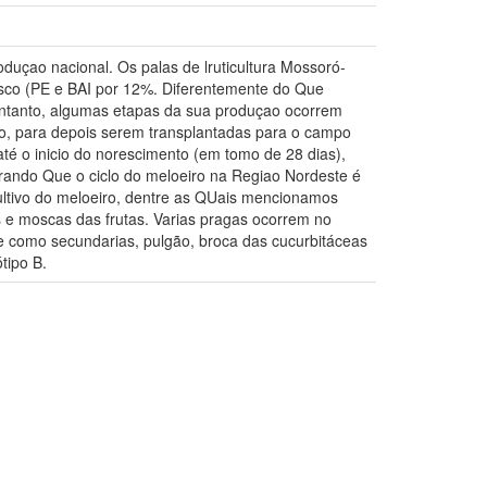
oduçao nacional. Os palas de lruticultura Mossoró-
isco (PE e BAI por 12%. Diferentemente do Que
ntanto, algumas etapas da sua produçao ocorrem
ao, para depois serem transplantadas para o campo
até o inicio do norescimento (em tomo de 28 dias),
rando Que o ciclo do meloeiro na Regiao Nordeste é
ltivo do meloeiro, dentre as QUais mencionamos
e moscas das frutas. Varias pragas ocorrem no
 como secundarias, pulgão, broca das cucurbitáceas
tipo B.