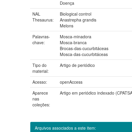
Doença
NAL
Biological control
Thesaurus:
Anastrepha grandis
Melons
Palavras-
Mosca-minadora
chave:
Mosca-branca
Brocas-das-cucurbitáceas
Mosca-das-cucurbitáceas
Tipo do
Artigo de periódico
material:
Acesso:
openAccess
Aparece
Artigo em periódico indexado (CPATS
nas
coleções:
Arquivos associados a este item: