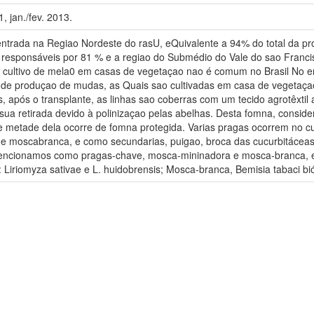
1, jan./fev. 2013.
centrada na Regiao Nordeste do rasU, eQuivalente a 94% do total da pr
 responsáveis por 81 % e a regiao do Submédio do Vale do sao Franc
 cultivo de mela0 em casas de vegetaçao nao é comum no Brasil No e
se de produçao de mudas, as Quais sao cultivadas em casa de vegetaç
 após o transplante, as linhas sao coberras com um tecido agrotêxtil 
ua retirada devido à polinizaçao pelas abelhas. Desta fomna, conside
metade dela ocorre de fomna protegida. Varias pragas ocorrem no cu
 moscabranca, e como secundarias, puigao, broca das cucurbitáceas 
 mencionamos como pragas-chave, mosca-mininadora e mosca-branca, e
Liriomyza sativae e L. huidobrensis; Mosca-branca, Bemisia tabaci bió