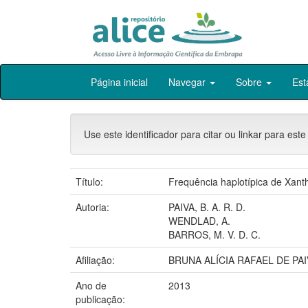
Skip
Página inicial
Navegar
Sobre
Est
navigation
Use este identificador para citar ou linkar para este
Título:
Frequência haplotípica de Xan
Autoria:
PAIVA, B. A. R. D.
WENDLAD, A.
BARROS, M. V. D. C.
Afiliação:
BRUNA ALÍCIA RAFAEL DE PAI
Ano de
2013
publicação: