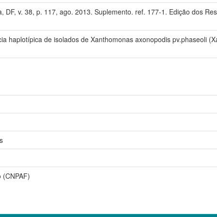
lia, DF, v. 38, p. 117, ago. 2013. Suplemento. ref. 177-1. Edição dos R
ncia haplotípica de isolados de Xanthomonas axonopodis pv.phaseoli (Xa
s
o (CNPAF)