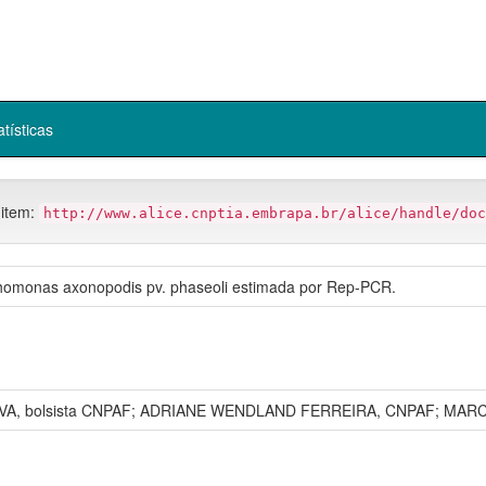
atísticas
 item:
http://www.alice.cnptia.embrapa.br/alice/handle/doc
thomonas axonopodis pv. phaseoli estimada por Rep-PCR.
VA, bolsista CNPAF; ADRIANE WENDLAND FERREIRA, CNPAF; MAR