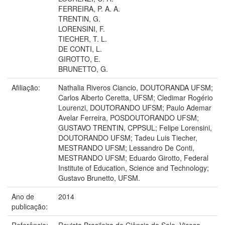
FERREIRA, P. A. A.
TRENTIN, G.
LORENSINI, F.
TIECHER, T. L.
DE CONTI, L.
GIROTTO, E.
BRUNETTO, G.
Afiliação:
Nathalia Riveros Ciancio, DOUTORANDA UFSM;
Carlos Alberto Ceretta, UFSM; Cledimar Rogério
Lourenzi, DOUTORANDO UFSM; Paulo Ademar
Avelar Ferreira, POSDOUTORANDO UFSM;
GUSTAVO TRENTIN, CPPSUL; Felipe Lorensini,
DOUTORANDO UFSM; Tadeu Luis Tiecher,
MESTRANDO UFSM; Lessandro De Conti,
MESTRANDO UFSM; Eduardo Girotto, Federal
Institute of Education, Science and Technology;
Gustavo Brunetto, UFSM.
Ano de
2014
publicação:
Referência:
Revista Brasileira de Ciência do Solo, Viçosa,