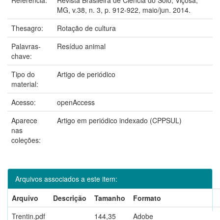
MG, v.38, n. 3, p. 912-922, maio/jun. 2014.
Thesagro:
Rotação de cultura
Palavras-
Resíduo animal
chave:
Tipo do
Artigo de periódico
material:
Acesso:
openAccess
Aparece
Artigo em periódico indexado (CPPSUL)
nas
coleções:
Arquivos associados a este item:
Arquivo
Descrição
Tamanho
Formato
Trentin.pdf
144,35
Adobe