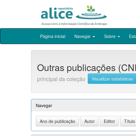
Skip
Página inicial
Navegar
Sobre
Est
navigation
Outras publicações (CN
principal da coleção
Visualizar estatísticas
Navegar