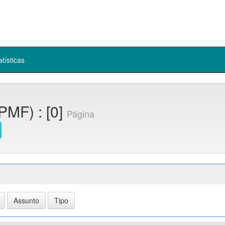
atísticas
PMF) : [0]
Página