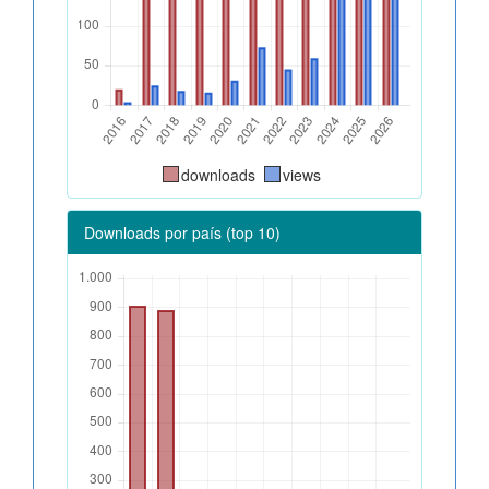
downloads
views
Downloads por país (top 10)