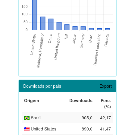
Downloads por país
Export
Origem
Downloads
Perc.
(%)
Brazil
905,0
42,17
United States
890,0
41,47