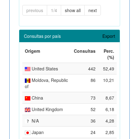
previous
1/4
show all
next
Consultas por país
Export
Origem
Consultas
Perc.
(%)
United States
442
52,49
Moldova, Republic
86
10,21
of
China
73
8,67
United Kingdom
52
6,18
N/A
36
4,28
Japan
24
2,85