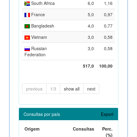
South Africa
6,0
1,16
France
5,0
0,97
Bangladesh
4,0
0,77
Vietnam
3,0
0,58
Russian
3,0
0,58
Federation
517,0
100,00
previous
1/3
show all
next
Consultas por país
Export
Origem
Consultas
Perc.
(%)