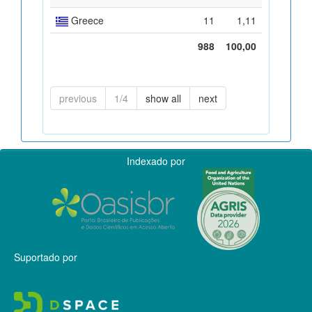
Greece
11
1,11
988
100,00
previous
1/4
show all
next
Indexado por
Suportado por