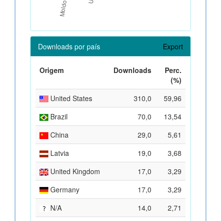
Downloads por país
Export
Origem
Downloads
Perc.
(%)
United States
310,0
59,96
Brazil
70,0
13,54
China
29,0
5,61
Latvia
19,0
3,68
United Kingdom
17,0
3,29
Germany
17,0
3,29
N/A
14,0
2,71