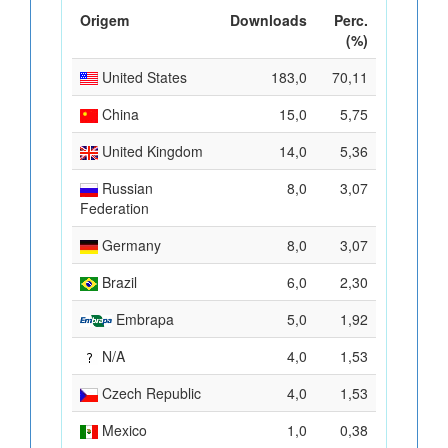
Origem
Downloads
Perc.
(%)
United States
183,0
70,11
China
15,0
5,75
United Kingdom
14,0
5,36
Russian
8,0
3,07
Federation
Germany
8,0
3,07
Brazil
6,0
2,30
Embrapa
5,0
1,92
N/A
4,0
1,53
Czech Republic
4,0
1,53
Mexico
1,0
0,38