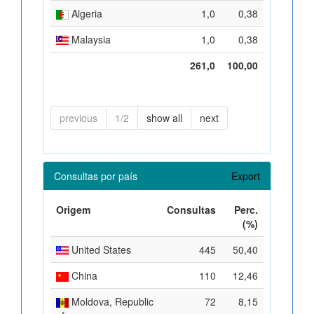
Algeria
1,0
0,38
Malaysia
1,0
0,38
261,0
100,00
previous
1/2
show all
next
Consultas por país
Export
Origem
Consultas
Perc.
(%)
United States
445
50,40
China
110
12,46
Moldova, Republic
72
8,15