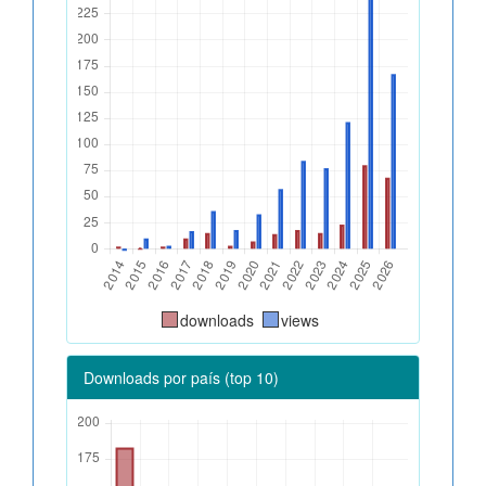
downloads
views
Downloads por país (top 10)