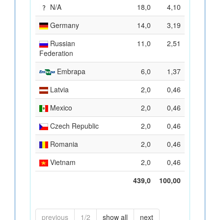
N/A
18,0
4,10
Germany
14,0
3,19
Russian
11,0
2,51
Federation
Embrapa
6,0
1,37
Latvia
2,0
0,46
Mexico
2,0
0,46
Czech Republic
2,0
0,46
Romania
2,0
0,46
Vietnam
2,0
0,46
439,0
100,00
previous
1/2
show all
next