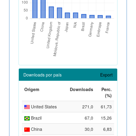
Downloads por país
Export
Origem
Downloads
Perc.
(%)
United States
271,0
61,73
Brazil
67,0
15,26
China
30,0
6,83