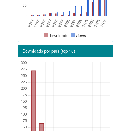
downloads
views
Downloads por país (top 10)