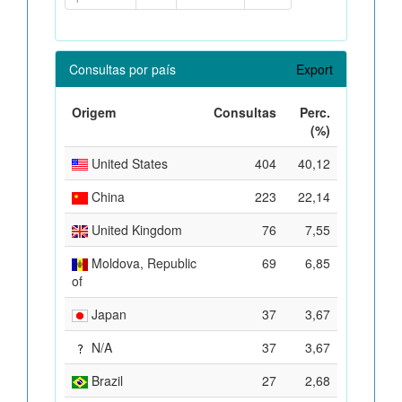
Consultas por país
Export
Origem
Consultas
Perc.
(%)
United States
404
40,12
China
223
22,14
United Kingdom
76
7,55
Moldova, Republic
69
6,85
of
Japan
37
3,67
N/A
37
3,67
Brazil
27
2,68