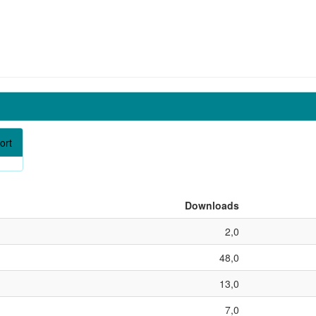
ort
Downloads
2,0
48,0
13,0
7,0