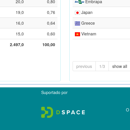
20,0
0,80
Embrapa
19,0
0,76
Japan
16,0
0,64
Greece
15,0
0,60
Vietnam
2.497,0
100,00
previous
1/3
show all
Suportado por
O 