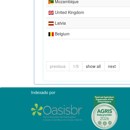
Mozambique
United Kingdom
Latvia
Belgium
previous
1/5
show all
next
Indexado por