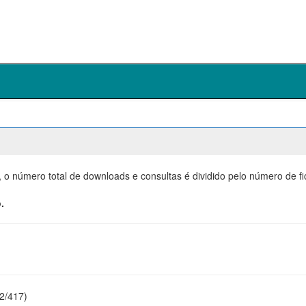
, o número total de downloads e consultas é dividido pelo número de f
.
22/417)