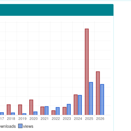
ownloads
views