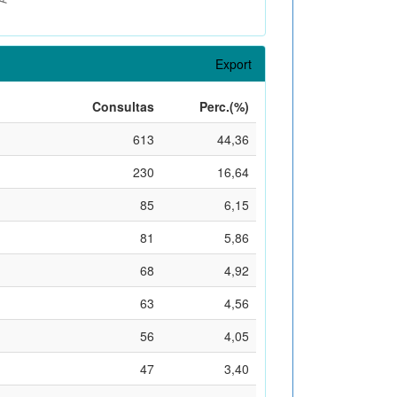
Export
Consultas
Perc.(%)
613
44,36
230
16,64
85
6,15
81
5,86
68
4,92
63
4,56
56
4,05
47
3,40