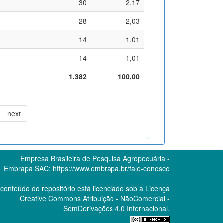
30
2,17
28
2,03
14
1,01
14
1,01
1.382
100,00
next
Empresa Brasileira de Pesquisa Agropecuária -
Embrapa
SAC:
https://www.embrapa.br/fale-conosco
conteúdo do repositório está licenciado sob a Licença
Creative Commons
Atribuição - NãoComercial -
SemDerivações 4.0 Internacional.