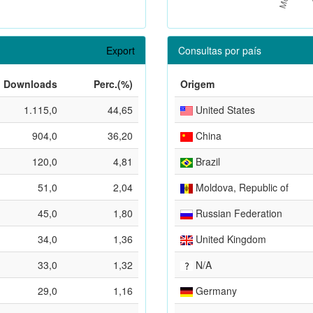
Export
Consultas por país
Downloads
Perc.(%)
Origem
1.115,0
44,65
United States
904,0
36,20
China
120,0
4,81
Brazil
51,0
2,04
Moldova, Republic of
45,0
1,80
Russian Federation
34,0
1,36
United Kingdom
33,0
1,32
N/A
29,0
1,16
Germany