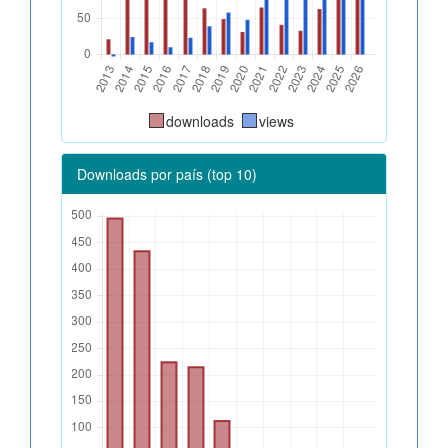
downloads
views
Downloads por país (top 10)