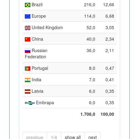
Brazil
216,0
12,66
Europe
114,0
6,68
United Kingdom
52,0
3,05
China
40,0
2,34
Russian
36,0
2,11
Federation
Portugal
8,0
0,47
India
7,0
0,41
Latvia
6,0
0,35
Embrapa
6,0
0,35
1.706,0
100,00
previous
1/4
show all
next