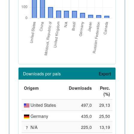
Downloads por país
Export
Origem
Downloads
Perc.
(%)
United States
497,0
29,13
Germany
435,0
25,50
N/A
225,0
13,19