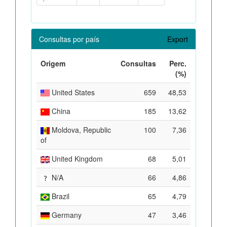
Consultas por país
Export
Origem
Consultas
Perc.
(%)
United States
659
48,53
China
185
13,62
Moldova, Republic
100
7,36
of
United Kingdom
68
5,01
N/A
66
4,86
Brazil
65
4,79
Germany
47
3,46