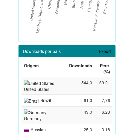
Downloads por país
Export
Origem
Downloads
Perc.
(%)
544,0
69,21
United States
Brazil
61,0
7,76
49,0
6,23
Germany
Russian
25,0
3,18