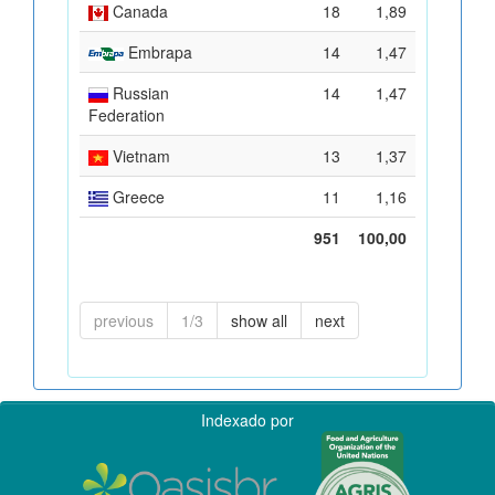
Canada
18
1,89
Embrapa
14
1,47
Russian
14
1,47
Federation
Vietnam
13
1,37
Greece
11
1,16
951
100,00
previous
1/3
show all
next
Indexado por