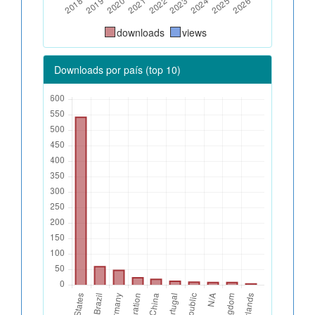
downloads
views
Downloads por país (top 10)