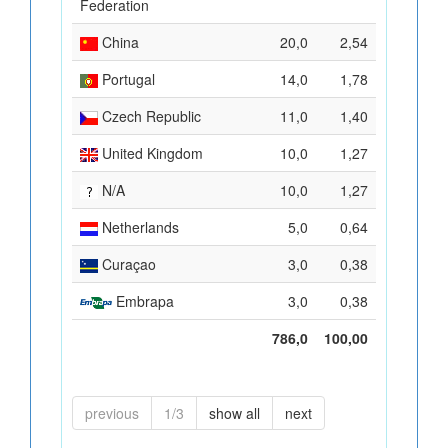
Federation
China
20,0
2,54
Portugal
14,0
1,78
Czech Republic
11,0
1,40
United Kingdom
10,0
1,27
N/A
10,0
1,27
Netherlands
5,0
0,64
Curaçao
3,0
0,38
Embrapa
3,0
0,38
786,0
100,00
previous
1/3
show all
next