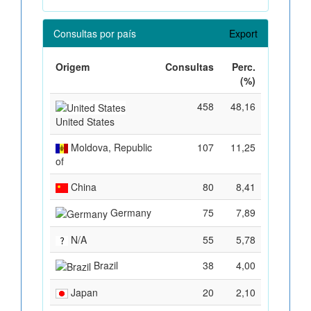
Consultas por país
Export
Origem
Consultas
Perc.
(%)
458
48,16
United States
Moldova, Republic
107
11,25
of
China
80
8,41
Germany
75
7,89
N/A
55
5,78
Brazil
38
4,00
Japan
20
2,10