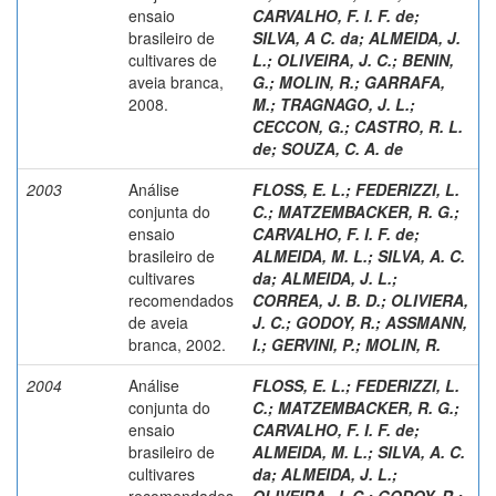
ensaio
CARVALHO, F. I. F. de
;
brasileiro de
SILVA, A C. da
;
ALMEIDA, J.
cultivares de
L.
;
OLIVEIRA, J. C.
;
BENIN,
aveia branca,
G.
;
MOLIN, R.
;
GARRAFA,
2008.
M.
;
TRAGNAGO, J. L.
;
CECCON, G.
;
CASTRO, R. L.
de
;
SOUZA, C. A. de
2003
Análise
FLOSS, E. L.
;
FEDERIZZI, L.
conjunta do
C.
;
MATZEMBACKER, R. G.
;
ensaio
CARVALHO, F. I. F. de
;
brasileiro de
ALMEIDA, M. L.
;
SILVA, A. C.
cultivares
da
;
ALMEIDA, J. L.
;
recomendados
CORREA, J. B. D.
;
OLIVIERA,
de aveia
J. C.
;
GODOY, R.
;
ASSMANN,
branca, 2002.
I.
;
GERVINI, P.
;
MOLIN, R.
2004
Análise
FLOSS, E. L.
;
FEDERIZZI, L.
conjunta do
C.
;
MATZEMBACKER, R. G.
;
ensaio
CARVALHO, F. I. F. de
;
brasileiro de
ALMEIDA, M. L.
;
SILVA, A. C.
cultivares
da
;
ALMEIDA, J. L.
;
recomendados
OLIVEIRA, J. C.
;
GODOY, R.
;