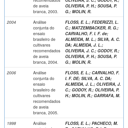
de aveia
OLIVEIRA, P. H.
;
SOUSA, P.
branca, 2003.
G.
;
MOLIN, R.
2004
Análise
FLOSS, E. L.
;
FEDERIZZI, L.
conjunta do
C.
;
MATZEMBACKER, R. G.
;
ensaio
CARVALHO, F. I. F. de
;
brasileiro de
ALMEIDA, M. L.
;
SILVA, A. C.
cultivares
DA
;
ALMEIDA, J. L.
;
recomendados
OLIVEIRA, J. C.
;
GODOY, R.
;
de aveia
OLIVEIRA, P. H.
;
SOUSA, P.
branca, 2004.
G.
;
MOLIN, R.
2006
Análise
FLOSS, E. L.
;
CARVALHO, F.
conjunta do
I. F. DE
;
SILVA, A. C. DA
;
ensaio
ALMEIDA, J. L.
;
OLIVEIRA, J.
brasileiro de
C.
;
GODOY, R.
;
OLIVEIRA, P.
cultivares
H.
;
MOLIN, R.
;
GARRAFA, M.
recomendados
de aveia
branca, 2005.
1998
Análise
FLOSS, E. L.
;
PACHECO, M.