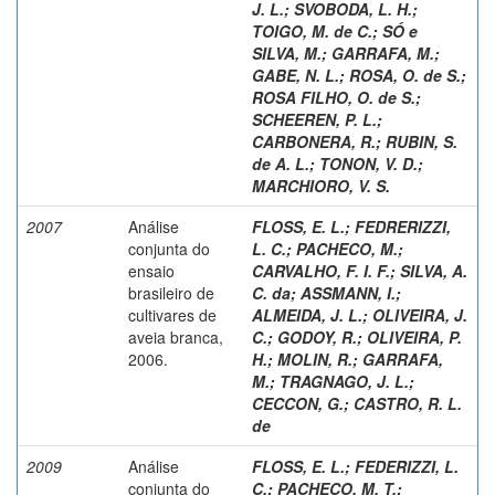
J. L.
;
SVOBODA, L. H.
;
TOIGO, M. de C.
;
SÓ e
SILVA, M.
;
GARRAFA, M.
;
GABE, N. L.
;
ROSA, O. de S.
;
ROSA FILHO, O. de S.
;
SCHEEREN, P. L.
;
CARBONERA, R.
;
RUBIN, S.
de A. L.
;
TONON, V. D.
;
MARCHIORO, V. S.
2007
Análise
FLOSS, E. L.
;
FEDRERIZZI,
conjunta do
L. C.
;
PACHECO, M.
;
ensaio
CARVALHO, F. I. F.
;
SILVA, A.
brasileiro de
C. da
;
ASSMANN, I.
;
cultivares de
ALMEIDA, J. L.
;
OLIVEIRA, J.
aveia branca,
C.
;
GODOY, R.
;
OLIVEIRA, P.
2006.
H.
;
MOLIN, R.
;
GARRAFA,
M.
;
TRAGNAGO, J. L.
;
CECCON, G.
;
CASTRO, R. L.
de
2009
Análise
FLOSS, E. L.
;
FEDERIZZI, L.
conjunta do
C.
;
PACHECO, M. T.
;