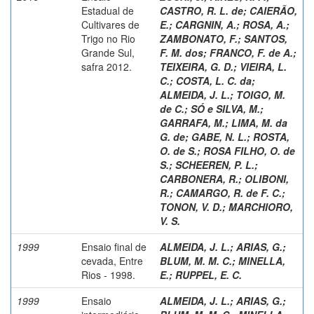
Estadual de
CASTRO, R. L. de
;
CAIERÃO,
Cultivares de
E.
;
CARGNIN, A.
;
ROSA, A.
;
Trigo no Rio
ZAMBONATO, F.
;
SANTOS,
Grande Sul,
F. M. dos
;
FRANCO, F. de A.
;
safra 2012.
TEIXEIRA, G. D.
;
VIEIRA, L.
C.
;
COSTA, L. C. da
;
ALMEIDA, J. L.
;
TOIGO, M.
de C.
;
SÓ e SILVA, M.
;
GARRAFA, M.
;
LIMA, M. da
G. de
;
GABE, N. L.
;
ROSTA,
O. de S.
;
ROSA FILHO, O. de
S.
;
SCHEEREN, P. L.
;
CARBONERA, R.
;
OLIBONI,
R.
;
CAMARGO, R. de F. C.
;
TONON, V. D.
;
MARCHIORO,
V. S.
1999
Ensaio final de
ALMEIDA, J. L.
;
ARIAS, G.
;
cevada, Entre
BLUM, M. M. C.
;
MINELLA,
Rios - 1998.
E.
;
RUPPEL, E. C.
1999
Ensaio
ALMEIDA, J. L.
;
ARIAS, G.
;