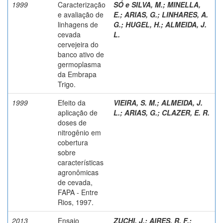
1999
Caracterização
SÓ e SILVA, M.
;
MINELLA,
e avaliação de
E.
;
ARIAS, G.
;
LINHARES, A.
linhagens de
G.
;
HUGEL, H.
;
ALMEIDA, J.
cevada
L.
cervejeira do
banco ativo de
germoplasma
da Embrapa
Trigo.
1999
Efeito da
VIEIRA, S. M.
;
ALMEIDA, J.
aplicação de
L.
;
ARIAS, G.
;
CLAZER, E. R.
doses de
nitrogênio em
cobertura
sobre
características
agronômicas
de cevada,
FAPA - Entre
Rios, 1997.
2013
Ensaio
ZUCHI, J.
;
AIRES, R. F.
;