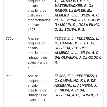
conjunta do
T.
;
CARVALHO, F. I. F.
;
ensaio
MATZENBACKER, R. G.
;
brasileiro de
RAMOS, L.
;
ENLER, M.
;
cultivares
ALMEIDA, J. L.
;
SILVA, A. C.
recomendados
da
;
OLIVEIRA, J. C.
;
GODOY,
de aveia,
R.
;
MOLIN, R.
;
ROSA FILHO,
1997.
O. S.
;
SOUSA, P. G.
2004
Análise
FLOSS, E. L.
;
FEDERIZZI, L.
conjunta do
C.
;
CARVALHO, F. I. F. DE
;
ensaio
OLIVEIRA, P. H. DE
;
brasileiro de
ALMEIDA, J. L.
;
SILVA, A. C.
linhagens de
DA
;
OLIVEIRA, J. C.
;
GODOY,
aveia branca,
R.
2003.
2002
Análise
FLOSS, E. L.
;
FEDERIZZI, L.
conjunta do
C.
;
CARVALHO, F. I. F. DE
;
ensaio
ASSMANN, I.
;
ALMEIDA, J.
brasileiro de
L.
;
SILVA, A. C. DA
;
linhagens de
OLIVEIRA, J. C.
;
GODOY, R.
aveia, 2001.