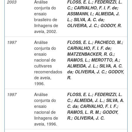
2003
Análise
FLOSS, E. L.
;
FEDERIZZI, L.
conjunta do
C.
;
CARVALHO, F. I. F. de
;
ensaio
ASSMANN, I.
;
ALMEIDA, J.
brasileiro de
L.
;
SILVA, A. C. da
;
linhagens de
OLIVEIRA, J. C.
;
GODOY, R.
aveia, 2002.
1997
Análise
FLOSS, E. L.
;
PACHECO, M.
;
conjunta do
CARVALHO, F. I. F. de
;
ensaio
MATZENBACKER, R. G.
;
nacional de
RAMOS, L.
;
MEROTTO, A.
;
cultivares
ALMEIDA, J. L.
;
SILVA, A. C.
recomendados
da
;
OLIVEIRA, J. C.
;
GODOY,
de aveia,
R.
1996.
1997
Análise
FLOSS, E. L.
;
FEDERIZZI, L.
conjunta do
C.
;
ALMEIDA, J. L.
;
SILVA, A.
ensaio
C. da
;
CARVALHO, F. I. F.
;
nacional de
RAMOS, L. R. M.
;
GODOY,
linhagens de
R.
;
OLIVEIRA, J. C.
aveia, 1996.