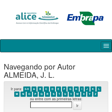
Skip
navigation
Navegando por Autor
ALMEIDA, J. L.
Ir para:
0-9
A
B
C
D
E
F
G
H
I
J
K
L
M
N
O
P
Q
R
S
T
U
V
W
X
Y
Z
ou entre com as primeiras letras: