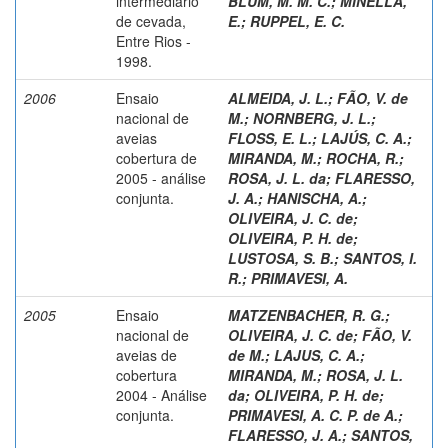
intermediário
BLUM, M. M. C.
;
MINELLA,
de cevada,
E.
;
RUPPEL, E. C.
Entre Rios -
1998.
2006
Ensaio
ALMEIDA, J. L.
;
FÃO, V. de
nacional de
M.
;
NORNBERG, J. L.
;
aveias
FLOSS, E. L.
;
LAJÚS, C. A.
;
cobertura de
MIRANDA, M.
;
ROCHA, R.
;
2005 - análise
ROSA, J. L. da
;
FLARESSO,
conjunta.
J. A.
;
HANISCHA, A.
;
OLIVEIRA, J. C. de
;
OLIVEIRA, P. H. de
;
LUSTOSA, S. B.
;
SANTOS, I.
R.
;
PRIMAVESI, A.
2005
Ensaio
MATZENBACHER, R. G.
;
nacional de
OLIVEIRA, J. C. de
;
FÃO, V.
aveias de
de M.
;
LAJUS, C. A.
;
cobertura
MIRANDA, M.
;
ROSA, J. L.
2004 - Análise
da
;
OLIVEIRA, P. H. de
;
conjunta.
PRIMAVESI, A. C. P. de A.
;
FLARESSO, J. A.
;
SANTOS,