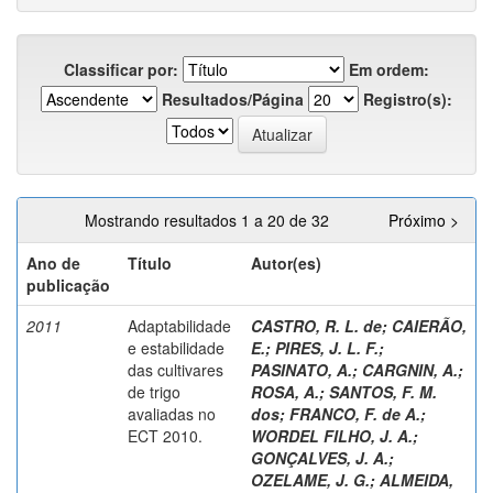
Classificar por:
Em ordem:
Resultados/Página
Registro(s):
Mostrando resultados 1 a 20 de 32
Próximo >
Ano de
Título
Autor(es)
publicação
2011
Adaptabilidade
CASTRO, R. L. de
;
CAIERÃO,
e estabilidade
E.
;
PIRES, J. L. F.
;
das cultivares
PASINATO, A.
;
CARGNIN, A.
;
de trigo
ROSA, A.
;
SANTOS, F. M.
avaliadas no
dos
;
FRANCO, F. de A.
;
ECT 2010.
WORDEL FILHO, J. A.
;
GONÇALVES, J. A.
;
OZELAME, J. G.
;
ALMEIDA,