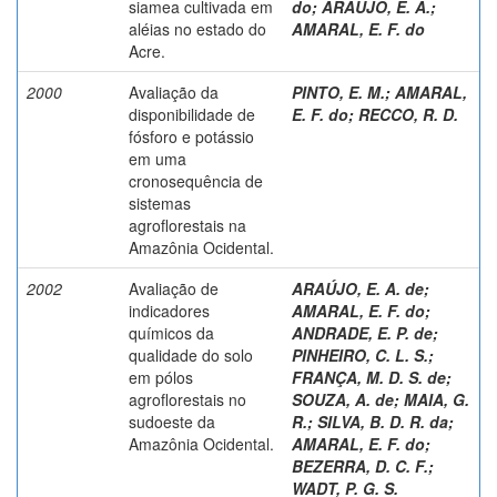
siamea cultivada em
do
;
ARAÚJO, E. A.
;
aléias no estado do
AMARAL, E. F. do
Acre.
2000
Avaliação da
PINTO, E. M.
;
AMARAL,
disponibilidade de
E. F. do
;
RECCO, R. D.
fósforo e potássio
em uma
cronosequência de
sistemas
agroflorestais na
Amazônia Ocidental.
2002
Avaliação de
ARAÚJO, E. A. de
;
indicadores
AMARAL, E. F. do
;
químicos da
ANDRADE, E. P. de
;
qualidade do solo
PINHEIRO, C. L. S.
;
em pólos
FRANÇA, M. D. S. de
;
agroflorestais no
SOUZA, A. de
;
MAIA, G.
sudoeste da
R.
;
SILVA, B. D. R. da
;
Amazônia Ocidental.
AMARAL, E. F. do
;
BEZERRA, D. C. F.
;
WADT, P. G. S.