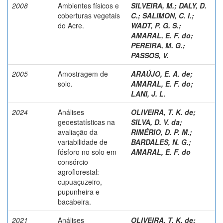
2008
Ambientes físicos e
SILVEIRA, M.
;
DALY, D.
coberturas vegetais
C.
;
SALIMON, C. I.
;
do Acre.
WADT, P. G. S.
;
AMARAL, E. F. do
;
PEREIRA, M. G.
;
PASSOS, V.
2005
Amostragem de
ARAÚJO, E. A. de
;
solo.
AMARAL, E. F. do
;
LANI, J. L.
2024
Análises
OLIVEIRA, T. K. de
;
geoestatísticas na
SILVA, D. V. da
;
avaliação da
RIMÉRIO, D. P. M.
;
variabilidade de
BARDALES, N. G.
;
fósforo no solo em
AMARAL, E. F. do
consórcio
agroflorestal:
cupuaçuzeiro,
pupunheira e
bacabeira.
2021
Análises
OLIVEIRA, T. K. de
;