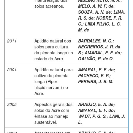
solos acreanos.
MELO, A. W. F. de
;
SOUZA, A. N. de
;
LIMA,
R. S. de
;
NOBRE, F. R.
C.
;
LIMA FILHO, L. C.
M. de
2011
Aptidão natural dos
BARDALES, N. G.
;
solos para cultura
NEGREIROS, J. R. da
da pimenta longa no
S.
;
AMARAL, E. F. do
;
estado do Acre.
GALVÃO, R. de O.
2001
Aptidão natural para
AMARAL, E. F. do
;
cultivo de pimenta
PACHECO, E. P.
;
longa (Piper
PEREIRA, J. B. M.
hispidinervum) no
Acre.
2005
Aspectos gerais dos
ARAÚJO, E. A. de
;
solos do Acre com
AMARAL, E. F. do
;
ênfase ao manejo
WADT, P. G. S.
;
LANI, J.
sustentável.
L.
2002
Assentamentos em
ARAÚJO, E. A. de
;