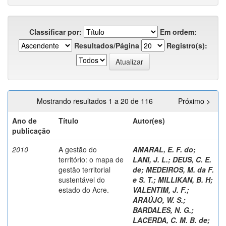
Classificar por:
Em ordem:
Resultados/Página
Registro(s):
Mostrando resultados 1 a 20 de 116
Próximo >
Ano de
Título
Autor(es)
publicação
2010
A gestão do
AMARAL, E. F. do
;
território: o mapa de
LANI, J. L.
;
DEUS, C. E.
gestão territorial
de
;
MEDEIROS, M. da F.
sustentável do
e S. T.
;
MILLIKAN, B. H
;
estado do Acre.
VALENTIM, J. F.
;
ARAÚJO, W. S.
;
BARDALES, N. G.
;
LACERDA, C. M. B. de
;