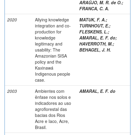
ARAÚJO, M. R. de O.
;
FRANCA, C. A.
2020
Allying knowledge
MATUK, F. A.
;
integration and co-
TURNHOUT, E.
;
production for
FLESKENS, L.
;
knowledge
AMARAL, E. F. do
;
legitimacy and
HAVERROTH, M.
;
usability: The
BEHAGEL, J. H.
Amazonian SISA
policy and the
Kaxinawá
Indigenous people
case.
2003
Ambientes com
AMARAL, E. F. do
ênfase nos solos e
indicadores ao uso
agroflorestal das
bacias dos Rios
Acre e Iaco, Acre,
Brasil.