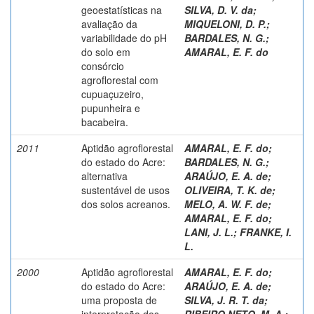
geoestatísticas na
SILVA, D. V. da
;
avaliação da
MIQUELONI, D. P.
;
variabilidade do pH
BARDALES, N. G.
;
do solo em
AMARAL, E. F. do
consórcio
agroflorestal com
cupuaçuzeiro,
pupunheira e
bacabeira.
2011
Aptidão agroflorestal
AMARAL, E. F. do
;
do estado do Acre:
BARDALES, N. G.
;
alternativa
ARAÚJO, E. A. de
;
sustentável de usos
OLIVEIRA, T. K. de
;
dos solos acreanos.
MELO, A. W. F. de
;
AMARAL, E. F. do
;
LANI, J. L.
;
FRANKE, I.
L.
2000
Aptidão agroflorestal
AMARAL, E. F. do
;
do estado do Acre:
ARAÚJO, E. A. de
;
uma proposta de
SILVA, J. R. T. da
;
interpretação dos
RIBEIRO NETO, M. A.
;