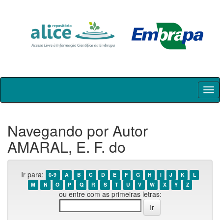
Skip
navigation
Navegando por Autor
AMARAL, E. F. do
Ir para:
0-9
A
B
C
D
E
F
G
H
I
J
K
L
M
N
O
P
Q
R
S
T
U
V
W
X
Y
Z
ou entre com as primeiras letras: