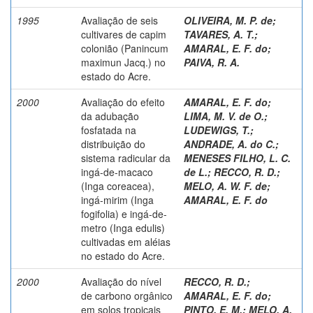
1995
Avaliação de seis
OLIVEIRA, M. P. de
;
cultivares de capim
TAVARES, A. T.
;
colonião (Panincum
AMARAL, E. F. do
;
maximun Jacq.) no
PAIVA, R. A.
estado do Acre.
2000
Avaliação do efeito
AMARAL, E. F. do
;
da adubação
LIMA, M. V. de O.
;
fosfatada na
LUDEWIGS, T.
;
distribuição do
ANDRADE, A. do C.
;
sistema radicular da
MENESES FILHO, L. C.
ingá-de-macaco
de L.
;
RECCO, R. D.
;
(Inga coreacea),
MELO, A. W. F. de
;
ingá-mirim (Inga
AMARAL, E. F. do
fogifolia) e ingá-de-
metro (Inga edulis)
cultivadas em aléias
no estado do Acre.
2000
Avaliação do nível
RECCO, R. D.
;
de carbono orgânico
AMARAL, E. F. do
;
em solos tropicais
PINTO, E. M.
;
MELO, A.