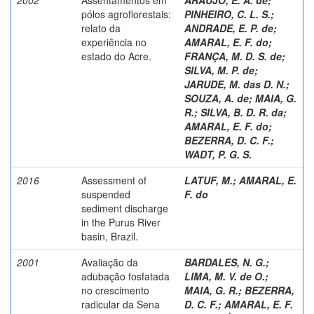
pólos agroflorestais:
PINHEIRO, C. L. S.
;
relato da
ANDRADE, E. P. de
;
experiência no
AMARAL, E. F. do
;
estado do Acre.
FRANÇA, M. D. S. de
;
SILVA, M. P. de
;
JARUDE, M. das D. N.
;
SOUZA, A. de
;
MAIA, G.
R.
;
SILVA, B. D. R. da
;
AMARAL, E. F. do
;
BEZERRA, D. C. F.
;
WADT, P. G. S.
2016
Assessment of
LATUF, M.
;
AMARAL, E.
suspended
F. do
sediment discharge
in the Purus River
basin, Brazil.
2001
Avaliação da
BARDALES, N. G.
;
adubação fosfatada
LIMA, M. V. de O.
;
no crescimento
MAIA, G. R.
;
BEZERRA,
radicular da Sena
D. C. F.
;
AMARAL, E. F.