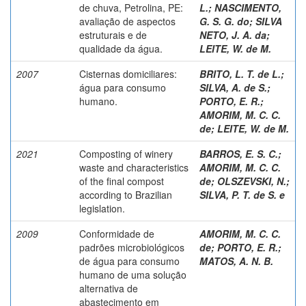
de chuva, Petrolina, PE:
L.
;
NASCIMENTO,
avaliação de aspectos
G. S. G. do
;
SILVA
estruturais e de
NETO, J. A. da
;
qualidade da água.
LEITE, W. de M.
2007
Cisternas domiciliares:
BRITO, L. T. de L.
;
água para consumo
SILVA, A. de S.
;
humano.
PORTO, E. R.
;
AMORIM, M. C. C.
de
;
LEITE, W. de M.
2021
Composting of winery
BARROS, E. S. C.
;
waste and characteristics
AMORIM, M. C. C.
of the final compost
de
;
OLSZEVSKI, N.
;
according to Brazilian
SILVA, P. T. de S. e
legislation.
2009
Conformidade de
AMORIM, M. C. C.
padrões microbiológicos
de
;
PORTO, E. R.
;
de água para consumo
MATOS, A. N. B.
humano de uma solução
alternativa de
abastecimento em