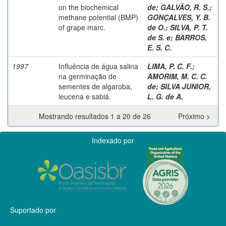
on the biochemical
de
;
GALVÃO, R. S.
;
methane potential (BMP)
GONÇALVES, Y. B.
of grape marc.
de O.
;
SILVA, P. T.
de S. e
;
BARROS,
E. S. C.
1997
Influência de água salina
LIMA, P. C. F.
;
na germinação de
AMORIM, M. C. C.
sementes de algaroba,
de
;
SILVA JUNIOR,
leucena e sabiá.
L. G. de A.
Mostrando resultados 1 a 20 de 26
Próximo >
Indexado por
Suportado por