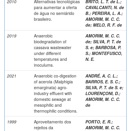
2010
Alternativas tecnológicas
BRITO, L. T. de L.
;
para aumentar a oferta
CAVALCANTI, N. de
de água no semiárido
B.
;
PEREIRA, L. A.
;
brasileiro.
AMORIM, M. C. C.
de
;
MELO, R. F. de
2019
Anaerobic
AMORIM, M. C. C.
biodegradation of
de
;
SILVA, P. T. de
cassava wastewater
S. e
;
BARBOSA, P.
under different
S.
;
MONTEFUSCO,
temperatures and
N. E.
inoculums.
2021
Anaerobic co-digestion
ANDRÉ, A. C. L.
;
of acerola (Malphigia
BARROS, E. S. C.
;
emarginata) agro-
SILVA, P. T. de S. e
;
industry effluent with
LOURENÇONI, D.
;
domestic sewage at
AMORIM, M. C. C.
mesophilic and
de
thermophilic conditions.
1999
Aproveitamento dos
PORTO, E. R.
;
rejeitos da
AMORIM, M. C. C.