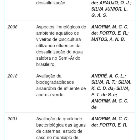
dessalinização.
de
;
ARAUJO, O. J.
;
SILVA JUNIOR, L.
G. A. S.
2006
Aspectos limnológicos do
AMORIM, M. C. C.
ambiente aquático de
de
;
PORTO, E. R.
;
viveiros de piscicultura
MATOS, A. N. B.
utilizando efluentes da
dessalinização de água
salobra no Semi-Árido
brasileiro.
2018
Avaliação da
ANDRÉ, A. C. L.
;
biodegradabilidade
SILVA, R. T.
;
SILVA,
anaeróbia de efluente de
K. C. D. da
;
SILVA,
acerola verde.
P. T. de S. e
;
AMORIM, M. C. C.
de
2001
Avaliação da qualidade
AMORIM, M. C. C.
bacteriológica das águas
de
;
PORTO, E. R.
de cisternas: estudo de
caso no município de