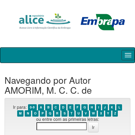
Skip
navigation
Navegando por Autor
AMORIM, M. C. C. de
Ir para:
0-9
A
B
C
D
E
F
G
H
I
J
K
L
M
N
O
P
Q
R
S
T
U
V
W
X
Y
Z
ou entre com as primeiras letras: