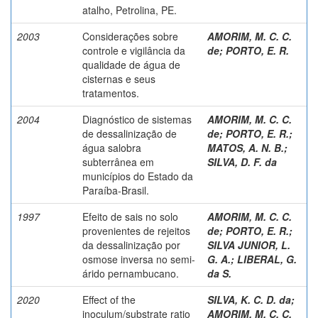
atalho, Petrolina, PE.
2003
Considerações sobre
AMORIM, M. C. C.
controle e vigilância da
de
;
PORTO, E. R.
qualidade de água de
cisternas e seus
tratamentos.
2004
Diagnóstico de sistemas
AMORIM, M. C. C.
de dessalinização de
de
;
PORTO, E. R.
;
água salobra
MATOS, A. N. B.
;
subterrânea em
SILVA, D. F. da
municípios do Estado da
Paraíba-Brasil.
1997
Efeito de sais no solo
AMORIM, M. C. C.
provenientes de rejeitos
de
;
PORTO, E. R.
;
da dessalinização por
SILVA JUNIOR, L.
osmose inversa no semi-
G. A.
;
LIBERAL, G.
árido pernambucano.
da S.
2020
Effect of the
SILVA, K. C. D. da
;
inoculum/substrate ratio
AMORIM, M. C. C.