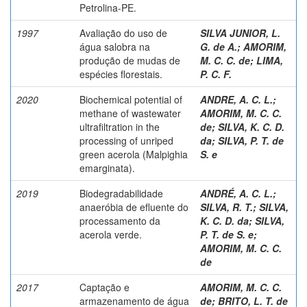
Petrolina-PE.
1997
Avaliação do uso de
SILVA JUNIOR, L.
água salobra na
G. de A.
;
AMORIM,
produção de mudas de
M. C. C. de
;
LIMA,
espécies florestais.
P. C. F.
2020
Biochemical potential of
ANDRE, A. C. L.
;
methane of wastewater
AMORIM, M. C. C.
ultrafiltration in the
de
;
SILVA, K. C. D.
processing of unriped
da
;
SILVA, P. T. de
green acerola (Malpighia
S. e
emarginata).
2019
Biodegradabilidade
ANDRÉ, A. C. L.
;
anaeróbia de efluente do
SILVA, R. T.
;
SILVA,
processamento da
K. C. D. da
;
SILVA,
acerola verde.
P. T. de S. e
;
AMORIM, M. C. C.
de
2017
Captação e
AMORIM, M. C. C.
armazenamento de água
de
;
BRITO, L. T. de