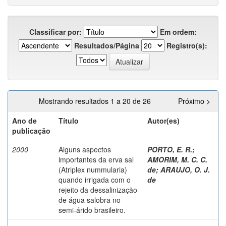
Classificar por:
Em ordem:
Resultados/Página
Registro(s):
Mostrando resultados 1 a 20 de 26
Próximo >
Ano de
Título
Autor(es)
publicação
2000
Alguns aspectos
PORTO, E. R.
;
importantes da erva sal
AMORIM, M. C. C.
(Atriplex nummularia)
de
;
ARAUJO, O. J.
quando irrigada com o
de
rejeito da dessalinização
de água salobra no
semi-árido brasileiro.