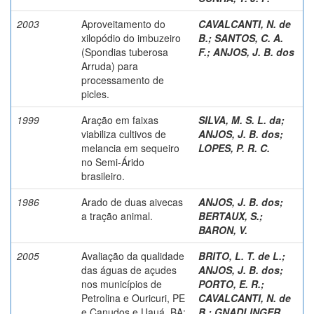
2003
Aproveitamento do
CAVALCANTI, N. de
xilopódio do imbuzeiro
B.
;
SANTOS, C. A.
(Spondias tuberosa
F.
;
ANJOS, J. B. dos
Arruda) para
processamento de
picles.
1999
Aração em faixas
SILVA, M. S. L. da
;
viabiliza cultivos de
ANJOS, J. B. dos
;
melancia em sequeiro
LOPES, P. R. C.
no Semi-Árido
brasileiro.
1986
Arado de duas aivecas
ANJOS, J. B. dos
;
a tração animal.
BERTAUX, S.
;
BARON, V.
2005
Avaliação da qualidade
BRITO, L. T. de L.
;
das águas de açudes
ANJOS, J. B. dos
;
nos municípios de
PORTO, E. R.
;
Petrolina e Ouricuri, PE
CAVALCANTI, N. de
e Canudos e Uauá, BA:
B.
;
GNADLINGER,