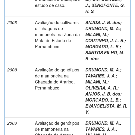
estudo de caso.
J.
;
XENOFONTE, G.
H. S.
2006
Avaliação de cultivares
ANJOS, J. B. dos
;
e linhagens de
DRUMOND, M. A.
;
mamoneira na Zona da
MILANI, M.
;
Mata do Estado de
COUTINHO, J. L. B.
;
Pernambuco.
MORGADO, L. B.
;
SANTOS FILHO, M.
B. dos
2008
Avaliação de genótipos
DRUMOND, M. A.
;
de mamoneira na
TAVARES, J. A.
;
Chapada do Araripe,
MILANI, M.
;
Pernambuco.
OLIVEIRA, A. R.
;
ANJOS, J. B. dos
;
MORGADO, L. B.
;
EVANGELISTA, M. R.
V.
2008
Avaliação de genótipos
DRUMOND, M. A.
;
de mamoneira na
TAVARES, J. A.
;
Chapada do Araripe,
MILANI, M.
;