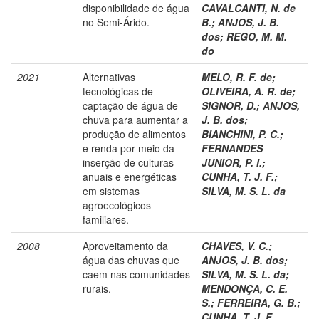
disponibilidade de água
CAVALCANTI, N. de
no Semi-Árido.
B.
;
ANJOS, J. B.
dos
;
REGO, M. M.
do
2021
Alternativas
MELO, R. F. de
;
tecnológicas de
OLIVEIRA, A. R. de
;
captação de água de
SIGNOR, D.
;
ANJOS,
chuva para aumentar a
J. B. dos
;
produção de alimentos
BIANCHINI, P. C.
;
e renda por meio da
FERNANDES
inserção de culturas
JUNIOR, P. I.
;
anuais e energéticas
CUNHA, T. J. F.
;
em sistemas
SILVA, M. S. L. da
agroecológicos
familiares.
2008
Aproveitamento da
CHAVES, V. C.
;
água das chuvas que
ANJOS, J. B. dos
;
caem nas comunidades
SILVA, M. S. L. da
;
rurais.
MENDONÇA, C. E.
S.
;
FERREIRA, G. B.
;
CUNHA, T. J. F.