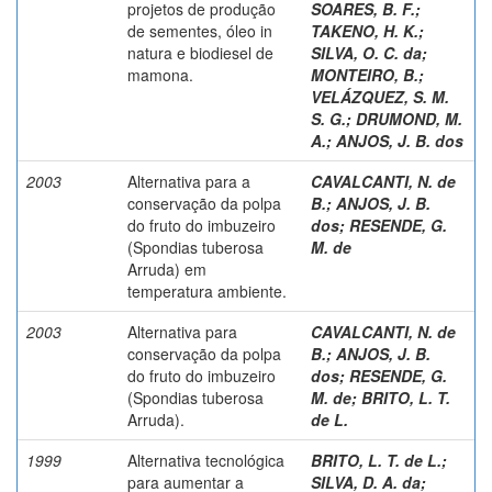
projetos de produção
SOARES, B. F.
;
de sementes, óleo in
TAKENO, H. K.
;
natura e biodiesel de
SILVA, O. C. da
;
mamona.
MONTEIRO, B.
;
VELÁZQUEZ, S. M.
S. G.
;
DRUMOND, M.
A.
;
ANJOS, J. B. dos
2003
Alternativa para a
CAVALCANTI, N. de
conservação da polpa
B.
;
ANJOS, J. B.
do fruto do imbuzeiro
dos
;
RESENDE, G.
(Spondias tuberosa
M. de
Arruda) em
temperatura ambiente.
2003
Alternativa para
CAVALCANTI, N. de
conservação da polpa
B.
;
ANJOS, J. B.
do fruto do imbuzeiro
dos
;
RESENDE, G.
(Spondias tuberosa
M. de
;
BRITO, L. T.
Arruda).
de L.
1999
Alternativa tecnológica
BRITO, L. T. de L.
;
para aumentar a
SILVA, D. A. da
;