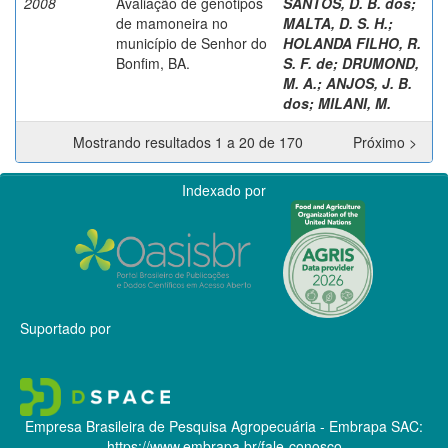
2008
Avaliação de genótipos
SANTOS, D. B. dos
;
de mamoneira no
MALTA, D. S. H.
;
município de Senhor do
HOLANDA FILHO, R.
Bonfim, BA.
S. F. de
;
DRUMOND,
M. A.
;
ANJOS, J. B.
dos
;
MILANI, M.
Mostrando resultados 1 a 20 de 170
Próximo >
Indexado por
Suportado por
Empresa Brasileira de Pesquisa Agropecuária - Embrapa
SAC:
https://www.embrapa.br/fale-conosco