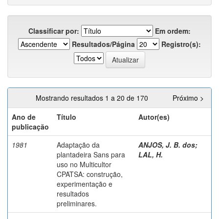
Classificar por:
Em ordem:
Resultados/Página
Registro(s):
Mostrando resultados 1 a 20 de 170
Próximo >
Ano de
Título
Autor(es)
publicação
1981
Adaptação da
ANJOS, J. B. dos
;
plantadeira Sans para
LAL, H.
uso no Multicultor
CPATSA: construção,
experimentação e
resultados
preliminares.