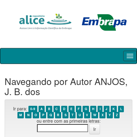
Skip
navigation
Navegando por Autor ANJOS,
J. B. dos
Ir para:
0-9
A
B
C
D
E
F
G
H
I
J
K
L
M
N
O
P
Q
R
S
T
U
V
W
X
Y
Z
ou entre com as primeiras letras: