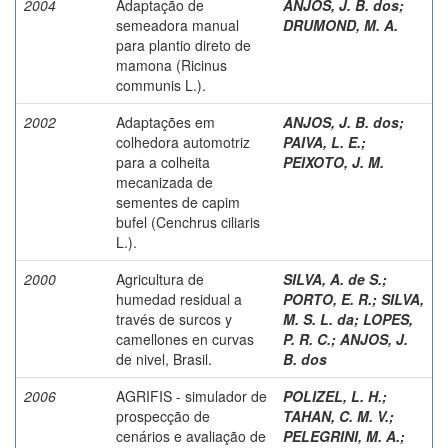
2004
Adaptação de
ANJOS, J. B. dos
;
semeadora manual
DRUMOND, M. A.
para plantio direto de
mamona (Ricinus
communis L.).
2002
Adaptações em
ANJOS, J. B. dos
;
colhedora automotriz
PAIVA, L. E.
;
para a colheita
PEIXOTO, J. M.
mecanizada de
sementes de capim
bufel (Cenchrus ciliaris
L.).
2000
Agricultura de
SILVA, A. de S.
;
humedad residual a
PORTO, E. R.
;
SILVA,
través de surcos y
M. S. L. da
;
LOPES,
camellones en curvas
P. R. C.
;
ANJOS, J.
de nivel, Brasil.
B. dos
2006
AGRIFIS - simulador de
POLIZEL, L. H.
;
prospecção de
TAHAN, C. M. V.
;
cenários e avaliação de
PELEGRINI, M. A.
;