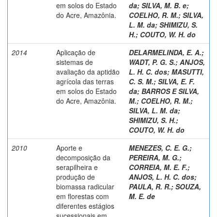
em solos do Estado
da
;
SILVA, M. B. e
;
do Acre, Amazônia.
COELHO, R. M.
;
SILVA,
L. M. da
;
SHIMIZU, S.
H.
;
COUTO, W. H. do
2014
Aplicação de
DELARMELINDA, E. A.
;
sistemas de
WADT, P. G. S.
;
ANJOS,
avaliação da aptidão
L. H. C. dos
;
MASUTTI,
agrícola das terras
C. S. M.
;
SILVA, E. F.
em solos do Estado
da
;
BARROS E SILVA,
do Acre, Amazônia.
M.
;
COELHO, R. M.
;
SILVA, L. M. da
;
SHIMIZU, S. H.
;
COUTO, W. H. do
2010
Aporte e
MENEZES, C. E. G.
;
decomposição da
PEREIRA, M. G.
;
serapilheira e
CORREIA, M. E. F.
;
produção de
ANJOS, L. H. C. dos
;
biomassa radicular
PAULA, R. R.
;
SOUZA,
em florestas com
M. E. de
diferentes estágios
sucessionais em