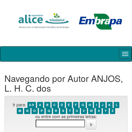
Skip
navigation
Navegando por Autor ANJOS,
L. H. C. dos
Ir para:
0-9
A
B
C
D
E
F
G
H
I
J
K
L
M
N
O
P
Q
R
S
T
U
V
W
X
Y
Z
ou entre com as primeiras letras: