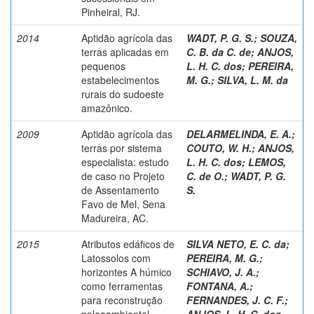
Pinheiral, RJ.
2014
Aptidão agrícola das
WADT, P. G. S.
;
SOUZA,
terras aplicadas em
C. B. da C. de
;
ANJOS,
pequenos
L. H. C. dos
;
PEREIRA,
estabelecimentos
M. G.
;
SILVA, L. M. da
rurais do sudoeste
amazônico.
2009
Aptidão agrícola das
DELARMELINDA, E. A.
;
terras por sistema
COUTO, W. H.
;
ANJOS,
especialista: estudo
L. H. C. dos
;
LEMOS,
de caso no Projeto
C. de O.
;
WADT, P. G.
de Assentamento
S.
Favo de Mel, Sena
Madureira, AC.
2015
Atributos edáficos de
SILVA NETO, E. C. da
;
Latossolos com
PEREIRA, M. G.
;
horizontes A húmico
SCHIAVO, J. A.
;
como ferramentas
FONTANA, A.
;
para reconstrução
FERNANDES, J. C. F.
;
paleoambiental.
ANJOS, L. H. C. dos