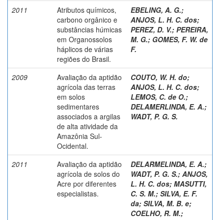
2011
Atributos químicos,
EBELING, A. G.
;
carbono orgânico e
ANJOS, L. H. C. dos
;
substâncias húmicas
PEREZ, D. V.
;
PEREIRA,
em Organossolos
M. G.
;
GOMES, F. W. de
háplicos de várias
F.
regiões do Brasil.
2009
Avaliação da aptidão
COUTO, W. H. do
;
agrícola das terras
ANJOS, L. H. C. dos
;
em solos
LEMOS, C. de O.
;
sedimentares
DELAMERLINDA, E. A.
;
associados a argilas
WADT, P. G. S.
de alta atividade da
Amazônia Sul-
Ocidental.
2011
Avaliação da aptidão
DELARMELINDA, E. A.
;
agrícola de solos do
WADT, P. G. S.
;
ANJOS,
Acre por diferentes
L. H. C. dos
;
MASUTTI,
especialistas.
C. S. M.
;
SILVA, E. F.
da
;
SILVA, M. B. e
;
COELHO, R. M.
;