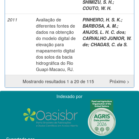
SHIMIZU, S. H.
;
COUTO, W. H.
2011
Avaliação de
PINHEIRO, H. S. K.
;
diferentes fontes de
BARBOSA, A. M.
;
dados na obtenção
ANJOS, L. H. C. dos
;
do modelo digital de
CARVALHO JUNIOR, W.
elevação para
de
;
CHAGAS, C. da S.
mapeamento digital
dos solos da bacia
hidrográfica do Rio
Guapi-Macacu, RJ.
Mostrando resultados 1 a 20 de 115
Próximo >
Indexado por
Suportado por