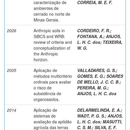
caracterização de
CORREIA, M. E. F.
ambientes de
cerrado no norte de
Minas Gerais.
2026
Anthropic soils in
CORDEIRO, F. R.
;
SiBCS and WRB:
FONTANA, A.
;
ANJOS,
review of criteria and
L. H. C. dos
;
TEIXEIRA,
conceptualization of
W. G.
the Anthropic
horizon.
2005
Aplicação de
VALLADARES, G. S.
;
métodos multicritério
GOMES, E. G.
;
SOARES
ordinais para avaliar
DE MELLO, J. C. C. B.
;
o risco de
PEREIRA, M. G.
;
subsidência de
ANJOS, L. H. C. dos
organossolos.
2014
Aplicação de
DELARMELINDA, E. A.
;
sistemas de
WADT, P. G. S.
;
ANJOS,
avaliação da aptidão
L. H. C. dos
;
MASUTTI,
agrícola das terras
C. S. M.
;
SILVA, E. F.