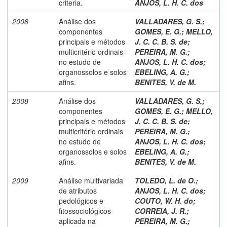
criteria.
ANJOS, L. H. C. dos
2008
Análise dos
VALLADARES, G. S.
;
componentes
GOMES, E. G.
;
MELLO,
principais e métodos
J. C. C. B. S. de
;
multicritério ordinais
PEREIRA, M. G.
;
no estudo de
ANJOS, L. H. C. dos
;
organossolos e solos
EBELING, A. G.
;
afins.
BENITES, V. de M.
2008
Análise dos
VALLADARES, G. S.
;
componentes
GOMES, E. G.
;
MELLO,
principais e métodos
J. C. C. B. S. de
;
multicritério ordinais
PEREIRA, M. G.
;
no estudo de
ANJOS, L. H. C. dos
;
organossolos e solos
EBELING, A. G.
;
afins.
BENITES, V. de M.
2009
Análise multivariada
TOLEDO, L. de O.
;
de atributos
ANJOS, L. H. C. dos
;
pedológicos e
COUTO, W. H. do
;
fitossociológicos
CORREIA, J. R.
;
aplicada na
PEREIRA, M. G.
;