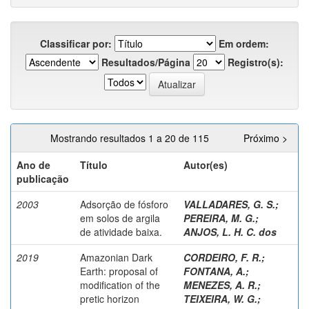
Classificar por:
Em ordem:
Resultados/Página
Registro(s):
Mostrando resultados 1 a 20 de 115
Próximo >
Ano de
Título
Autor(es)
publicação
2003
Adsorção de fósforo
VALLADARES, G. S.
;
em solos de argila
PEREIRA, M. G.
;
de atividade baixa.
ANJOS, L. H. C. dos
2019
Amazonian Dark
CORDEIRO, F. R.
;
Earth: proposal of
FONTANA, A.
;
modification of the
MENEZES, A. R.
;
pretic horizon
TEIXEIRA, W. G.
;