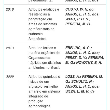
2016
Atributos edáficos e
COUTO, W. H. do
;
resistências a
ANJOS, L. H. C. dos
;
penetração em
WADT, P. G. S.
;
áreas de sistemas
PEREIRA, M. G.
agroflorestais no
sudoeste
Amazônico.
2013
Atributos físicos e
EBELING, A. G.
;
matéria orgânica de
ANJOS, L. H. C. dos
;
Organossolos
PEREZ, D. V.
;
PEREIRA,
háplicos em distintos
M. G.
;
NOVOTNY, E. H.
ambientes no Brasil.
2009
Atributos químicos e
LOSS, A.
;
PEREIRA, M.
físicos de um
G.
;
SCHULTZ, N.
;
argissolo vermelho-
ANJOS, L. H. C. dos
;
amarelo em sistema
SILVA, E. M. R. da
integrado de
produção
agroecológica.