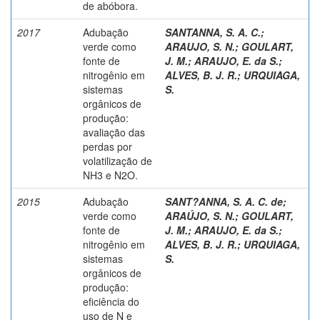
de abóbora.
2017
Adubação
SANTANNA, S. A. C.
;
verde como
ARAUJO, S. N.
;
GOULART,
fonte de
J. M.
;
ARAUJO, E. da S.
;
nitrogênio em
ALVES, B. J. R.
;
URQUIAGA,
sistemas
S.
orgânicos de
produção:
avaliação das
perdas por
volatilização de
NH3 e N2O.
2015
Adubação
SANT?ANNA, S. A. C. de
;
verde como
ARAÚJO, S. N.
;
GOULART,
fonte de
J. M.
;
ARAUJO, E. da S.
;
nitrogênio em
ALVES, B. J. R.
;
URQUIAGA,
sistemas
S.
orgânicos de
produção:
eficiência do
uso de N e