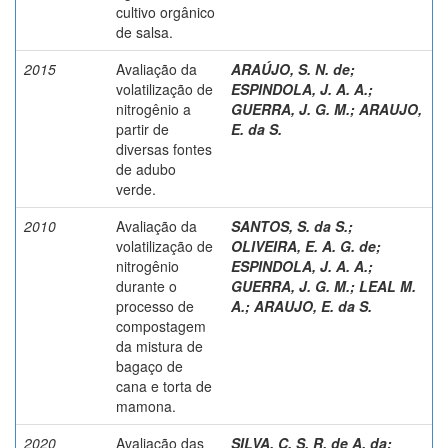
cultivo orgânico
de salsa.
2015
Avaliação da
ARAÚJO, S. N. de
;
volatilização de
ESPINDOLA, J. A. A.
;
nitrogênio a
GUERRA, J. G. M.
;
ARAUJO,
partir de
E. da S.
diversas fontes
de adubo
verde.
2010
Avaliação da
SANTOS, S. da S.
;
volatilização de
OLIVEIRA, E. A. G. de
;
nitrogênio
ESPINDOLA, J. A. A.
;
durante o
GUERRA, J. G. M.
;
LEAL M.
processo de
A.
;
ARAUJO, E. da S.
compostagem
da mistura de
bagaço de
cana e torta de
mamona.
2020
Avaliação das
SILVA, C. S. R. de A. da
;