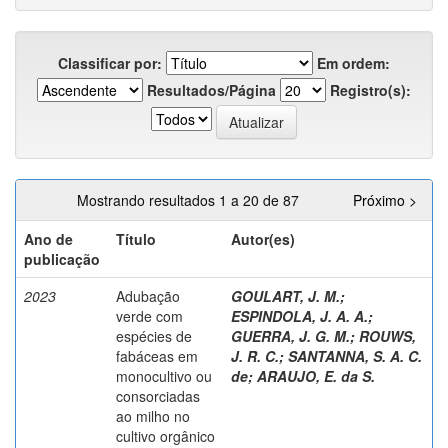
Classificar por:
Em ordem:
Resultados/Página
Registro(s):
Mostrando resultados 1 a 20 de 87
Próximo >
Ano de
Título
Autor(es)
publicação
2023
Adubação
GOULART, J. M.
;
verde com
ESPINDOLA, J. A. A.
;
espécies de
GUERRA, J. G. M.
;
ROUWS,
fabáceas em
J. R. C.
;
SANTANNA, S. A. C.
monocultivo ou
de
;
ARAUJO, E. da S.
consorciadas
ao milho no
cultivo orgânico