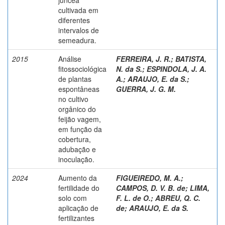
cultivada em
diferentes
intervalos de
semeadura.
2015
Análise
FERREIRA, J. R.
;
BATISTA,
fitossociológica
N. da S.
;
ESPINDOLA, J. A.
de plantas
A.
;
ARAUJO, E. da S.
;
espontâneas
GUERRA, J. G. M.
no cultivo
orgânico do
feijão vagem,
em função da
cobertura,
adubação e
inoculação.
2024
Aumento da
FIGUEIREDO, M. A.
;
fertilidade do
CAMPOS, D. V. B. de
;
LIMA,
solo com
F. L. de O.
;
ABREU, Q. C.
aplicação de
de
;
ARAUJO, E. da S.
fertilizantes