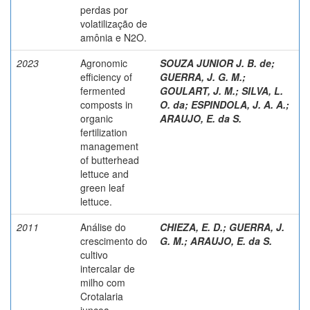
perdas por
volatilização de
amônia e N2O.
2023
Agronomic
SOUZA JUNIOR J. B. de
;
efficiency of
GUERRA, J. G. M.
;
fermented
GOULART, J. M.
;
SILVA, L.
composts in
O. da
;
ESPINDOLA, J. A. A.
;
organic
ARAUJO, E. da S.
fertilization
management
of butterhead
lettuce and
green leaf
lettuce.
2011
Análise do
CHIEZA, E. D.
;
GUERRA, J.
crescimento do
G. M.
;
ARAUJO, E. da S.
cultivo
intercalar de
milho com
Crotalaria
juncea