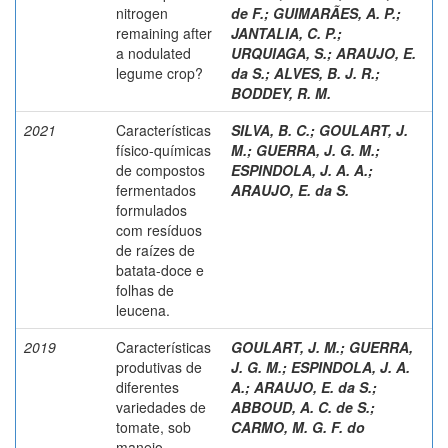
nitrogen
de F.
;
GUIMARÃES, A. P.
;
remaining after
JANTALIA, C. P.
;
a nodulated
URQUIAGA, S.
;
ARAUJO, E.
legume crop?
da S.
;
ALVES, B. J. R.
;
BODDEY, R. M.
2021
Características
SILVA, B. C.
;
GOULART, J.
físico-químicas
M.
;
GUERRA, J. G. M.
;
de compostos
ESPINDOLA, J. A. A.
;
fermentados
ARAUJO, E. da S.
formulados
com resíduos
de raízes de
batata-doce e
folhas de
leucena.
2019
Características
GOULART, J. M.
;
GUERRA,
produtivas de
J. G. M.
;
ESPINDOLA, J. A.
diferentes
A.
;
ARAUJO, E. da S.
;
variedades de
ABBOUD, A. C. de S.
;
tomate, sob
CARMO, M. G. F. do
manejo