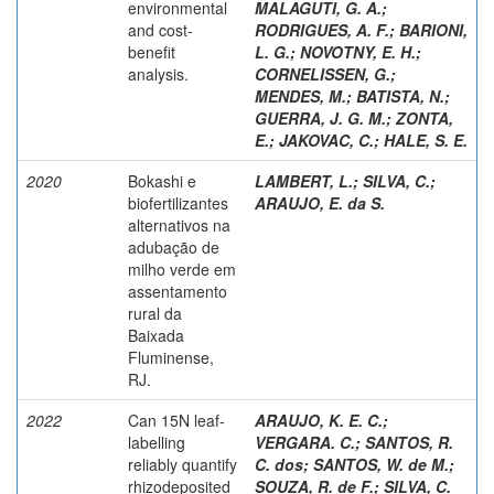
environmental
MALAGUTI, G. A.
;
and cost-
RODRIGUES, A. F.
;
BARIONI,
benefit
L. G.
;
NOVOTNY, E. H.
;
analysis.
CORNELISSEN, G.
;
MENDES, M.
;
BATISTA, N.
;
GUERRA, J. G. M.
;
ZONTA,
E.
;
JAKOVAC, C.
;
HALE, S. E.
2020
Bokashi e
LAMBERT, L.
;
SILVA, C.
;
biofertilizantes
ARAUJO, E. da S.
alternativos na
adubação de
milho verde em
assentamento
rural da
Baixada
Fluminense,
RJ.
2022
Can 15N leaf-
ARAUJO, K. E. C.
;
labelling
VERGARA. C.
;
SANTOS, R.
reliably quantify
C. dos
;
SANTOS, W. de M.
;
rhizodeposited
SOUZA, R. de F.
;
SILVA, C.