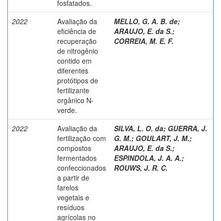
fosfatados.
2022
Avaliação da
MELLO, G. A. B. de
;
eficiência de
ARAUJO, E. da S.
;
recuperação
CORREIA, M. E. F.
de nitrogênio
contido em
diferentes
protótipos de
fertilizante
orgânico N-
verde.
2022
Avaliação da
SILVA, L. O. da
;
GUERRA, J.
fertilização com
G. M.
;
GOULART, J. M.
;
compostos
ARAUJO, E. da S.
;
fermentados
ESPINDOLA, J. A. A.
;
confeccionados
ROUWS, J. R. C.
a partir de
farelos
vegetais e
resíduos
agrícolas no