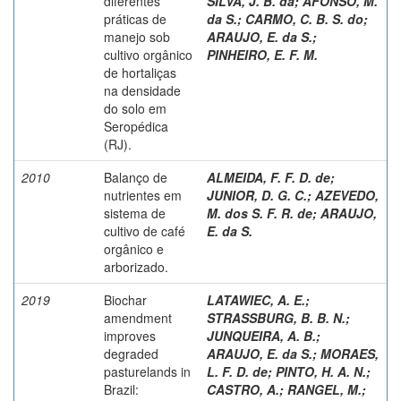
diferentes
SILVA, J. B. da
;
AFONSO, M.
práticas de
da S.
;
CARMO, C. B. S. do
;
manejo sob
ARAUJO, E. da S.
;
cultivo orgânico
PINHEIRO, E. F. M.
de hortaliças
na densidade
do solo em
Seropédica
(RJ).
2010
Balanço de
ALMEIDA, F. F. D. de
;
nutrientes em
JUNIOR, D. G. C.
;
AZEVEDO,
sistema de
M. dos S. F. R. de
;
ARAUJO,
cultivo de café
E. da S.
orgânico e
arborizado.
2019
Biochar
LATAWIEC, A. E.
;
amendment
STRASSBURG, B. B. N.
;
improves
JUNQUEIRA, A. B.
;
degraded
ARAUJO, E. da S.
;
MORAES,
pasturelands in
L. F. D. de
;
PINTO, H. A. N.
;
Brazil:
CASTRO, A.
;
RANGEL, M.
;