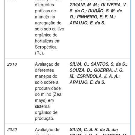
diferentes
ZIVIANI, M. M.
;
OLIVEIRA, V.
práticas de
S. da C.
;
DURÃO, S. M. de
manejo na
O.
;
PINHEIRO, E. F. M.
;
agregação do
ARAUJO, E. da S.
solo sob cultivo
orgânico de
hortaliças em
Seropédica
(RJ).
2018
Avaliação de
SILVA, C.
;
SANTOS, S. da S.
;
diferentes
SOUZA, D.
;
GUERRA, J. G.
manejos do
M.
;
ESPINDOLA, J. A. A.
;
solo sobre a
ARAUJO, E. da S.
produtividade
do milho (Zea
mays) em
sistema
orgânico de
produção.
2020
Avaliação de
SILVA, C. S. R. de A. da
;