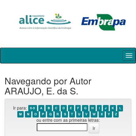
Skip
navigation
Navegando por Autor
ARAUJO, E. da S.
Ir para:
0-9
A
B
C
D
E
F
G
H
I
J
K
L
M
N
O
P
Q
R
S
T
U
V
W
X
Y
Z
ou entre com as primeiras letras: