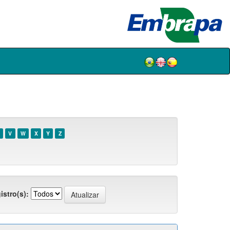
V
W
X
Y
Z
istro(s):