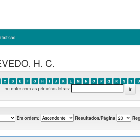
atísticas
EVEDO, H. C.
C
D
E
F
G
H
I
J
K
L
M
N
O
P
Q
R
S
T
U
ou entre com as primeiras letras:
Em ordem:
Resultados/Página
Reg