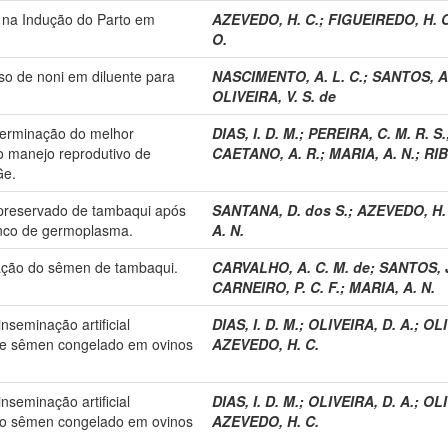
 na Indução do Parto em
AZEVEDO, H. C.
;
FIGUEIREDO, H. O
O.
oso de noni em diluente para
NASCIMENTO, A. L. C.
;
SANTOS, A.
OLIVEIRA, V. S. de
terminação do melhor
DIAS, I. D. M.
;
PEREIRA, C. M. R. S.
 manejo reprodutivo de
CAETANO, A. R.
;
MARIA, A. N.
;
RIB
Ge.
opreservado de tambaqui após
SANTANA, D. dos S.
;
AZEVEDO, H.
nco de germoplasma.
A. N.
vação do sêmen de tambaqui.
CARVALHO, A. C. M. de
;
SANTOS, J
CARNEIRO, P. C. F.
;
MARIA, A. N.
nseminação artificial
DIAS, I. D. M.
;
OLIVEIRA, D. A.
;
OLI
 de sêmen congelado em ovinos
AZEVEDO, H. C.
nseminação artificial
DIAS, I. D. M.
;
OLIVEIRA, D. A.
;
OLI
 do sêmen congelado em ovinos
AZEVEDO, H. C.