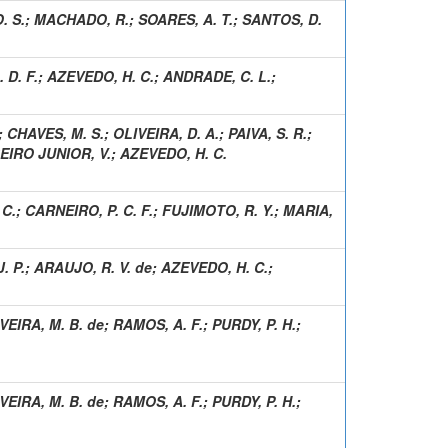
. S.
;
MACHADO, R.
;
SOARES, A. T.
;
SANTOS, D.
 D. F.
;
AZEVEDO, H. C.
;
ANDRADE, C. L.
;
;
CHAVES, M. S.
;
OLIVEIRA, D. A.
;
PAIVA, S. R.
;
EIRO JUNIOR, V.
;
AZEVEDO, H. C.
 C.
;
CARNEIRO, P. C. F.
;
FUJIMOTO, R. Y.
;
MARIA,
. P.
;
ARAUJO, R. V. de
;
AZEVEDO, H. C.
;
VEIRA, M. B. de
;
RAMOS, A. F.
;
PURDY, P. H.
;
VEIRA, M. B. de
;
RAMOS, A. F.
;
PURDY, P. H.
;