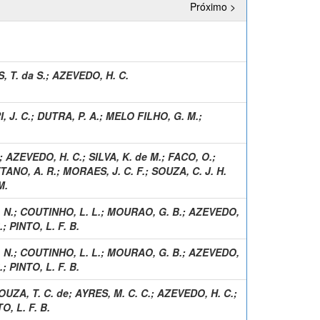
Próximo >
 T. da S.
;
AZEVEDO, H. C.
, J. C.
;
DUTRA, P. A.
;
MELO FILHO, G. M.
;
;
AZEVEDO, H. C.
;
SILVA, K. de M.
;
FACO, O.
;
TANO, A. R.
;
MORAES, J. C. F.
;
SOUZA, C. J. H.
M.
 N.
;
COUTINHO, L. L.
;
MOURAO, G. B.
;
AZEVEDO,
.
;
PINTO, L. F. B.
 N.
;
COUTINHO, L. L.
;
MOURAO, G. B.
;
AZEVEDO,
.
;
PINTO, L. F. B.
OUZA, T. C. de
;
AYRES, M. C. C.
;
AZEVEDO, H. C.
;
O, L. F. B.