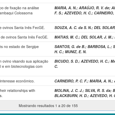
po de fixação na análise
MARIA, A. N.
;
ARAÚJO, R. V. de
;
A
 tambaqui Colossoma
F. S.
;
AZEVEDO, H. C.
;
CARNEIRO, P
e ovinos Santa Inês FecGE.
SOUZA, A. C. da S. N.
;
DEL SOLAR,
 de ovinos Santa Inês FecGE.
MATIAS, M. C.
;
DEL SOLAR, J. M.
;
ês no estado de Sergipe
SANTOS, G. de B.
;
BARBOSA, L.
;
S
H. C.
;
MUNIZ, E. N.
 ovino visando sua aplicação
BICUDO, S. D.
;
AZEVEDO, H. C.
;
MA
al e em biotecnologias com
C.
interesse econômico.
CARNEIRO, P. C. F.
;
MARIA, A. N.
;
heir relationships with
MOLINA, J. C. J.
;
SILVA, R. S. da
;
B
s.
BLACKBURN, H. D.
;
AZEVEDO, H. 
Mostrando resultados 1 a 20 de 155