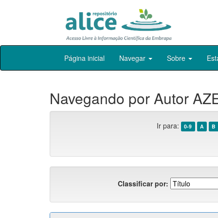
Skip
Página inicial
Navegar
Sobre
Est
navigation
Navegando por Autor AZ
Ir para:
0-9
A
B
Classificar por: