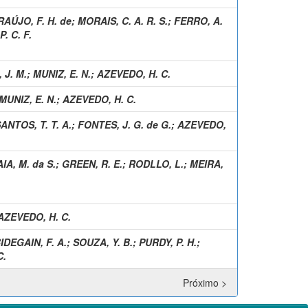
RAÚJO, F. H. de
;
MORAIS, C. A. R. S.
;
FERRO, A.
. C. F.
 J. M.
;
MUNIZ, E. N.
;
AZEVEDO, H. C.
MUNIZ, E. N.
;
AZEVEDO, H. C.
ANTOS, T. T. A.
;
FONTES, J. G. de G.
;
AZEVEDO,
IA, M. da S.
;
GREEN, R. E.
;
RODLLO, L.
;
MEIRA,
AZEVEDO, H. C.
IDEGAIN, F. A.
;
SOUZA, Y. B.
;
PURDY, P. H.
;
C.
Próximo >