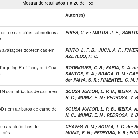
Mostrando resultados 1 a 20 de 155
Autor(es)
emên de carneiros submetidos a
PIRES, C. F.
;
MATOS, J. E.
;
SANTOS,
a.
ra avaliações zootécnicas em
PINTO, L. F. B.
;
JUCA, A. F.
;
FAVERI
AZEVEDO, H. C.
rgeting Prolificacy and Coat
RODRIGUES, C. S.
;
FARIA, D. A. de
.
SANTOS, S. A.
;
BRAGA, R. M.
;
CAE
de
;
PAIVA, S. R.
;
PIMENTEL, C. M. 
TN com atributos de carne em
SOUSA JUNIOR, L. P. B.
;
MEIRA, A.
H. C.
;
MUNIZ, E. N.
;
PEDROSA, V. B
oD1 em atributos de carne de
SOUSA JUNIOR, L. P. B.
;
MEIRA, A.
H. C.
;
MUNIZ, E. N.
;
PEDROSA, V. B
e características de
CHAVES, N. M.
;
SOUZA, T. C. de
;
S
 Inês.
MUNIZ, E. N.
;
PEDROSA, V. B.
;
PINT