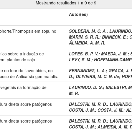
Mostrando resultados 1 a 9 de 9
Autor(es)
aphorte/Phomopsis em soja, no
SOLDERA, M. C. A.
;
LAURINDO, 
MARIN, S. R. R.
;
BINNECK, E.
;
C
ÁLMEIDA, A. M. R.
ônico sobre a indução de
LOPES, B. P. V.
;
MAEDA, J. M.
;
 em plantas de soja.
LEVY, S. M.
;
HOFFMANN-CAMPO,
ne no teor de flavonóides, no
FERNANDEZ, L. A.
;
GRAÇA, J. P
peso de Anticarsia gemmatalis.
D.
;
OLIVEIRA, M. C. N. de
;
HOFF
s vegetais na formação de
LAURINDO, D. G.
;
BALESTRI, M.
M. R.
dura direta sobre patógenos
BALESTRI, M. R. D.
;
LAURINDO,
COSTA, J. M.
;
COSTA, J. M.
;
AL
dura direta sobre patógenos
BALESTRI, M. R. D.
;
LAURINDO,
COSTA, J. M.
;
ALMEIDA, A. M. R