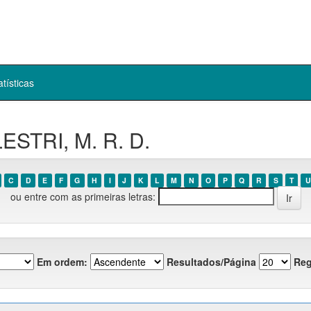
atísticas
ESTRI, M. R. D.
C
D
E
F
G
H
I
J
K
L
M
N
O
P
Q
R
S
T
U
ou entre com as primeiras letras:
Em ordem:
Resultados/Página
Reg