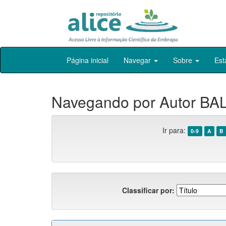
Skip
Página inicial
Navegar
Sobre
Est
navigation
Navegando por Autor BAL
Ir para:
0-9
A
B
Classificar por: