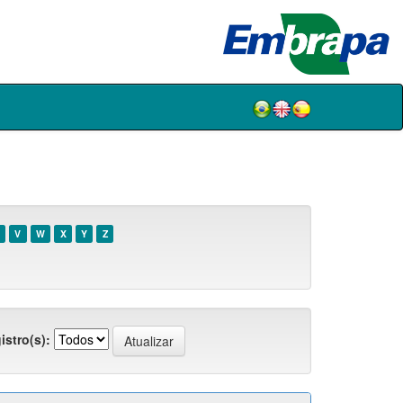
V
W
X
Y
Z
istro(s):