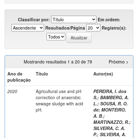
Classificar por:
Em ordem:
Resultados/Página
Registro(s):
Mostrando resultados 1 a 20 de 79
Próximo >
Ano de
Título
Autor(es)
publicação
2020
Agricultural use and pH
PEREIRA, I. dos
correction of anaerobic
S.
;
BAMBERG, A.
sewage sludge with acid
L.
;
SOUSA, R. O.
pH.
de
;
MONTEIRO,
A. B.
;
MARTINAZZO, R.
;
SILVEIRA, C. A.
P.
;
SILVEIRA, A.