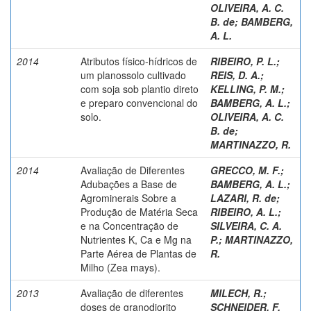
OLIVEIRA, A. C.
B. de
;
BAMBERG,
A. L.
2014
Atributos físico-hídricos de
RIBEIRO, P. L.
;
um planossolo cultivado
REIS, D. A.
;
com soja sob plantio direto
KELLING, P. M.
;
e preparo convencional do
BAMBERG, A. L.
;
solo.
OLIVEIRA, A. C.
B. de
;
MARTINAZZO, R.
2014
Avaliação de Diferentes
GRECCO, M. F.
;
Adubações a Base de
BAMBERG, A. L.
;
Agrominerais Sobre a
LAZARI, R. de
;
Produção de Matéria Seca
RIBEIRO, A. L.
;
e na Concentração de
SILVEIRA, C. A.
Nutrientes K, Ca e Mg na
P.
;
MARTINAZZO,
Parte Aérea de Plantas de
R.
Milho (Zea mays).
2013
Avaliação de diferentes
MILECH, R.
;
doses de granodiorito
SCHNEIDER, F.