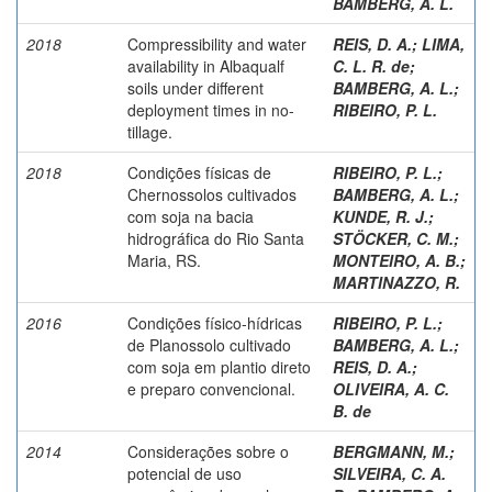
BAMBERG, A. L.
2018
Compressibility and water
REIS, D. A.
;
LIMA,
availability in Albaqualf
C. L. R. de
;
soils under different
BAMBERG, A. L.
;
deployment times in no-
RIBEIRO, P. L.
tillage.
2018
Condições físicas de
RIBEIRO, P. L.
;
Chernossolos cultivados
BAMBERG, A. L.
;
com soja na bacia
KUNDE, R. J.
;
hidrográfica do Rio Santa
STÖCKER, C. M.
;
Maria, RS.
MONTEIRO, A. B.
;
MARTINAZZO, R.
2016
Condições físico-hídricas
RIBEIRO, P. L.
;
de Planossolo cultivado
BAMBERG, A. L.
;
com soja em plantio direto
REIS, D. A.
;
e preparo convencional.
OLIVEIRA, A. C.
B. de
2014
Considerações sobre o
BERGMANN, M.
;
potencial de uso
SILVEIRA, C. A.