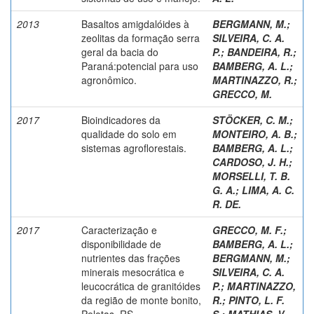
2013
Basaltos amigdalóides à
BERGMANN, M.
;
zeolitas da formação serra
SILVEIRA, C. A.
geral da bacia do
P.
;
BANDEIRA, R.
;
Paraná:potencial para uso
BAMBERG, A. L.
;
agronômico.
MARTINAZZO, R.
;
GRECCO, M.
2017
Bioindicadores da
STÖCKER, C. M.
;
qualidade do solo em
MONTEIRO, A. B.
;
sistemas agroflorestais.
BAMBERG, A. L.
;
CARDOSO, J. H.
;
MORSELLI, T. B.
G. A.
;
LIMA, A. C.
R. DE.
2017
Caracterização e
GRECCO, M. F.
;
disponibilidade de
BAMBERG, A. L.
;
nutrientes das frações
BERGMANN, M.
;
minerais mesocrática e
SILVEIRA, C. A.
leucocrática de granitóides
P.
;
MARTINAZZO,
da região de monte bonito,
R.
;
PINTO, L. F.
Pelotas, RS.
S.
;
MATHIAS, V.