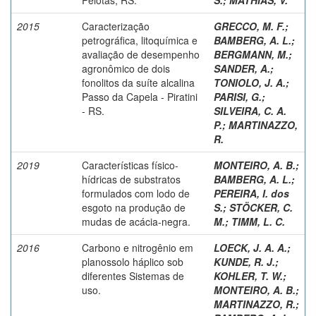
2015
Caracterização
GRECCO, M. F.
;
petrográfica, litoquímica e
BAMBERG, A. L.
;
avaliação de desempenho
BERGMANN, M.
;
agronômico de dois
SANDER, A.
;
fonolitos da suíte alcalina
TONIOLO, J. A.
;
Passo da Capela - Piratini
PARISI, G.
;
- RS.
SILVEIRA, C. A.
P.
;
MARTINAZZO,
R.
2019
Características físico-
MONTEIRO, A. B.
;
hídricas de substratos
BAMBERG, A. L.
;
formulados com lodo de
PEREIRA, I. dos
esgoto na produção de
S.
;
STÖCKER, C.
mudas de acácia-negra.
M.
;
TIMM, L. C.
2016
Carbono e nitrogênio em
LOECK, J. A. A.
;
planossolo háplico sob
KUNDE, R. J.
;
diferentes Sistemas de
KOHLER, T. W.
;
uso.
MONTEIRO, A. B.
;
MARTINAZZO, R.
;