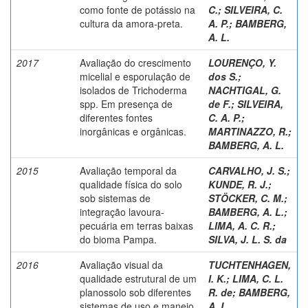
como fonte de potássio na
C.
;
SILVEIRA, C.
cultura da amora-preta.
A. P.
;
BAMBERG,
A. L.
2017
Avaliação do crescimento
LOURENÇO, Y.
micelial e esporulação de
dos S.
;
isolados de Trichoderma
NACHTIGAL, G.
spp. Em presença de
de F.
;
SILVEIRA,
diferentes fontes
C. A. P.
;
inorgânicas e orgânicas.
MARTINAZZO, R.
;
BAMBERG, A. L.
2015
Avaliação temporal da
CARVALHO, J. S.
;
qualidade física do solo
KUNDE, R. J.
;
sob sistemas de
STÖCKER, C. M.
;
integração lavoura-
BAMBERG, A. L.
;
pecuária em terras baixas
LIMA, A. C. R.
;
do bioma Pampa.
SILVA, J. L. S. da
2016
Avaliação visual da
TUCHTENHAGEN,
qualidade estrutural de um
I. K.
;
LIMA, C. L.
planossolo sob diferentes
R. de
;
BAMBERG,
sistemas de uso e manejo.
A. L.