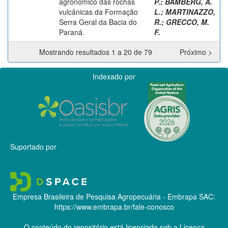
agronômico das rochas
P.
;
BAMBERG, A.
vulcânicas da Formação
L.
;
MARTINAZZO,
Serra Geral da Bacia do
R.
;
GRECCO, M.
Paraná.
F.
Mostrando resultados 1 a 20 de 79
Próximo >
Indexado por
Suportado por
Empresa Brasileira de Pesquisa Agropecuária - Embrapa
SAC:
https://www.embrapa.br/fale-conosco
O conteúdo do repositório está licenciado sob a Licença