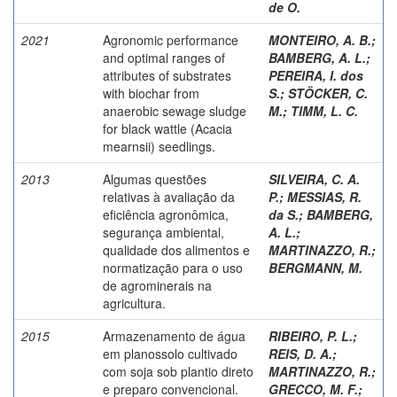
de O.
2021
Agronomic performance
MONTEIRO, A. B.
;
and optimal ranges of
BAMBERG, A. L.
;
attributes of substrates
PEREIRA, I. dos
with biochar from
S.
;
STÖCKER, C.
anaerobic sewage sludge
M.
;
TIMM, L. C.
for black wattle (Acacia
mearnsii) seedlings.
2013
Algumas questões
SILVEIRA, C. A.
relativas à avaliação da
P.
;
MESSIAS, R.
eficiência agronômica,
da S.
;
BAMBERG,
segurança ambiental,
A. L.
;
qualidade dos alimentos e
MARTINAZZO, R.
;
normatização para o uso
BERGMANN, M.
de agrominerais na
agricultura.
2015
Armazenamento de água
RIBEIRO, P. L.
;
em planossolo cultivado
REIS, D. A.
;
com soja sob plantio direto
MARTINAZZO, R.
;
e preparo convencional.
GRECCO, M. F.
;