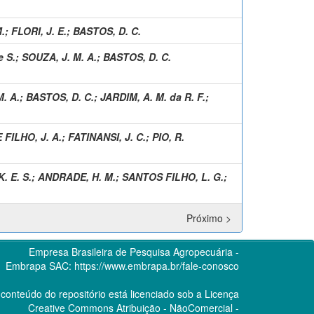
.
;
FLORI, J. E.
;
BASTOS, D. C.
e S.
;
SOUZA, J. M. A.
;
BASTOS, D. C.
. A.
;
BASTOS, D. C.
;
JARDIM, A. M. da R. F.
;
FILHO, J. A.
;
FATINANSI, J. C.
;
PIO, R.
. E. S.
;
ANDRADE, H. M.
;
SANTOS FILHO, L. G.
;
Próximo >
Empresa Brasileira de Pesquisa Agropecuária -
Embrapa
SAC:
https://www.embrapa.br/fale-conosco
conteúdo do repositório está licenciado sob a Licença
Creative Commons
Atribuição - NãoComercial -