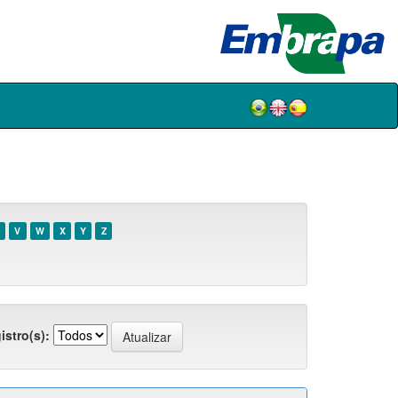
V
W
X
Y
Z
istro(s):