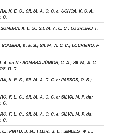
A, K. E. S.
;
SILVA, A. C. C. e
;
UCHOA, K. S. A.
;
. C.
;
SOMBRA, K. E. S.
;
SILVA, A. C. C.
;
LOUREIRO, F.
;
SOMBRA, K. E. S.
;
SILVA, A. C. C.
;
LOUREIRO, F.
. A. do N.
;
SOMBRA JÚNIOR, C. A.
;
SILVA, A. C.
S, D. C.
A, K. E. S.
;
SILVA, A. C. C. e
;
PASSOS, O. S.
;
O, F. L. C.
;
SILVA, A. C. C. e
;
SILVA, M. P. da
;
. C.
O, F. L. C.
;
SILVA, A. C. C. e
;
SILVA, M. P. da
;
. C.
 C.
;
PINTO, J. M.
;
FLORI, J. E.
;
SIMOES, W. L.
;