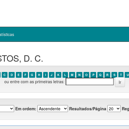
atísticas
TOS, D. C.
C
D
E
F
G
H
I
J
K
L
M
N
O
P
Q
R
S
T
U
ou entre com as primeiras letras:
Em ordem:
Resultados/Página
Reg