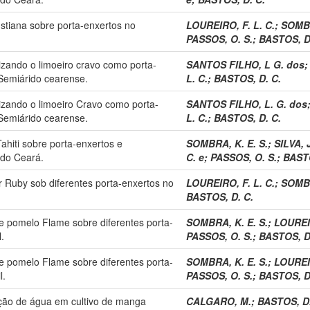
ustiana sobre porta-enxertos no
LOUREIRO, F. L. C.
;
SOMBR
PASSOS, O. S.
;
BASTOS, D
lizando o limoeiro cravo como porta-
SANTOS FILHO, L G. dos
Semiárido cearense.
L. C.
;
BASTOS, D. C.
ilizando o limoeiro Cravo como porta-
SANTOS FILHO, L. G. dos
Semiárido cearense.
L. C.
;
BASTOS, D. C.
Tahiti sobre porta-enxertos e
SOMBRA, K. E. S.
;
SILVA, J
do Ceará.
C. e
;
PASSOS, O. S.
;
BASTO
r Ruby sob diferentes porta-enxertos no
LOUREIRO, F. L. C.
;
SOMBR
BASTOS, D. C.
e pomelo Flame sobre diferentes porta-
SOMBRA, K. E. S.
;
LOUREIR
.
PASSOS, O. S.
;
BASTOS, D
e pomelo Flame sobre diferentes porta-
SOMBRA, K. E. S.
;
LOUREIR
l.
PASSOS, O. S.
;
BASTOS, D
ição de água em cultivo de manga
CALGARO, M.
;
BASTOS, D.