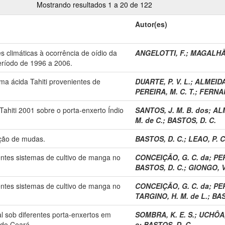
Mostrando resultados 1 a 20 de 122
Autor(es)
s climáticas à ocorrência de oídio da
ANGELOTTI, F.
;
MAGALHÃE
eríodo de 1996 a 2006.
lima ácida Tahiti provenientes de
DUARTE, P. V. L.
;
ALMEIDA,
PEREIRA, M. C. T.
;
FERNAN
 Tahiti 2001 sobre o porta-enxerto Índio
SANTOS, J. M. B. dos
;
ALM
M. de C.
;
BASTOS, D. C.
ução de mudas.
BASTOS, D. C.
;
LEAO, P. C
entes sistemas de cultivo de manga no
CONCEIÇÃO, G. C. da
;
PER
BASTOS, D. C.
;
GIONGO, V
entes sistemas de cultivo de manga no
CONCEIÇÃO, G. C. da
;
PER
TARGINO, H. M. de L.
;
BAS
al sob diferentes porta-enxertos em
SOMBRA, K. E. S.
;
UCHÔA,
do Ceará.
e
;
BASTOS, D. C.