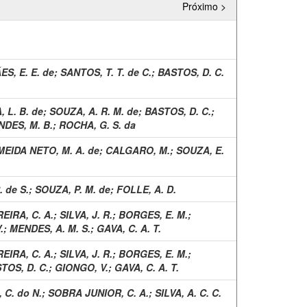
Próximo >
S, E. E. de
;
SANTOS, T. T. de C.
;
BASTOS, D. C.
 L. B. de
;
SOUZA, A. R. M. de
;
BASTOS, D. C.
;
DES, M. B.
;
ROCHA, G. S. da
EIDA NETO, M. A. de
;
CALGARO, M.
;
SOUZA, E.
. de S.
;
SOUZA, P. M. de
;
FOLLE, A. D.
EIRA, C. A.
;
SILVA, J. R.
;
BORGES, E. M.
;
.
;
MENDES, A. M. S.
;
GAVA, C. A. T.
EIRA, C. A.
;
SILVA, J. R.
;
BORGES, E. M.
;
TOS, D. C.
;
GIONGO, V.
;
GAVA, C. A. T.
 C. do N.
;
SOBRA JUNIOR, C. A.
;
SILVA, A. C. C.