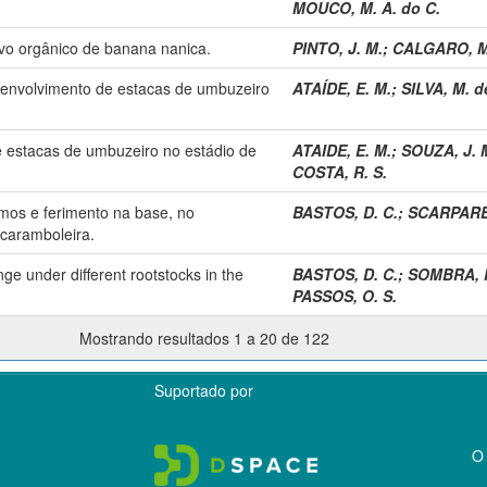
MOUCO, M. A. do C.
ivo orgânico de banana nanica.
PINTO, J. M.
;
CALGARO, M
esenvolvimento de estacas de umbuzeiro
ATAÍDE, E. M.
;
SILVA, M. d
e estacas de umbuzeiro no estádio de
ATAIDE, E. M.
;
SOUZA, J. M
COSTA, R. S.
amos e ferimento na base, no
BASTOS, D. C.
;
SCARPARE 
caramboleira.
nge under different rootstocks in the
BASTOS, D. C.
;
SOMBRA, K
PASSOS, O. S.
Mostrando resultados 1 a 20 de 122
Suportado por
O 