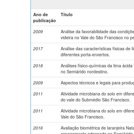
Ano de
Título
publicação
2009
Análise da favorabilidade das condiçõe
videira no Vale do São Francisco no p
2017
Análise das características físicas de 
diferentes porta-enxertos.
2018
Análises físico-químicas da lima ácida
no Semiárido nordestino.
2009
Aspectos técnicos e legais para prod
2011
Atividade microbiana do solo em difer
do vale do Submédio São Francisco.
2011
Atividade microbiana do solo em difer
Vale do São Francisco.
2016
Avaliação biométrica de laranjeira Nat
espaçamento adensado no Semiárido 