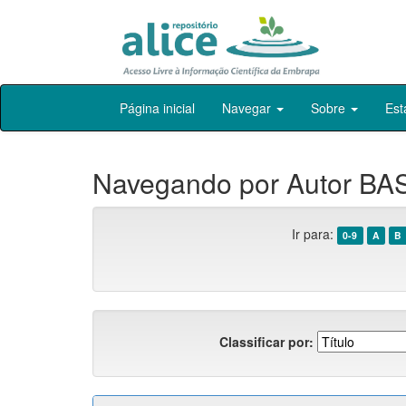
Skip
Página inicial
Navegar
Sobre
Est
navigation
Navegando por Autor BAS
Ir para:
0-9
A
B
Classificar por: