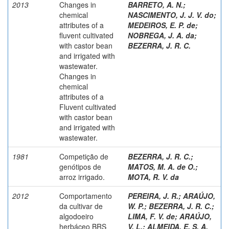
2013
Changes in
BARRETO, A. N.
;
chemical
NASCIMENTO, J. J. V. do
;
attributes of a
MEDEIROS, E. P. de
;
fluvent cultivated
NOBREGA, J. A. da
;
with castor bean
BEZERRA, J. R. C.
and irrigated with
wastewater.
Changes in
chemical
attributes of a
Fluvent cultivated
with castor bean
and irrigated with
wastewater.
1981
Competição de
BEZERRA, J. R. C.
;
genótipos de
MATOS, M. A. de O.
;
arroz irrigado.
MOTA, R. V. da
2012
Comportamento
PEREIRA, J. R.
;
ARAÚJO,
da cultivar de
W. P.
;
BEZERRA, J. R. C.
;
algodoeiro
LIMA, F. V. de
;
ARAÚJO,
herbáceo BRS
V. L.
;
ALMEIDA, E. S. A.