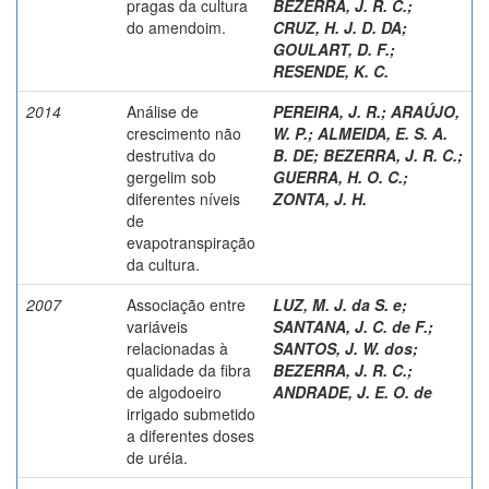
pragas da cultura
BEZERRA, J. R. C.
;
do amendoim.
CRUZ, H. J. D. DA
;
GOULART, D. F.
;
RESENDE, K. C.
2014
Análise de
PEREIRA, J. R.
;
ARAÚJO,
crescimento não
W. P.
;
ALMEIDA, E. S. A.
destrutiva do
B. DE
;
BEZERRA, J. R. C.
;
gergelim sob
GUERRA, H. O. C.
;
diferentes níveis
ZONTA, J. H.
de
evapotranspiração
da cultura.
2007
Associação entre
LUZ, M. J. da S. e
;
variáveis
SANTANA, J. C. de F.
;
relacionadas à
SANTOS, J. W. dos
;
qualidade da fibra
BEZERRA, J. R. C.
;
de algodoeiro
ANDRADE, J. E. O. de
irrigado submetido
a diferentes doses
de uréia.