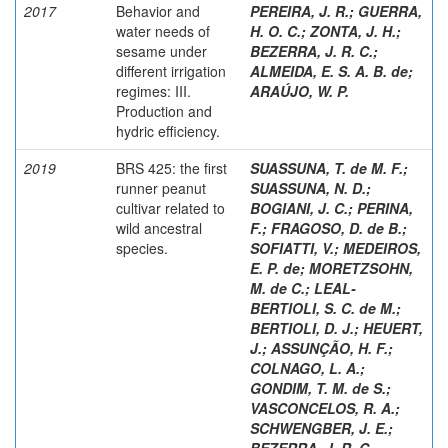
2017
Behavior and
PEREIRA, J. R.
;
GUERRA,
water needs of
H. O. C.
;
ZONTA, J. H.
;
sesame under
BEZERRA, J. R. C.
;
different irrigation
ALMEIDA, E. S. A. B. de
;
regimes: III.
ARAÚJO, W. P.
Production and
hydric efficiency.
2019
BRS 425: the first
SUASSUNA, T. de M. F.
;
runner peanut
SUASSUNA, N. D.
;
cultivar related to
BOGIANI, J. C.
;
PERINA,
wild ancestral
F.
;
FRAGOSO, D. de B.
;
species.
SOFIATTI, V.
;
MEDEIROS,
E. P. de
;
MORETZSOHN,
M. de C.
;
LEAL-
BERTIOLI, S. C. de M.
;
BERTIOLI, D. J.
;
HEUERT,
J.
;
ASSUNÇÃO, H. F.
;
COLNAGO, L. A.
;
GONDIM, T. M. de S.
;
VASCONCELOS, R. A.
;
SCHWENGBER, J. E.
;
BEZERRA, J. R. C.