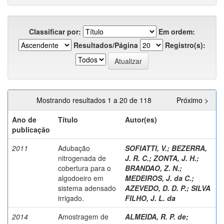
Classificar por:
Em ordem:
Resultados/Página
Registro(s):
Mostrando resultados 1 a 20 de 118
Próximo >
Ano de
Título
Autor(es)
publicação
2011
Adubação
SOFIATTI, V.
;
BEZERRA,
nitrogenada de
J. R. C.
;
ZONTA, J. H.
;
cobertura para o
BRANDAO, Z. N.
;
algodoeiro em
MEDEIROS, J. da C.
;
sistema adensado
AZEVEDO, D. D. P.
;
SILVA
irrigado.
FILHO, J. L. da
2014
Amostragem de
ALMEIDA, R. P. de
;