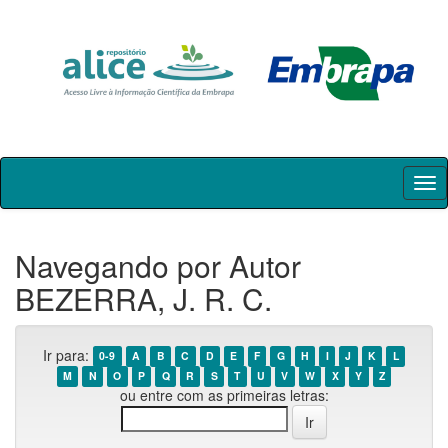
Skip
navigation
Navegando por Autor
BEZERRA, J. R. C.
Ir para:
0-9
A
B
C
D
E
F
G
H
I
J
K
L
M
N
O
P
Q
R
S
T
U
V
W
X
Y
Z
ou entre com as primeiras letras: