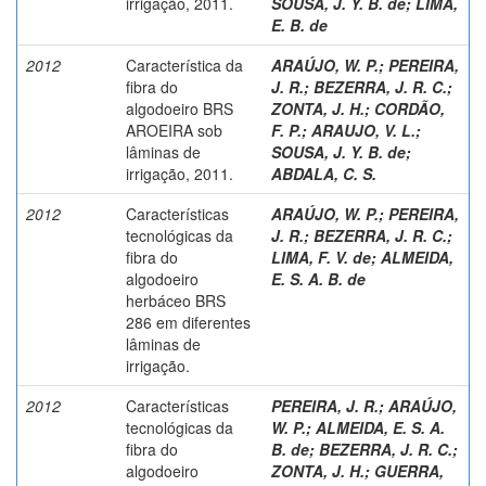
irrigação, 2011.
SOUSA, J. Y. B. de
;
LIMA,
E. B. de
2012
Característica da
ARAÚJO, W. P.
;
PEREIRA,
fibra do
J. R.
;
BEZERRA, J. R. C.
;
algodoeiro BRS
ZONTA, J. H.
;
CORDÃO,
AROEIRA sob
F. P.
;
ARAUJO, V. L.
;
lâminas de
SOUSA, J. Y. B. de
;
irrigação, 2011.
ABDALA, C. S.
2012
Características
ARAÚJO, W. P.
;
PEREIRA,
tecnológicas da
J. R.
;
BEZERRA, J. R. C.
;
fibra do
LIMA, F. V. de
;
ALMEIDA,
algodoeiro
E. S. A. B. de
herbáceo BRS
286 em diferentes
lâminas de
irrigação.
2012
Características
PEREIRA, J. R.
;
ARAÚJO,
tecnológicas da
W. P.
;
ALMEIDA, E. S. A.
fibra do
B. de
;
BEZERRA, J. R. C.
;
algodoeiro
ZONTA, J. H.
;
GUERRA,