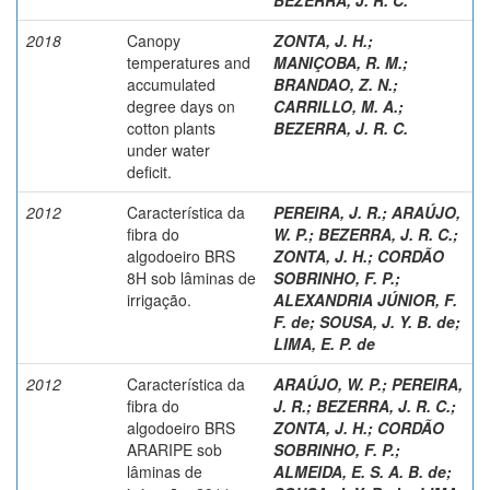
2018
Canopy
ZONTA, J. H.
;
temperatures and
MANIÇOBA, R. M.
;
accumulated
BRANDAO, Z. N.
;
degree days on
CARRILLO, M. A.
;
cotton plants
BEZERRA, J. R. C.
under water
deficit.
2012
Característica da
PEREIRA, J. R.
;
ARAÚJO,
fibra do
W. P.
;
BEZERRA, J. R. C.
;
algodoeiro BRS
ZONTA, J. H.
;
CORDÃO
8H sob lâminas de
SOBRINHO, F. P.
;
irrigação.
ALEXANDRIA JÚNIOR, F.
F. de
;
SOUSA, J. Y. B. de
;
LIMA, E. P. de
2012
Característica da
ARAÚJO, W. P.
;
PEREIRA,
fibra do
J. R.
;
BEZERRA, J. R. C.
;
algodoeiro BRS
ZONTA, J. H.
;
CORDÃO
ARARIPE sob
SOBRINHO, F. P.
;
lâminas de
ALMEIDA, E. S. A. B. de
;