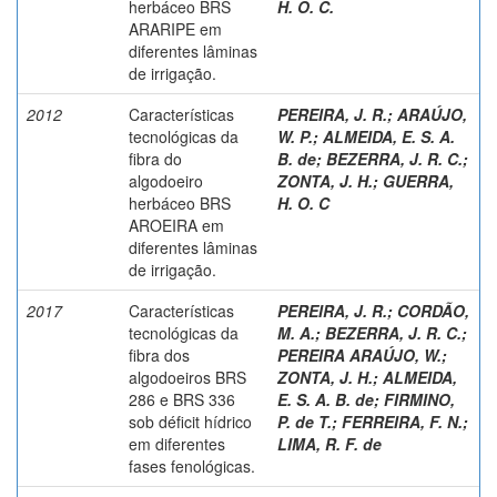
herbáceo BRS
H. O. C.
ARARIPE em
diferentes lâminas
de irrigação.
2012
Características
PEREIRA, J. R.
;
ARAÚJO,
tecnológicas da
W. P.
;
ALMEIDA, E. S. A.
fibra do
B. de
;
BEZERRA, J. R. C.
;
algodoeiro
ZONTA, J. H.
;
GUERRA,
herbáceo BRS
H. O. C
AROEIRA em
diferentes lâminas
de irrigação.
2017
Características
PEREIRA, J. R.
;
CORDÃO,
tecnológicas da
M. A.
;
BEZERRA, J. R. C.
;
fibra dos
PEREIRA ARAÚJO, W.
;
algodoeiros BRS
ZONTA, J. H.
;
ALMEIDA,
286 e BRS 336
E. S. A. B. de
;
FIRMINO,
sob déficit hídrico
P. de T.
;
FERREIRA, F. N.
;
em diferentes
LIMA, R. F. de
fases fenológicas.