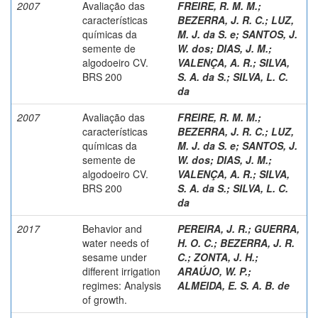
2007
Avaliação das
FREIRE, R. M. M.
;
características
BEZERRA, J. R. C.
;
LUZ,
químicas da
M. J. da S. e
;
SANTOS, J.
semente de
W. dos
;
DIAS, J. M.
;
algodoeiro CV.
VALENÇA, A. R.
;
SILVA,
BRS 200
S. A. da S.
;
SILVA, L. C.
da
2007
Avaliação das
FREIRE, R. M. M.
;
características
BEZERRA, J. R. C.
;
LUZ,
químicas da
M. J. da S. e
;
SANTOS, J.
semente de
W. dos
;
DIAS, J. M.
;
algodoeiro CV.
VALENÇA, A. R.
;
SILVA,
BRS 200
S. A. da S.
;
SILVA, L. C.
da
2017
Behavior and
PEREIRA, J. R.
;
GUERRA,
water needs of
H. O. C.
;
BEZERRA, J. R.
sesame under
C.
;
ZONTA, J. H.
;
different irrigation
ARAÚJO, W. P.
;
regimes: Analysis
ALMEIDA, E. S. A. B. de
of growth.