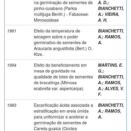
na germinação de sementes de
A. D.
;
pinho-cuiabano (Parkia
BIANCHETTI,
multijuga Benth.) - Fabaceae-
A.
;
VIEIRA,
Mimosoideae
A. H.
1981
Efeito da temperatura de
BIANCHETTI,
secagem sobre o poder
A.
;
RAMOS,
germinativo de sementes de
A.
Araucaria angustifolia (Bert.) O.
Ktze.
1994
Efeito do beneficiamento em
MARTINS, E.
mesa de gravidade na
G.
;
qualidade de lotes de sementes
BIANCHETTI,
de bracatinga (Mimosa
A.
;
RAMOS,
scabrella var. aspericarpa).
A.
;
ALVES, V.
F.
1983
Escarificação ácida associada a
BIANCHETTI,
estratificação em areia úmida
A.
;
RAMOS,
para uniformizar e acelerar a
A.
germinação de sementes de
Canela-guaica (Ocotea