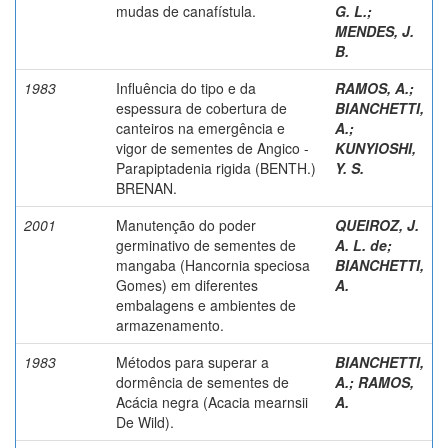
mudas de canafístula.
G. L.
;
MENDES, J.
B.
1983
Influência do tipo e da
RAMOS, A.
;
espessura de cobertura de
BIANCHETTI,
canteiros na emergência e
A.
;
vigor de sementes de Angico -
KUNYIOSHI,
Parapiptadenia rigida (BENTH.)
Y. S.
BRENAN.
2001
Manutenção do poder
QUEIROZ, J.
germinativo de sementes de
A. L. de
;
mangaba (Hancornia speciosa
BIANCHETTI,
Gomes) em diferentes
A.
embalagens e ambientes de
armazenamento.
1983
Métodos para superar a
BIANCHETTI,
dormência de sementes de
A.
;
RAMOS,
Acácia negra (Acacia mearnsii
A.
De Wild).