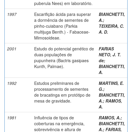
puberula Nees) em laboratório.
1997
Escarifição ácida para superar
BIANCHETTI,
a dormência de sementes de
A.
;
pinho-cuiabano (Parkia
TEIXEIRA, C.
multijuga Benth.) - Fabaceae-
A. D.
Mimosoideae.
2001
Estudo do potencial genético de
FARIAS
duas populações de
NETO, J. T.
pupunheira (Bactris gasipaes
de
;
Kunth, Palmae).
BIANCHETTI,
A.
1992
Estudos preliminares de
MARTINS, E.
processamento de sementes
G.
;
de bracatinga em protótipo de
BIANCHETTI,
mesa de gravidade.
A.
;
RAMOS,
A.
1981
Influência de tipos de
RAMOS, A.
;
coberturas na emergência,
BIANCHETTI,
sobrevivência e altura de
A.
;
FARIAS,