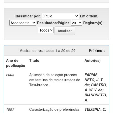
Classificar por:
Em ordem:
Resultados/Página
Registro(s):
Mostrando resultados 1 a 20 de 29
Próximo >
Ano de
Título
Autor(es)
publicação
2003
Aplicação da seleção precoce
FARIAS
em famílias de meios irmãos de
NETO, J. T.
Taxi-branco.
de
;
CASTRO,
A. W. V. de
;
BIANCHETTI,
A.
1997
Caracterização de preferências
TEIXEIRA, C.