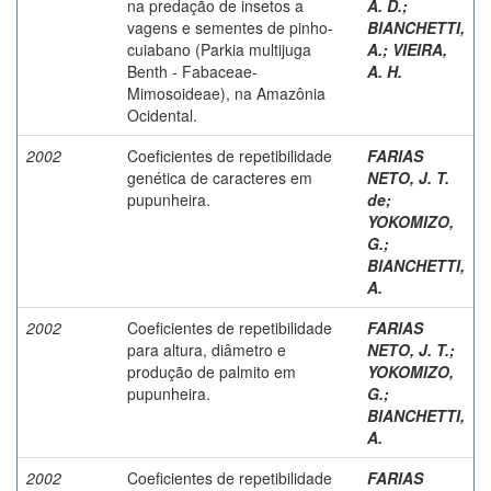
na predação de insetos a
A. D.
;
vagens e sementes de pinho-
BIANCHETTI,
cuiabano (Parkia multijuga
A.
;
VIEIRA,
Benth - Fabaceae-
A. H.
Mimosoideae), na Amazônia
Ocidental.
2002
Coeficientes de repetibilidade
FARIAS
genética de caracteres em
NETO, J. T.
pupunheira.
de
;
YOKOMIZO,
G.
;
BIANCHETTI,
A.
2002
Coeficientes de repetibilidade
FARIAS
para altura, diâmetro e
NETO, J. T.
;
produção de palmito em
YOKOMIZO,
pupunheira.
G.
;
BIANCHETTI,
A.
2002
Coeficientes de repetibilidade
FARIAS