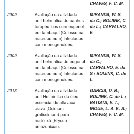
CHAVES, F. C. M.
2009
Avaliação da atividade
MIRANDA, W. S.
anti-helmíntica de banhos
da C.
;
BOIJINK, C.
terapêuticos com eugenol
de L.
;
CARVALHO,
em tambaqui (Colossoma
E.
macropomum) infectados
com monogenóides.
2009
Avaliação da atividade
MIRANDA, W. S.
anti-helmíntica do eugenol
da C.
;
em tambaqui (Colossoma
CARVALHO, E. da
macropomum) infectados
S.
;
BOIJINK, C. de
com monogenóides.
L.
2013
Avaliação da atividade
GARCIA, D. B.
;
anti-Helmíntica do óleo
BOIJINK, C. de L.
;
essencial de alfavaca-
BATISTA, E. T.
;
cravo (Ocimum
INOUE, L. A. K. A.
;
gratissimum) para
CHAVES, F. C. M.
matrinxã (Brycon
amazonicus).