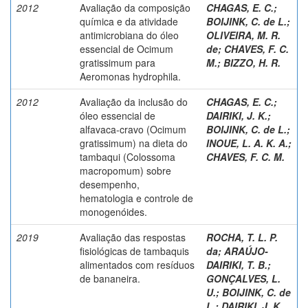
2012
Avaliação da composição
CHAGAS, E. C.
;
química e da atividade
BOIJINK, C. de L.
;
antimicrobiana do óleo
OLIVEIRA, M. R.
essencial de Ocimum
de
;
CHAVES, F. C.
gratissimum para
M.
;
BIZZO, H. R.
Aeromonas hydrophila.
2012
Avaliação da inclusão do
CHAGAS, E. C.
;
óleo essencial de
DAIRIKI, J. K.
;
alfavaca-cravo (Ocimum
BOIJINK, C. de L.
;
gratissimum) na dieta do
INOUE, L. A. K. A.
;
tambaqui (Colossoma
CHAVES, F. C. M.
macropomum) sobre
desempenho,
hematologia e controle de
monogenóides.
2019
Avaliação das respostas
ROCHA, T. L. P.
fisiológicas de tambaquis
da
;
ARAÚJO-
alimentados com resíduos
DAIRIKI, T. B.
;
de bananeira.
GONÇALVES, L.
U.
;
BOIJINK, C. de
L.
;
DAIRIKI, J. K.