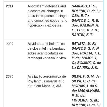
2011
Antioxidant defenses and
SAMPAIO, F. G.
;
biochemical changes in
BOIJINK, C. de L.
;
pacu in response to single
OBA, E. T.
;
and combined copper and
SANTOS, L. R. B.
hypercapnia exposure.
dos
;
KALININ, A.
L.
;
LUIZ, A. J. B.
;
RANTIN, F. T.
2020
Atividade anti-helmíntica
BATISTA, M. F.
;
de closantel + albendazol
SANTOS, G. A. N.
sobre acantocéfalos de
dos
;
ROCHA, T. L.
tambaqui - ensaio in vitro.
P. da
;
MAJOLO,
C.
;
BOIJINK, C. de
L.
;
DAIRIKI, J. K.
2010
Avaliação agronômica de
SILVA, F. S. M. da
;
Phyllanthus amarus e P.
SILVA, C. C. da
;
niruri em Manaus, AM.
MORAIS, I. da S.
de
;
MAGALHÃES,
P. M. de
;
FIGUEIRA, G. M.
;
BOIJINK, C. de L.
;