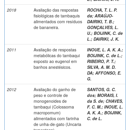
2018
Avaliação das respostas
ROCHA, T. L. P.
fisiológicas de tambaquis
da
;
ARAÚJO-
alimentados com resíduos
DAIRIKI, T. B.
;
de bananeira.
GONÇALVES, L.
U.
;
BOIJINK, C. de
L.
;
DAIRIKI, J. K.
2011
Avaliação de respostas
INOUE, L. A. K. A.
;
metabólicas do tambaqui
BOIJINK, C. de L.
;
exposto ao eugenol em
RIBEIRO, P. T.
;
banhos anestésicos.
SILVA, A. M. D.
DA
;
AFFONSO, E.
G.
2012
Avaliação do ganho de
SANTOS, G. C.
peso e controle de
dos
;
MORAIS, I.
monogenoides de
da S. de
;
CHAVES,
tambaqui (Colossoma
F. C. M.
;
INOUE, L.
macropomum)
A. K. A.
;
BOIJINK,
alimentados com farinha
C. de L.
de unha-de-gato (Uncaria
tomentosa).