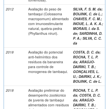
2012
Avaliação do peso de
SILVA, F. S. M. da
;
tambaqui (Colossoma
BOIJINK, C. de L.
;
macropomum) alimentado
CHAVES, F. C. M.
;
com imunoestimulante
INOUE, L. A. K. A.
;
natural, quebra-pedra
MORAIS, I. da S.
(Phyllanthus niruri).
de
;
SARDINHA, D.
P. A.
;
SILVA, C. C.
da
2018
Avaliação do potencial
COSTA, D. C. da
;
anti-helmíntico dos
ROCHA, T. L. P.
resíduos da bananeira
da
;
ARAÚJO-
para controle de
DAIRIKI, T. B.
;
monogenea de tambaqui.
GONÇALVES, L.
U.
;
DAIRIKI, J. K.
;
BOIJINK, C. de L.
2018
Avaliação preliminar do
ROCHA, T. L. P.
desempenho zootécnico
da
;
COSTA, D. C.
de juvenis de tambaqui
da
;
ARAÚJO-
alimentados com resíduos
DAIRIKI, T. B.
;