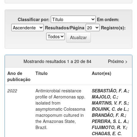
Classificar por:
Em ordem:
Resultados/Página
Registro(s):
Mostrando resultados 1 a 20 de 84
Próximo >
Ano de
Título
Autor(es)
publicação
2022
Antimicrobial resistance
SEBASTIÃO, F. A.
;
profile of Aeromonas spp.
MAJOLO, C.
;
isolated from
MARTINS, V. F. S.
;
asymptomatic Colossoma
BOIJINK, C. de L.
;
macropomum cultured in
BRANDÃO, F. R.
;
the Amazonas State,
PEREIRA, S. L. A.
;
Brazil.
FUJIMOTO, R. Y.
;
CHAGAS, E. C.