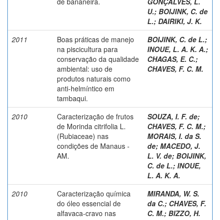
de bananeira.
GONÇALVES, L.
U.
;
BOIJINK, C. de
L.
;
DAIRIKI, J. K.
2011
Boas práticas de manejo
BOIJINK, C. de L.
;
na piscicultura para
INOUE, L. A. K. A.
;
conservação da qualidade
CHAGAS, E. C.
;
ambiental: uso de
CHAVES, F. C. M.
produtos naturais como
anti-helmíntico em
tambaqui.
2010
Caracterização de frutos
SOUZA, I. F. de
;
de Morinda citrifolia L.
CHAVES, F. C. M.
;
(Rubiaceae) nas
MORAIS, I. da S.
condições de Manaus -
de
;
MACEDO, J.
AM.
L. V. de
;
BOIJINK,
C. de L.
;
INOUE,
L. A. K. A.
2010
Caracterização química
MIRANDA, W. S.
do óleo essencial de
da C.
;
CHAVES, F.
alfavaca-cravo nas
C. M.
;
BIZZO, H.