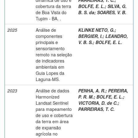
cobertura da terra
BOLFE, E. L.
;
SILVA, G.
de Boa Vista do
B. S. da
;
SOARES, V. B.
Tupim - BA. .
2025
Análise de
KLINKE NETO, G.
;
componentes
BERGIER, I.
;
LEANDRO,
principais e
V. B. S.
;
BOLFE, E. L.
sensoriamento
remoto na seleção
de indicadores
ambientais em
Guia Lopes da
Laguna-MS.
2023
Análise de dados
PENHA, A. R.
;
PEREIRA,
Harmonized
P. R. M.
;
BOLFE, E. L.
;
Landsat Sentinel
VICTORIA, D. de C.
;
para mapeamento
PARREIRAS, T. C.
de uso e cobertura
da terra em área
de expansão
agrícola no