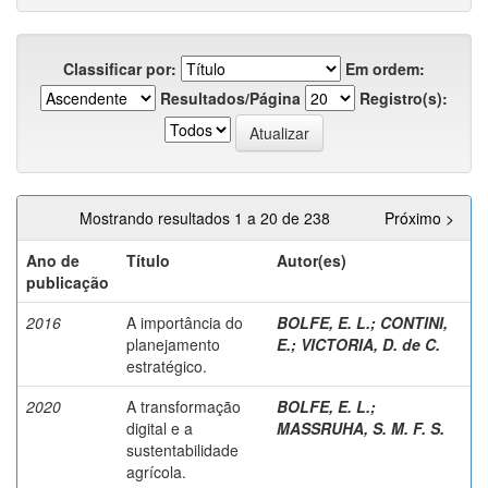
Classificar por:
Em ordem:
Resultados/Página
Registro(s):
Mostrando resultados 1 a 20 de 238
Próximo >
Ano de
Título
Autor(es)
publicação
2016
A importância do
BOLFE, E. L.
;
CONTINI,
planejamento
E.
;
VICTORIA, D. de C.
estratégico.
2020
A transformação
BOLFE, E. L.
;
digital e a
MASSRUHA, S. M. F. S.
sustentabilidade
agrícola.