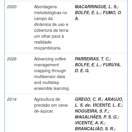
2020
Abordagens
MACARRINGUE, L. S.
;
metodológicas no
BOLFE, E. L.
;
FUMO, O.
campo da
A.
dinâmica de uso e
cobertura de terra:
um olhar para a
realidade
moçambicana.
2026
Advancing coffee
PARREIRAS, T. C.
;
management
BOLFE, E. L.
;
FURUYA,
mapping through
D. E. G.
multisensor data
and multistep
ensemble learning.
2014
Agricultura de
GREGO, C. R.
;
ARAUJO,
precisão em cana-
L. S. de
;
VICENTE, L. E.
;
de-açúcar.
NOGUEIRA, S. F.
;
MAGALHÃES, P. S. G.
;
VICENTE, A. K.
;
BRANCALIÃO, S. R.
;