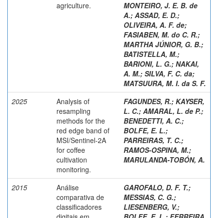
agriculture.
MONTEIRO, J. E. B. de
A.
;
ASSAD, E. D.
;
OLIVEIRA, A. F. de
;
FASIABEN, M. do C. R.
;
MARTHA JÚNIOR, G. B.
;
BATISTELLA, M.
;
BARIONI, L. G.
;
NAKAI,
A. M.
;
SILVA, F. C. da
;
MATSUURA, M. I. da S. F.
2025
Analysis of
FAGUNDES, R.
;
KAYSER,
resampling
L. C.
;
AMARAL, L. de P.
;
methods for the
BENEDETTI, A. C.
;
red edge band of
BOLFE, E. L.
;
MSI/Sentinel-2A
PARREIRAS, T. C.
;
for coffee
RAMOS-OSPINA, M.
;
cultivation
MARULANDA-TOBÓN, A.
monitoring.
2015
Análise
GAROFALO, D. F. T.
;
comparativa de
MESSIAS, C. G.
;
classificadores
LIESENBERG, V.
;
digitais em
BOLFE, E. L.
;
FERREIRA,