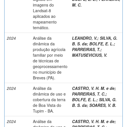
imagens do
M. C.
Landsat-8
aplicados ao
mapeamento
temático.
2024
Análise da
LEANDRO, V.
;
SILVA, G.
dinâmica da
B. S. da
;
BOLFE, E. L.
;
produção agrícola
PARREIRAS, T.
;
familiar por meio
MATUSEVICIUS, V.
de técnicas de
geoprocessamento
no município de
Breves (PA).
2024
Análise da
CASTRO, V. H. M. e de
;
dinâmica de uso e
PARREIRAS, T. C.
;
cobertura da terra
BOLFE, E. L.
;
SILVA, G.
de Boa Vista do
B. S. da
;
SOARES, V. B.
Tupim - BA.
2024
Análise da
CASTRO, V. H. M. e de
;
dinâmica de uso e
PARREIRAS, T. C.
;