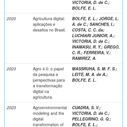
VICTORIA, D. de C.
;
BOLFE, E. L.
2020
Agricultura digital:
BOLFE, E. L.
;
JORGE, L.
aplicações e
A. de C.
;
SANCHES, I.
;
desafios no Brasil.
COSTA, C. C. da
;
LUCHIARI JUNIOR, A.
;
VICTORIA, D. de C.
;
INAMASU, R. Y.
;
GREGO,
C. R.
;
FERREIRA, V.
;
RAMIREZ, A.
2023
Agro 4.0: o papel
MASSRUHA, S. M. F. S.
;
da pesquisa e
LEITE, M. A. de A.
;
perspectivas para
BOLFE, E. L.
a transformação
digital na
agricultura.
2023
Agroenvironmental
CUADRA, S. V.
;
modeling and the
VICTORIA, D. de C.
;
digital
PELLEGRINO, G. Q.
;
transformation of
BOLFE, E. L.
;