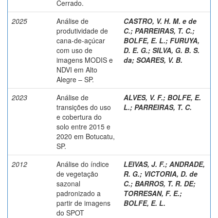
Cerrado.
2025
Análise de
CASTRO, V. H. M. e de
produtividade de
C.
;
PARREIRAS, T. C.
;
cana-de-açúcar
BOLFE, E. L.
;
FURUYA,
com uso de
D. E. G.
;
SILVA, G. B. S.
imagens MODIS e
da
;
SOARES, V. B.
NDVI em Alto
Alegre – SP.
2023
Análise de
ALVES, V. F.
;
BOLFE, E.
transições do uso
L.
;
PARREIRAS, T. C.
e cobertura do
solo entre 2015 e
2020 em Botucatu,
SP.
2012
Análise do índice
LEIVAS, J. F.
;
ANDRADE,
de vegetação
R. G.
;
VICTORIA, D. de
sazonal
C.
;
BARROS, T. R. DE
;
padronizado a
TORRESAN, F. E.
;
partir de imagens
BOLFE, E. L.
do SPOT