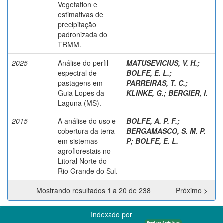
Vegetation e
estimativas de
precipitação
padronizada do
TRMM.
2025
Análise do perfil
MATUSEVICIUS, V. H.
;
espectral de
BOLFE, E. L.
;
pastagens em
PARREIRAS, T. C.
;
Guia Lopes da
KLINKE, G.
;
BERGIER, I.
Laguna (MS).
2015
A análise do uso e
BOLFE, A. P. F.
;
cobertura da terra
BERGAMASCO, S. M. P.
em sistemas
P
;
BOLFE, E. L.
agroflorestais no
Litoral Norte do
Rio Grande do Sul.
Mostrando resultados 1 a 20 de 238
Próximo >
Indexado por