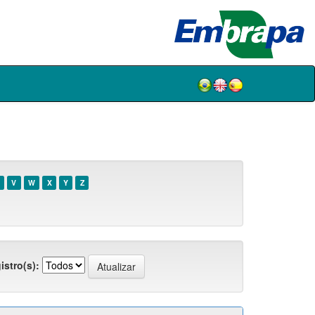
V
W
X
Y
Z
istro(s):