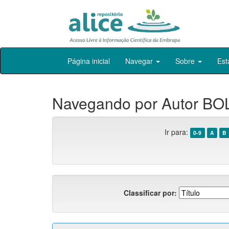
Skip
Página inicial
Navegar
Sobre
Est
navigation
Navegando por Autor BO
Ir para:
0-9
A
B
Classificar por: