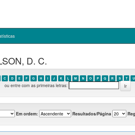
atísticas
LSON, D. C.
C
D
E
F
G
H
I
J
K
L
M
N
O
P
Q
R
S
T
U
ou entre com as primeiras letras:
Em ordem:
Resultados/Página
Reg