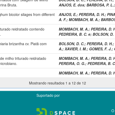
rina Bruta.
ANJOS, E. dos
;
BARBOSA, P. L.
hum bicolor silages from different
ANJOS, E.
;
PEREIRA, D. H.
;
PINA
A. F.
;
MOMBACH, M. A.
;
BARBOSA
iturado reidratado contendo
MOMBACH, M. A.
;
PEREIRA, D. H
.
PEDREIRA, B. C. e
;
BOLSON, D. 
iaria brizantha cv. Piatã com
BOLSON, D. C.
;
PEREIRA, D. H.
;
A.
;
XAVIER, I. M.
;
GOMES, F. J.
;
de milho triturado reidratado
MOMBACH, M. A.
;
PEREIRA, D. H
microbiano.
PEREIRA, O. G.
;
PEDREIRA, B. C
MOMBACH, M. A.
;
PEREIRA, D. H
Mostrando resultados 1 a 12 de 12
Suportado por
O 