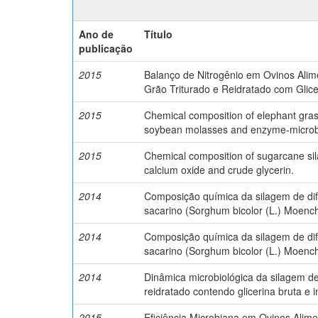
Ano de
Título
publicação
2015
Balanço de Nitrogênio em Ovinos Ali
Grão Triturado e Reidratado com Glice
2015
Chemical composition of elephant grass 
soybean molasses and enzyme-microbi
2015
Chemical composition of sugarcane silag
calcium oxide and crude glycerin.
2014
Composição química da silagem de dif
sacarino (Sorghum bicolor (L.) Moench
2014
Composição química da silagem de dif
sacarino (Sorghum bicolor (L.) Moench
2014
Dinâmica microbiológica da silagem de
reidratado contendo glicerina bruta e 
2015
Eficiência Microbiana em Ovinos Alim