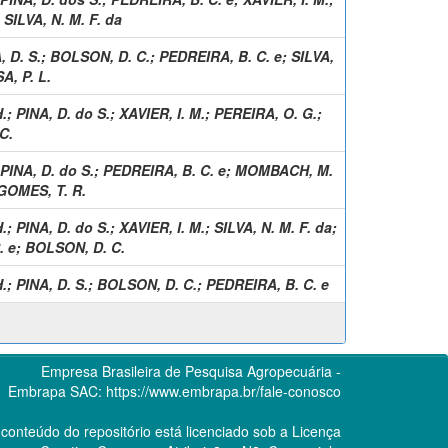
;
SILVA, N. M. F. da
, D. S.
;
BOLSON, D. C.
;
PEDREIRA, B. C. e
;
SILVA,
, P. L.
.
;
PINA, D. do S.
;
XAVIER, I. M.
;
PEREIRA, O. G.
;
C.
PINA, D. do S.
;
PEDREIRA, B. C. e
;
MOMBACH, M.
GOMES, T. R.
.
;
PINA, D. do S.
;
XAVIER, I. M.
;
SILVA, N. M. F. da
;
. e
;
BOLSON, D. C.
.
;
PINA, D. S.
;
BOLSON, D. C.
;
PEDREIRA, B. C. e
Empresa Brasileira de Pesquisa Agropecuária -
Embrapa
SAC:
https://www.embrapa.br/fale-conosco
conteúdo do repositório está licenciado sob a Licença