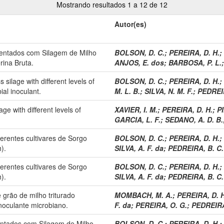
Mostrando resultados 1 a 12 de 12
Autor(es)
mentados com Silagem de Milho
BOLSON, D. C.
;
PEREIRA, D. H.
;
rina Bruta.
ANJOS, E. dos
;
BARBOSA, P. L.
silage with different levels of
BOLSON, D. C.
;
PEREIRA, D. H.
;
al inoculant.
M. L. B.
;
SILVA, N. M. F.
;
PEDREIR
e with different levels of
XAVIER, I. M.
;
PEREIRA, D. H.
;
PI
GARCIA, L. F.
;
SEDANO, A. D. B.
erentes cultivares de Sorgo
BOLSON, D. C.
;
PEREIRA, D. H.
;
).
SILVA, A. F. da
;
PEDREIRA, B. C.
erentes cultivares de Sorgo
BOLSON, D. C.
;
PEREIRA, D. H.
;
).
SILVA, A. F. da
;
PEDREIRA, B. C.
 grão de milho triturado
MOMBACH, M. A.
;
PEREIRA, D. H
inoculante microbiano.
F. da
;
PEREIRA, O. G.
;
PEDREIRA
entados com Silagem de Milho
BOLSON, D. C.
;
PEREIRA, D. H.
;