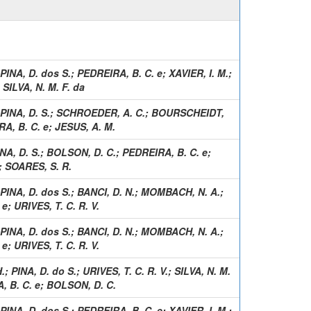
PINA, D. dos S.
;
PEDREIRA, B. C. e
;
XAVIER, I. M.
;
;
SILVA, N. M. F. da
PINA, D. S.
;
SCHROEDER, A. C.
;
BOURSCHEIDT,
A, B. C. e
;
JESUS, A. M.
NA, D. S.
;
BOLSON, D. C.
;
PEDREIRA, B. C. e
;
;
SOARES, S. R.
PINA, D. dos S.
;
BANCI, D. N.
;
MOMBACH, N. A.
;
 e
;
URIVES, T. C. R. V.
PINA, D. dos S.
;
BANCI, D. N.
;
MOMBACH, N. A.
;
 e
;
URIVES, T. C. R. V.
.
;
PINA, D. do S.
;
URIVES, T. C. R. V.
;
SILVA, N. M.
, B. C. e
;
BOLSON, D. C.
PINA, D. dos S.
;
PEDREIRA, B. C. e
;
XAVIER, I. M.
;