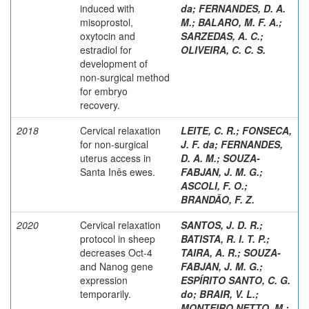
induced with
da
;
FERNANDES, D. A.
misoprostol,
M.
;
BALARO, M. F. A.
;
oxytocin and
SARZEDAS, A. C.
;
estradiol for
OLIVEIRA, C. C. S.
development of
non-surgical method
for embryo
recovery.
2018
Cervical relaxation
LEITE, C. R.
;
FONSECA,
for non-surgical
J. F. da
;
FERNANDES,
uterus access in
D. A. M.
;
SOUZA-
Santa Inês ewes.
FABJAN, J. M. G.
;
ASCOLI, F. O.
;
BRANDÃO, F. Z.
2020
Cervical relaxation
SANTOS, J. D. R.
;
protocol in sheep
BATISTA, R. I. T. P.
;
decreases Oct-4
TAIRA, A. R.
;
SOUZA-
and Nanog gene
FABJAN, J. M. G.
;
expression
ESPÍRITO SANTO, C. G.
temporarily.
do
;
BRAIR, V. L.
;
MONTEIRO NETTO, M.
;