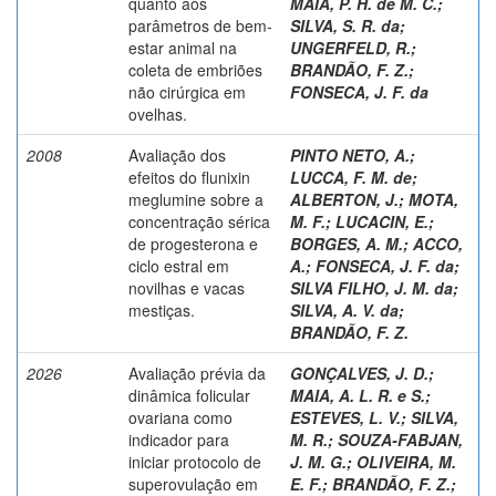
quanto aos
MAIA, P. H. de M. C.
;
parâmetros de bem-
SILVA, S. R. da
;
estar animal na
UNGERFELD, R.
;
coleta de embriões
BRANDÃO, F. Z.
;
não cirúrgica em
FONSECA, J. F. da
ovelhas.
2008
Avaliação dos
PINTO NETO, A.
;
efeitos do flunixin
LUCCA, F. M. de
;
meglumine sobre a
ALBERTON, J.
;
MOTA,
concentração sérica
M. F.
;
LUCACIN, E.
;
de progesterona e
BORGES, A. M.
;
ACCO,
ciclo estral em
A.
;
FONSECA, J. F. da
;
novilhas e vacas
SILVA FILHO, J. M. da
;
mestiças.
SILVA, A. V. da
;
BRANDÃO, F. Z.
2026
Avaliação prévia da
GONÇALVES, J. D.
;
dinâmica folicular
MAIA, A. L. R. e S.
;
ovariana como
ESTEVES, L. V.
;
SILVA,
indicador para
M. R.
;
SOUZA-FABJAN,
iniciar protocolo de
J. M. G.
;
OLIVEIRA, M.
superovulação em
E. F.
;
BRANDÃO, F. Z.
;