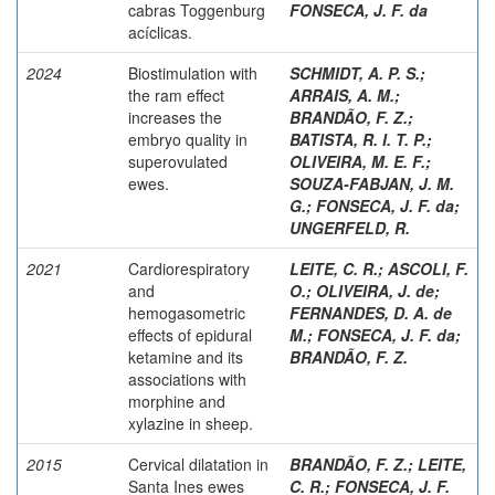
cabras Toggenburg
FONSECA, J. F. da
acíclicas.
2024
Biostimulation with
SCHMIDT, A. P. S.
;
the ram effect
ARRAIS, A. M.
;
increases the
BRANDÃO, F. Z.
;
embryo quality in
BATISTA, R. I. T. P.
;
superovulated
OLIVEIRA, M. E. F.
;
ewes.
SOUZA-FABJAN, J. M.
G.
;
FONSECA, J. F. da
;
UNGERFELD, R.
2021
Cardiorespiratory
LEITE, C. R.
;
ASCOLI, F.
and
O.
;
OLIVEIRA, J. de
;
hemogasometric
FERNANDES, D. A. de
effects of epidural
M.
;
FONSECA, J. F. da
;
ketamine and its
BRANDÃO, F. Z.
associations with
morphine and
xylazine in sheep.
2015
Cervical dilatation in
BRANDÃO, F. Z.
;
LEITE,
Santa Ines ewes
C. R.
;
FONSECA, J. F.