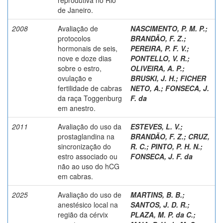
de Janeiro.
2008
Avaliação de
NASCIMENTO, P. M. P.
;
protocolos
BRANDÃO, F. Z.
;
hormonais de seis,
PEREIRA, P. F. V.
;
nove e doze dias
PONTELLO, V. R.
;
sobre o estro,
OLIVEIRA, A. P.
;
ovulação e
BRUSKI, J. H.
;
FICHER
fertilidade de cabras
NETO, A.
;
FONSECA, J.
da raça Toggenburg
F. da
em anestro.
2011
Avaliação do uso da
ESTEVES, L. V.
;
prostaglandina na
BRANDÃO, F. Z.
;
CRUZ,
sincronização do
R. C.
;
PINTO, P. H. N.
;
estro associado ou
FONSECA, J. F. da
não ao uso do hCG
em cabras.
2025
Avaliação do uso de
MARTINS, B. B.
;
anestésico local na
SANTOS, J. D. R.
;
região da cérvix
PLAZA, M. P. da C.
;