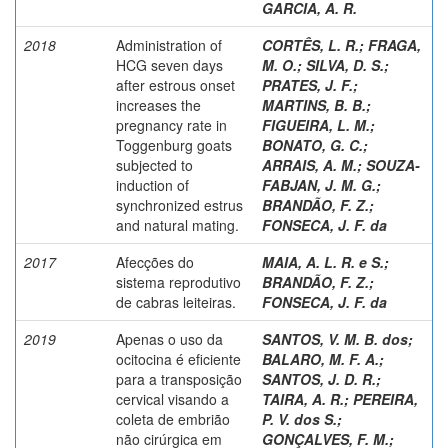
GARCIA, A. R.
2018
Administration of
CORTÊS, L. R.
;
FRAGA,
HCG seven days
M. O.
;
SILVA, D. S.
;
after estrous onset
PRATES, J. F.
;
increases the
MARTINS, B. B.
;
pregnancy rate in
FIGUEIRA, L. M.
;
Toggenburg goats
BONATO, G. C.
;
subjected to
ARRAIS, A. M.
;
SOUZA-
induction of
FABJAN, J. M. G.
;
synchronized estrus
BRANDÃO, F. Z.
;
and natural mating.
FONSECA, J. F. da
2017
Afecções do
MAIA, A. L. R. e S.
;
sistema reprodutivo
BRANDÃO, F. Z.
;
de cabras leiteiras.
FONSECA, J. F. da
2019
Apenas o uso da
SANTOS, V. M. B. dos
;
ocitocina é eficiente
BALARO, M. F. A.
;
para a transposição
SANTOS, J. D. R.
;
cervical visando a
TAIRA, A. R.
;
PEREIRA,
coleta de embrião
P. V. dos S.
;
não cirúrgica em
GONÇALVES, F. M.
;