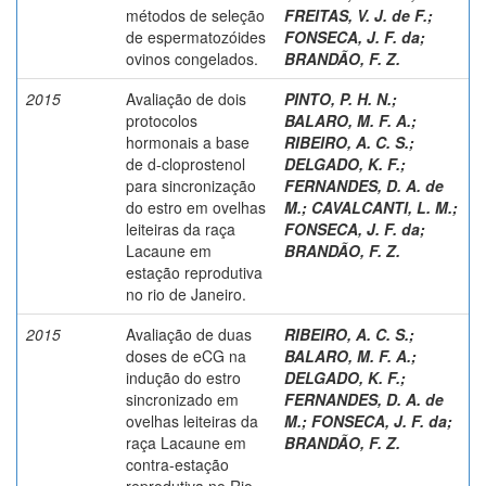
métodos de seleção
FREITAS, V. J. de F.
;
de espermatozóides
FONSECA, J. F. da
;
ovinos congelados.
BRANDÃO, F. Z.
2015
Avaliação de dois
PINTO, P. H. N.
;
protocolos
BALARO, M. F. A.
;
hormonais a base
RIBEIRO, A. C. S.
;
de d-cloprostenol
DELGADO, K. F.
;
para sincronização
FERNANDES, D. A. de
do estro em ovelhas
M.
;
CAVALCANTI, L. M.
;
leiteiras da raça
FONSECA, J. F. da
;
Lacaune em
BRANDÃO, F. Z.
estação reprodutiva
no rio de Janeiro.
2015
Avaliação de duas
RIBEIRO, A. C. S.
;
doses de eCG na
BALARO, M. F. A.
;
indução do estro
DELGADO, K. F.
;
sincronizado em
FERNANDES, D. A. de
ovelhas leiteiras da
M.
;
FONSECA, J. F. da
;
raça Lacaune em
BRANDÃO, F. Z.
contra-estação
reprodutiva no Rio