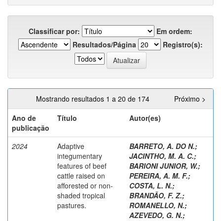
Classificar por:
Em ordem:
Resultados/Página
Registro(s):
Mostrando resultados 1 a 20 de 174
Próximo >
Ano de
Título
Autor(es)
publicação
2024
Adaptive
BARRETO, A. DO N.
;
integumentary
JACINTHO, M. A. C.
;
features of beef
BARIONI JUNIOR, W.
;
cattle raised on
PEREIRA, A. M. F.
;
afforested or non‐
COSTA, L. N.
;
shaded tropical
BRANDÃO, F. Z.
;
pastures.
ROMANELLO, N.
;
AZEVEDO, G. N.
;