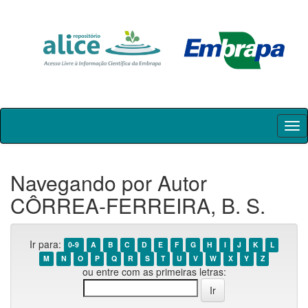
Skip
navigation
Navegando por Autor
CÔRREA-FERREIRA, B. S.
Ir para:
0-9
A
B
C
D
E
F
G
H
I
J
K
L
M
N
O
P
Q
R
S
T
U
V
W
X
Y
Z
ou entre com as primeiras letras: