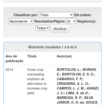
Classificar por:
Em ordem:
Resultados/Página
Registro(s):
Mostrando resultados 1 a 8 de 8
Ano de
Título
Autor(es)
publicação
2014
Cover crop
BORTOLON, L.
;
BORGHI,
oversowing
E.
;
BORTOLON, E. S. O.
;
soybean as
CAMARGO, F. P.
;
alternative to
CIRQUEIRA, A. L. O.
;
increase crop
CAMPOS, L. J. M.
;
AVANZI,
yield.
J. C.
;
LIMA, A. de O.
;
BARBOSA, R. P.
;
SILVA
JÚNIOR, O. H. da
;
SOUZA,