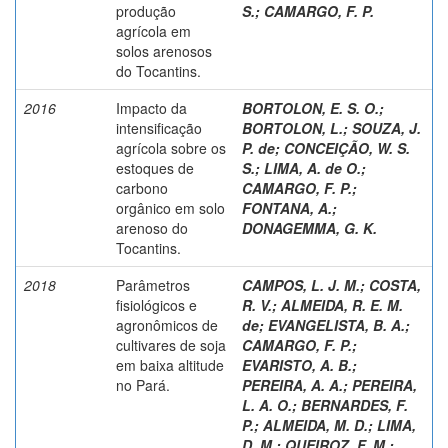
produção
S.
;
CAMARGO, F. P.
agrícola em
solos arenosos
do Tocantins.
2016
Impacto da
BORTOLON, E. S. O.
;
intensificação
BORTOLON, L.
;
SOUZA, J.
agrícola sobre os
P. de
;
CONCEIÇÃO, W. S.
estoques de
S.
;
LIMA, A. de O.
;
carbono
CAMARGO, F. P.
;
orgânico em solo
FONTANA, A.
;
arenoso do
DONAGEMMA, G. K.
Tocantins.
2018
Parâmetros
CAMPOS, L. J. M.
;
COSTA,
fisiológicos e
R. V.
;
ALMEIDA, R. E. M.
agronômicos de
de
;
EVANGELISTA, B. A.
;
cultivares de soja
CAMARGO, F. P.
;
em baixa altitude
EVARISTO, A. B.
;
no Pará.
PEREIRA, A. A.
;
PEREIRA,
L. A. O.
;
BERNARDES, F.
P.
;
ALMEIDA, M. D.
;
LIMA,
D. M.
;
QUEIROZ, F. M.
;