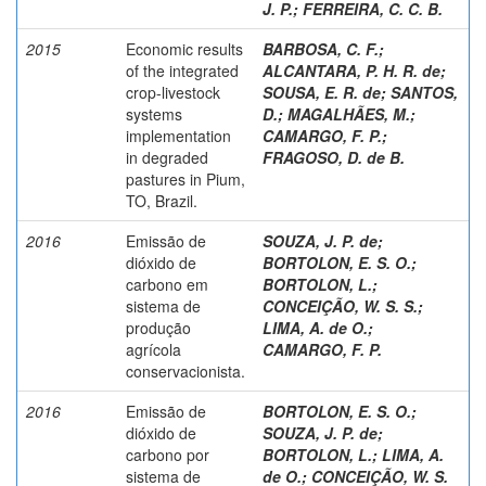
J. P.
;
FERREIRA, C. C. B.
2015
Economic results
BARBOSA, C. F.
;
of the integrated
ALCANTARA, P. H. R. de
;
crop-livestock
SOUSA, E. R. de
;
SANTOS,
systems
D.
;
MAGALHÃES, M.
;
implementation
CAMARGO, F. P.
;
in degraded
FRAGOSO, D. de B.
pastures in Pium,
TO, Brazil.
2016
Emissão de
SOUZA, J. P. de
;
dióxido de
BORTOLON, E. S. O.
;
carbono em
BORTOLON, L.
;
sistema de
CONCEIÇÃO, W. S. S.
;
produção
LIMA, A. de O.
;
agrícola
CAMARGO, F. P.
conservacionista.
2016
Emissão de
BORTOLON, E. S. O.
;
dióxido de
SOUZA, J. P. de
;
carbono por
BORTOLON, L.
;
LIMA, A.
sistema de
de O.
;
CONCEIÇÃO, W. S.