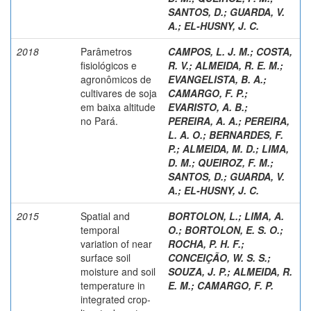
SANTOS, D.
;
GUARDA, V.
A.
;
EL-HUSNY, J. C.
2018
Parâmetros
CAMPOS, L. J. M.
;
COSTA,
fisiológicos e
R. V.
;
ALMEIDA, R. E. M.
;
agronômicos de
EVANGELISTA, B. A.
;
cultivares de soja
CAMARGO, F. P.
;
em baixa altitude
EVARISTO, A. B.
;
no Pará.
PEREIRA, A. A.
;
PEREIRA,
L. A. O.
;
BERNARDES, F.
P.
;
ALMEIDA, M. D.
;
LIMA,
D. M.
;
QUEIROZ, F. M.
;
SANTOS, D.
;
GUARDA, V.
A.
;
EL-HUSNY, J. C.
2015
Spatial and
BORTOLON, L.
;
LIMA, A.
temporal
O.
;
BORTOLON, E. S. O.
;
variation of near
ROCHA, P. H. F.
;
surface soil
CONCEIÇÃO, W. S. S.
;
moisture and soil
SOUZA, J. P.
;
ALMEIDA, R.
temperature in
E. M.
;
CAMARGO, F. P.
integrated crop-