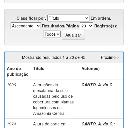
Classificar por:
Em ordem:
Resultados/Página
Registro(s):
Mostrando resultados 1 a 20 de 45
Próximo >
Ano de
Título
Autor(es)
publicação
1996
Alterações da
CANTO, A. do C.
mesofauna do solo
causadas pelo uso de
cobertura com plantas
leguminosas na
Amazônia Central.
1974
Altura do corte em
CANTO, A. do C.
;