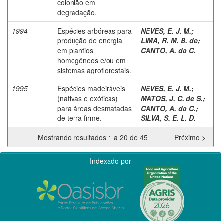
colonião em
degradação.
1994
Espécies arbóreas para
NEVES, E. J. M.
;
produção de energia
LIMA, R. M. B. de
;
em plantios
CANTO, A. do C.
homogêneos e/ou em
sistemas agroflorestais.
1995
Espécies madeiráveis
NEVES, E. J. M.
;
(nativas e exóticas)
MATOS, J. C. de S.
;
para áreas desmatadas
CANTO, A. do C.
;
de terra firme.
SILVA, S. E. L. D.
Mostrando resultados 1 a 20 de 45
Próximo >
Indexado por