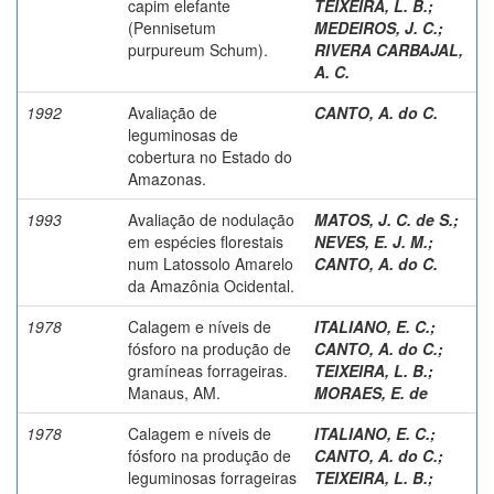
capim elefante
TEIXEIRA, L. B.
;
(Pennisetum
MEDEIROS, J. C.
;
purpureum Schum).
RIVERA CARBAJAL,
A. C.
1992
Avaliação de
CANTO, A. do C.
leguminosas de
cobertura no Estado do
Amazonas.
1993
Avaliação de nodulação
MATOS, J. C. de S.
;
em espécies florestais
NEVES, E. J. M.
;
num Latossolo Amarelo
CANTO, A. do C.
da Amazônia Ocidental.
1978
Calagem e níveis de
ITALIANO, E. C.
;
fósforo na produção de
CANTO, A. do C.
;
gramíneas forrageiras.
TEIXEIRA, L. B.
;
Manaus, AM.
MORAES, E. de
1978
Calagem e níveis de
ITALIANO, E. C.
;
fósforo na produção de
CANTO, A. do C.
;
leguminosas forrageiras
TEIXEIRA, L. B.
;