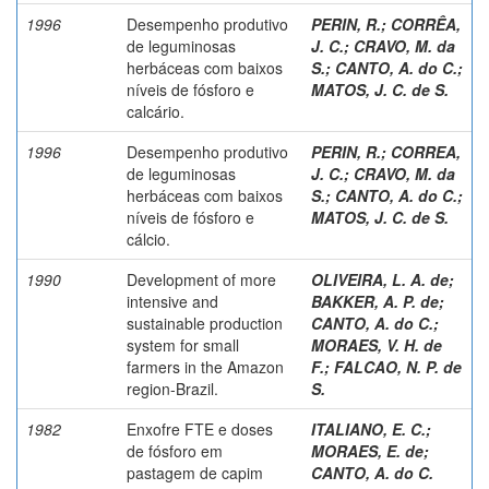
1996
Desempenho produtivo
PERIN, R.
;
CORRÊA,
de leguminosas
J. C.
;
CRAVO, M. da
herbáceas com baixos
S.
;
CANTO, A. do C.
;
níveis de fósforo e
MATOS, J. C. de S.
calcário.
1996
Desempenho produtivo
PERIN, R.
;
CORREA,
de leguminosas
J. C.
;
CRAVO, M. da
herbáceas com baixos
S.
;
CANTO, A. do C.
;
níveis de fósforo e
MATOS, J. C. de S.
cálcio.
1990
Development of more
OLIVEIRA, L. A. de
;
intensive and
BAKKER, A. P. de
;
sustainable production
CANTO, A. do C.
;
system for small
MORAES, V. H. de
farmers in the Amazon
F.
;
FALCAO, N. P. de
region-Brazil.
S.
1982
Enxofre FTE e doses
ITALIANO, E. C.
;
de fósforo em
MORAES, E. de
;
pastagem de capim
CANTO, A. do C.