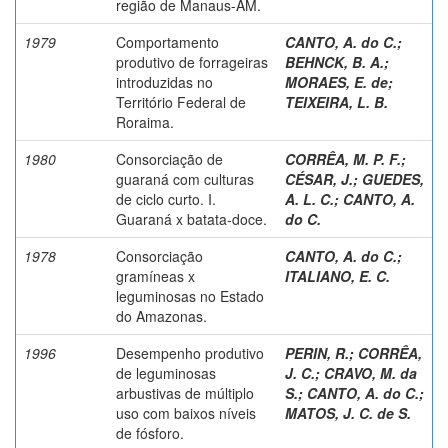
região de Manaus-AM.
1979
Comportamento
CANTO, A. do C.
;
produtivo de forrageiras
BEHNCK, B. A.
;
introduzidas no
MORAES, E. de
;
Território Federal de
TEIXEIRA, L. B.
Roraima.
1980
Consorciação de
CORRÊA, M. P. F.
;
guaraná com culturas
CÉSAR, J.
;
GUEDES,
de ciclo curto. I.
A. L. C.
;
CANTO, A.
Guaraná x batata-doce.
do C.
1978
Consorciação
CANTO, A. do C.
;
gramíneas x
ITALIANO, E. C.
leguminosas no Estado
do Amazonas.
1996
Desempenho produtivo
PERIN, R.
;
CORRÊA,
de leguminosas
J. C.
;
CRAVO, M. da
arbustivas de múltiplo
S.
;
CANTO, A. do C.
;
uso com baixos níveis
MATOS, J. C. de S.
de fósforo.