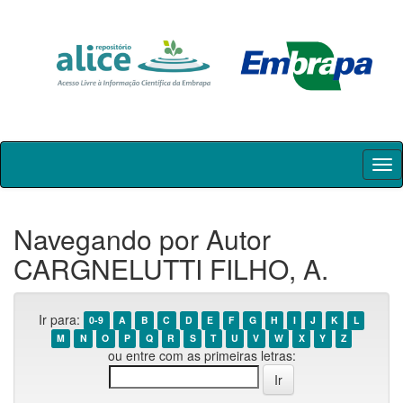
Skip
navigation
Navegando por Autor
CARGNELUTTI FILHO, A.
Ir para:
0-9
A
B
C
D
E
F
G
H
I
J
K
L
M
N
O
P
Q
R
S
T
U
V
W
X
Y
Z
ou entre com as primeiras letras: