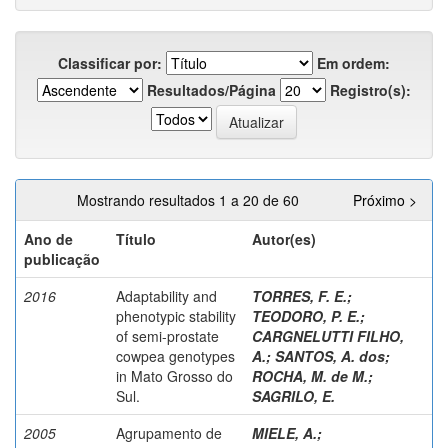
Classificar por:
Em ordem:
Resultados/Página
Registro(s):
Mostrando resultados 1 a 20 de 60
Próximo >
Ano de
Título
Autor(es)
publicação
2016
Adaptability and
TORRES, F. E.
;
phenotypic stability
TEODORO, P. E.
;
of semi-prostate
CARGNELUTTI FILHO,
cowpea genotypes
A.
;
SANTOS, A. dos
;
in Mato Grosso do
ROCHA, M. de M.
;
Sul.
SAGRILO, E.
2005
Agrupamento de
MIELE, A.
;