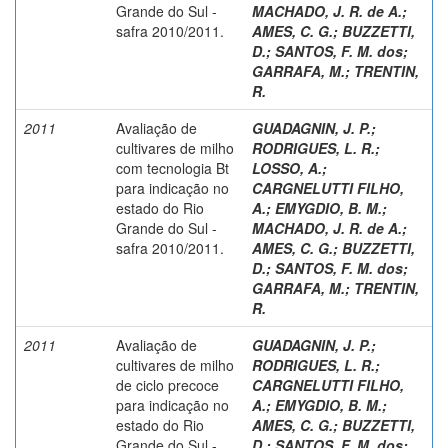
Grande do Sul -
MACHADO, J. R. de A.
;
safra 2010/2011.
AMES, C. G.
;
BUZZETTI,
D.
;
SANTOS, F. M. dos
;
GARRAFA, M.
;
TRENTIN,
R.
2011
Avaliação de
GUADAGNIN, J. P.
;
cultivares de milho
RODRIGUES, L. R.
;
com tecnologia Bt
LOSSO, A.
;
para indicação no
CARGNELUTTI FILHO,
estado do Rio
A.
;
EMYGDIO, B. M.
;
Grande do Sul -
MACHADO, J. R. de A.
;
safra 2010/2011.
AMES, C. G.
;
BUZZETTI,
D.
;
SANTOS, F. M. dos
;
GARRAFA, M.
;
TRENTIN,
R.
2011
Avaliação de
GUADAGNIN, J. P.
;
cultivares de milho
RODRIGUES, L. R.
;
de ciclo precoce
CARGNELUTTI FILHO,
para indicação no
A.
;
EMYGDIO, B. M.
;
estado do Rio
AMES, C. G.
;
BUZZETTI,
Grande do Sul -
D.
;
SANTOS, F. M. dos
;