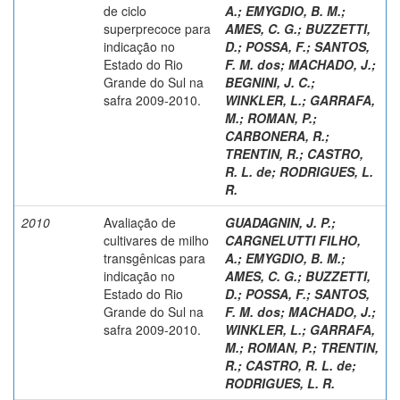
de ciclo
A.
;
EMYGDIO, B. M.
;
superprecoce para
AMES, C. G.
;
BUZZETTI,
indicação no
D.
;
POSSA, F.
;
SANTOS,
Estado do Rio
F. M. dos
;
MACHADO, J.
;
Grande do Sul na
BEGNINI, J. C.
;
safra 2009-2010.
WINKLER, L.
;
GARRAFA,
M.
;
ROMAN, P.
;
CARBONERA, R.
;
TRENTIN, R.
;
CASTRO,
R. L. de
;
RODRIGUES, L.
R.
2010
Avaliação de
GUADAGNIN, J. P.
;
cultivares de milho
CARGNELUTTI FILHO,
transgênicas para
A.
;
EMYGDIO, B. M.
;
indicação no
AMES, C. G.
;
BUZZETTI,
Estado do Rio
D.
;
POSSA, F.
;
SANTOS,
Grande do Sul na
F. M. dos
;
MACHADO, J.
;
safra 2009-2010.
WINKLER, L.
;
GARRAFA,
M.
;
ROMAN, P.
;
TRENTIN,
R.
;
CASTRO, R. L. de
;
RODRIGUES, L. R.