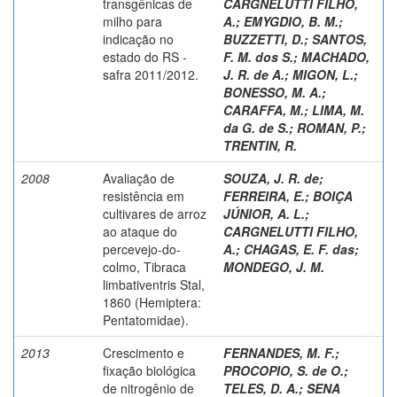
transgênicas de
CARGNELUTTI FILHO,
milho para
A.
;
EMYGDIO, B. M.
;
indicação no
BUZZETTI, D.
;
SANTOS,
estado do RS -
F. M. dos S.
;
MACHADO,
safra 2011/2012.
J. R. de A.
;
MIGON, L.
;
BONESSO, M. A.
;
CARAFFA, M.
;
LIMA, M.
da G. de S.
;
ROMAN, P.
;
TRENTIN, R.
2008
Avaliação de
SOUZA, J. R. de
;
resistência em
FERREIRA, E.
;
BOIÇA
cultivares de arroz
JÚNIOR, A. L.
;
ao ataque do
CARGNELUTTI FILHO,
percevejo-do-
A.
;
CHAGAS, E. F. das
;
colmo, Tibraca
MONDEGO, J. M.
limbativentris Stal,
1860 (Hemiptera:
Pentatomidae).
2013
Crescimento e
FERNANDES, M. F.
;
fixação biológica
PROCOPIO, S. de O.
;
de nitrogênio de
TELES, D. A.
;
SENA