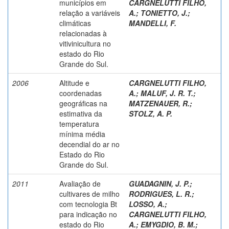
municípios em
CARGNELUTTI FILHO,
relação a variáveis
A.
;
TONIETTO, J.
;
climáticas
MANDELLI, F.
relacionadas à
vitivinicultura no
estado do Rio
Grande do Sul.
2006
Altitude e
CARGNELUTTI FILHO,
coordenadas
A.
;
MALUF, J. R. T.
;
geográficas na
MATZENAUER, R.
;
estimativa da
STOLZ, A. P.
temperatura
mínima média
decendial do ar no
Estado do Rio
Grande do Sul.
2011
Avaliação de
GUADAGNIN, J. P.
;
cultivares de milho
RODRIGUES, L. R.
;
com tecnologia Bt
LOSSO, A.
;
para indicação no
CARGNELUTTI FILHO,
estado do Rio
A.
;
EMYGDIO, B. M.
;