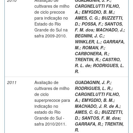
cultivares de milho
CARGNELUTTI FILHO,
de ciclo precoce
A.
;
EMYGDIO, B. M.
;
para indicação no
AMES, C. G.
;
BUZZETTI,
Estado do Rio
D.
;
POSSA, F.
;
SANTOS,
Grande do Sul na
F. M. dos
;
MACHADO, J.
;
safra 2009-2010.
BEGNINI, J. C.
;
WINKLER, L.
;
GARRAFA,
M.
;
ROMAN, P.
;
CARBONERA, R.
;
TRENTIN, R.
;
CASTRO,
R. L. de
;
RODRIGUES, L.
R.
2011
Avaliação de
GUADAGNIN, J. P.
;
cultivares de milho
RODRIGUES, L. R.
;
de ciclo
CARGNELUTTI FILHO,
superprecoce para
A.
;
EMYGDIO, B. M.
;
indicação no
MACHADO, J. R. de A.
;
estado do Rio
AMES, C. G.
;
BUZZETTI,
Grande do Sul -
D.
;
SANTOS, F. M. dos
;
safra 2010/2011.
GARRAFA, R.
;
TRENTIN,
R.