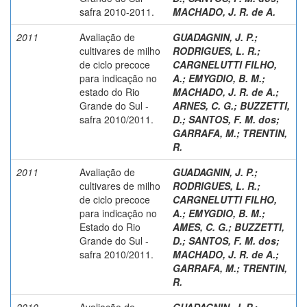
safra 2010-2011.
MACHADO, J. R. de A.
2011
Avaliação de
GUADAGNIN, J. P.
;
cultivares de milho
RODRIGUES, L. R.
;
de ciclo precoce
CARGNELUTTI FILHO,
para indicação no
A.
;
EMYGDIO, B. M.
;
estado do Rio
MACHADO, J. R. de A.
;
Grande do Sul -
ARNES, C. G.
;
BUZZETTI,
safra 2010/2011.
D.
;
SANTOS, F. M. dos
;
GARRAFA, M.
;
TRENTIN,
R.
2011
Avaliação de
GUADAGNIN, J. P.
;
cultivares de milho
RODRIGUES, L. R.
;
de ciclo precoce
CARGNELUTTI FILHO,
para indicação no
A.
;
EMYGDIO, B. M.
;
Estado do Rio
AMES, C. G.
;
BUZZETTI,
Grande do Sul -
D.
;
SANTOS, F. M. dos
;
safra 2010/2011.
MACHADO, J. R. de A.
;
GARRAFA, M.
;
TRENTIN,
R.
2010
Avaliação de
GUADAGNIN, J. P.
;