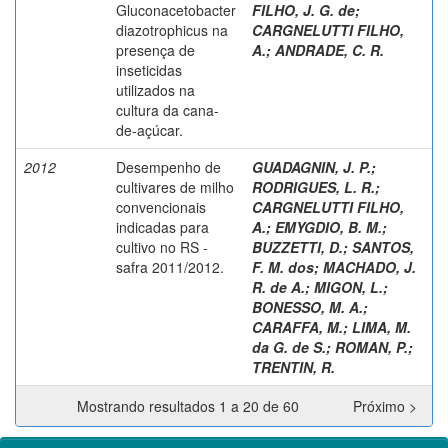
Gluconacetobacter
FILHO, J. G. de
;
diazotrophicus na
CARGNELUTTI FILHO,
presença de
A.
;
ANDRADE, C. R.
inseticidas
utilizados na
cultura da cana-
de-açúcar.
2012
Desempenho de
GUADAGNIN, J. P.
;
cultivares de milho
RODRIGUES, L. R.
;
convencionais
CARGNELUTTI FILHO,
indicadas para
A.
;
EMYGDIO, B. M.
;
cultivo no RS -
BUZZETTI, D.
;
SANTOS,
safra 2011/2012.
F. M. dos
;
MACHADO, J.
R. de A.
;
MIGON, L.
;
BONESSO, M. A.
;
CARAFFA, M.
;
LIMA, M.
da G. de S.
;
ROMAN, P.
;
TRENTIN, R.
Mostrando resultados 1 a 20 de 60
Próximo >