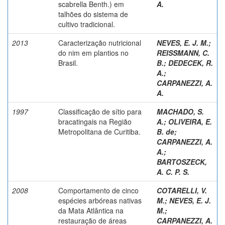
scabrella Benth.) em
A.
talhões do sistema de
cultivo tradicional.
2013
Caracterização nutricional
NEVES, E. J. M.
;
do nim em plantios no
REISSMANN, C.
Brasil.
B.
;
DEDECEK, R.
A.
;
CARPANEZZI, A.
A.
1997
Classificação de sítio para
MACHADO, S.
bracatingais na Região
A.
;
OLIVEIRA, E.
Metropolitana de Curitiba.
B. de
;
CARPANEZZI, A.
A.
;
BARTOSZECK,
A. C. P. S.
2008
Comportamento de cinco
COTARELLI, V.
espécies arbóreas nativas
M.
;
NEVES, E. J.
da Mata Atlântica na
M.
;
restauração de áreas
CARPANEZZI, A.