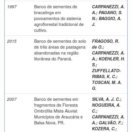
1997
Banco de sementes de
CARPANEZZI, A.
bracatinga em
A.
;
PAGANO, S.
povoamentos do sistema
N.
;
BAGGIO, A.
agroflorestal tradicional de
J.
cultivo.
2015
Banco de sementes do solo
FRAGOSO, R.
de três áreas de pastagens
de O.
;
abandonadas na região
CARPANEZZI, A.
litorânea do Paraná.
A.
;
KOEHLER, H.
S.
;
ZUFFELLATO-
RIBAS, K. C.
;
TOSCAN, M. A.
G.
2007
Banco de sementes em
SILVA, A. J. C.
;
fragmentos de Floresta
NOGUEIRA, A.
Ombrófila Mista Aluvial:
C.
;
Municípios de Araucária e
CARPANEZZI, A.
Balsa Nova, PR.
A.
;
GALVÃO, F.
;
KOZERA, C.
;