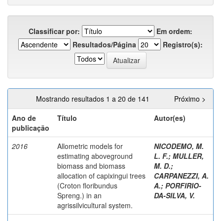
Classificar por:
Em ordem:
Resultados/Página
Registro(s):
Mostrando resultados 1 a 20 de 141
Próximo >
Ano de
Título
Autor(es)
publicação
2016
Allometric models for
NICODEMO, M.
estimating aboveground
L. F.
;
MULLER,
biomass and biomass
M. D.
;
allocation of capixingui trees
CARPANEZZI, A.
(Croton floribundus
A.
;
PORFIRIO-
Spreng.) in an
DA-SILVA, V.
agrissilvicultural system.