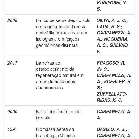
KUNIYOSHI, Y.
S.
2006
Banco de sementes no solo
SILVA, A. J. C.
;
de fragmentos da floresta
LADA, R. S.
;
ombrófila mista aluvial em
CARPANEZZI, A.
litologias e em feições
A.
;
NOGUEIRA,
geomórficas distintas.
A. C.
;
GALVÃO,
F.
2017
Barreiras ao
FRAGOSO, R.
estabelecimento da
de O.
;
regeneração natural em
CARPANEZZI, A.
áreas de pastagens
A.
;
KOEHLER, H.
abandonadas.
S.
;
ZUFFELLATO-
RIBAS, K. C.
2000
Benefícios indiretos da
CARPANEZZI, A.
floresta.
A.
1997
Biomassa aérea da
BAGGIO, A. J.
;
bracatinga (Mimosa
CARPANEZZI, A.