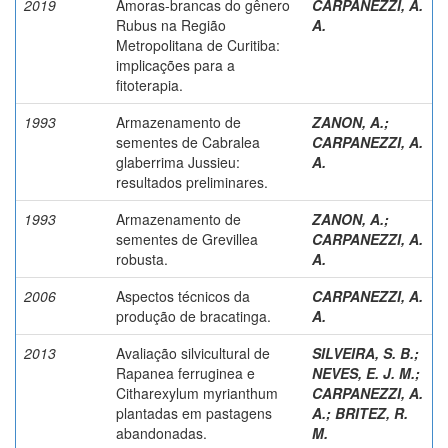
2019
Amoras-brancas do gênero
CARPANEZZI, A.
Rubus na Região
A.
Metropolitana de Curitiba:
implicações para a
fitoterapia.
1993
Armazenamento de
ZANON, A.
;
sementes de Cabralea
CARPANEZZI, A.
glaberrima Jussieu:
A.
resultados preliminares.
1993
Armazenamento de
ZANON, A.
;
sementes de Grevillea
CARPANEZZI, A.
robusta.
A.
2006
Aspectos técnicos da
CARPANEZZI, A.
produção de bracatinga.
A.
2013
Avaliação silvicultural de
SILVEIRA, S. B.
;
Rapanea ferruginea e
NEVES, E. J. M.
;
Citharexylum myrianthum
CARPANEZZI, A.
plantadas em pastagens
A.
;
BRITEZ, R.
abandonadas.
M.