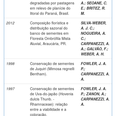
degradadas por pastagens
A.
;
SEOANE, C.
em relevo de planície do
E.
;
BRITEZ, R.
litoral do Paraná, Brasil.
M.
2012
Composição florística e
SILVA-WEBER,
distribuição sazonal do
A. J. C.
;
banco de sementes em
NOGUEIRA, A.
Floresta Ombrófila Mista
C.
;
Aluvial, Araucária, PR.
CARPANEZZI, A.
A.
;
GALVÃO, F.
;
WEBER, A. H.
1998
Conservação de sementes
FOWLER, J. A.
de Juquiri (Mimosa regnelli
P.
;
Bentham).
CARPANEZZI, A.
A.
1997
Conservação de sementes
FOWLER, J. A.
de Uva-do-japão (Hovenia
P.
;
ZANON, A.
;
dulcis Thunb. -
CARPANEZZI, A.
Rhamnaceae): relação
A.
entre a viabilidade e a
coloração.